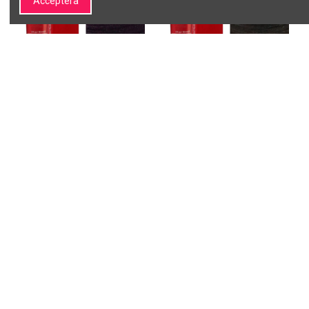
Acceptera
L'anza LÄKANDE FÄRG - 3V
L'anza LÄKANDE FÄRG - 4A
60ml
60ml
L'ANZA
L'ANZA
3V60
4A60
Endast proffs
Endast proffs
Lägg till i
Lägg till i
varukorgen
varukorgen
1
2
3
…
6
Om SALON LINE
Information