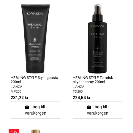
HEALING STYLE Stylingpasta
HEALING STYLE Termisk
200ml
skyddsspray 200ml
L'ANZA
L'ANZA
MP200
TD200
281,22 kr
224,54 kr
Lägg till i
Lägg till i
varukorgen
varukorgen
−15%