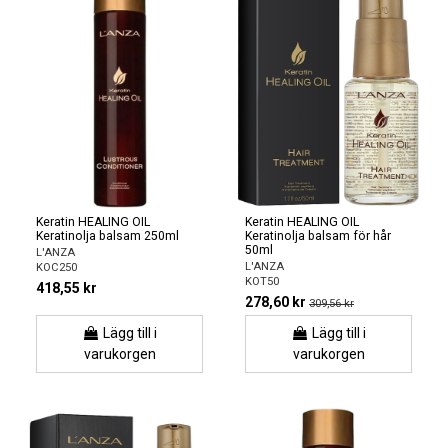
Keratin HEALING OIL
Keratin HEALING OIL
Keratinolja balsam 250ml
Keratinolja balsam för hår
50ml
L'ANZA
L'ANZA
KOC250
KOT50
418,55 kr
278,60 kr
309,56 kr
Lägg till i
Lägg till i
varukorgen
varukorgen