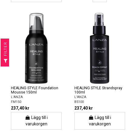
R
F
I
L
T
E
HEALING STYLE Foundation
HEALING STYLE Strandspray
Mousse 150ml
100ml
L'ANZA
L'ANZA
FM150
BS100
237,40 kr
237,40 kr
Lägg till i
Lägg till i
varukorgen
varukorgen