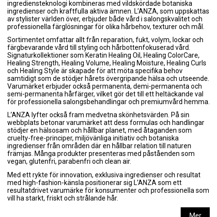
ingrediensteknologi kombineras med vildskördade botaniska
ingredienser och kraftfulla aktiva ämnen. L’ANZA, som uppskattas
av stylister världen över, erbjuder både vård i salongskvalitet och
professionella färglösningar för olika hårbehov, texturer och mål.
Sortimentet omfattar allt från reparation, fukt, volym, lockar och
färgbevarande vård till styling och hårbottenfokuserad vård.
Signaturkollektioner som Keratin Healing Oil, Healing ColorCare,
Healing Strength, Healing Volume, Healing Moisture, Healing Curls
och Healing Style är skapade för att möta specifika behov
samtidigt som de stödjer hårets övergripande hälsa och utseende.
Varumärket erbjuder också permanenta, demi-permanenta och
semi-permanenta hårfärger, vilket gör det till ett heltäckande val
för professionella salongsbehandlingar och premiumvård hemma.
L’ANZA lyfter också fram medvetna skönhetsvärden. På sin
webbplats betonar varumärket att dess formulas och handlingar
stödjer en hälsosam och hållbar planet, med åtaganden som
cruelty-free-principer, miljövänliga initiativ och botaniska
ingredienser från områden där en hållbar relation till naturen
främjas. Många produkter presenteras med påståenden som
vegan, glutenfri, parabenfri och clean air.
Med ett rykte för innovation, exklusiva ingredienser och resultat
med high-fashion-känsla positionerar sig L’ANZA som ett
resultatdrivet varumärke för konsumenter och professionella som
vill ha starkt, friskt och strålande hår.
Mer