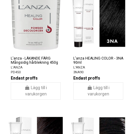
L'anza - LÄKANDE FÄRG
L'anza HEALING COLOR - 3NA
Mångsidig hårblekning 450g
90ml
L'ANZA
L'ANZA
PD450
3NA90
Endast proffs
Endast proffs
Lägg till i
Lägg till i
varukorgen
varukorgen