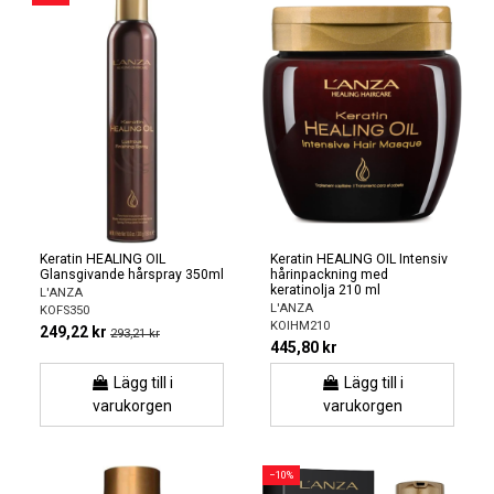
Keratin HEALING OIL
Keratin HEALING OIL Intensiv
Glansgivande hårspray 350ml
hårinpackning med
keratinolja 210 ml
L'ANZA
L'ANZA
KOFS350
KOIHM210
249,22 kr
293,21 kr
445,80 kr
Lägg till i
Lägg till i
varukorgen
varukorgen
−10%