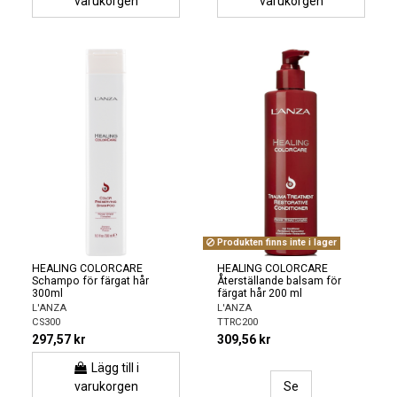
varukorgen
varukorgen
Produkten finns inte i lager
HEALING COLORCARE
HEALING COLORCARE
Schampo för färgat hår
Återställande balsam för
300ml
färgat hår 200 ml
L'ANZA
L'ANZA
CS300
TTRC200
297,57 kr
309,56 kr
Lägg till i
varukorgen
Se