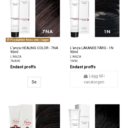
Produkten finns inte i lager
L'anza HEALING COLOR - 7NA
L'anza LÄKANDE FÄRG - 1N
90ml
90ml
L'ANZA
L'ANZA
7NA90
1N90
Endast proffs
Endast proffs
Lägg till i
Se
varukorgen