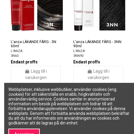
L'anza LÄKANDE FÄRG - 3N
L'anza LÄKANDE FÄRG - 3NN
60ml
90ml
L'ANZA
L'ANZA
3N60
3NN90
Endast proffs
Endast proffs
Lägg till i
Lägg till i
varukorgen
varukorgen
Webbplatser, inklusive webbutiker, använder cookies (eng.
cookies
) för att säkerställa en snabb, högkvalitativ och
användarvänlig service. Cookies samlar in anonymiserad
information om besök på webbplatsen och bidrar till att
förbättra användarupplevelsen. Vi använder cookies på denna
webbplats. Genom att fortsätta använda webbplatsen bekräftar
du att du har informerats om användningen av cookies och
godkänner att de lagras på din enhet.