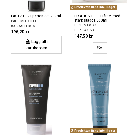
Produkten finns inte i lager
FAST STIL Superren gel 200ml
FIXATION FEEL Hårgel med
stark stadga 500ml
PAUL MITCHELL
DESIGN LOOK
0009531114576
DLPEL43163
196,20 kr
147,58 kr
Lägg till i
varukorgen
Se
Produkten finns inte i lager