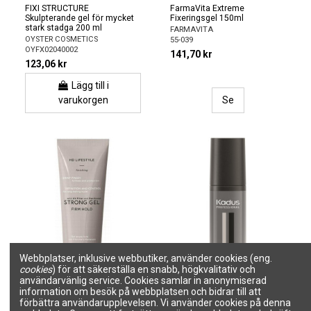
FIXI STRUCTURE
FarmaVita Extreme
Skulpterande gel för mycket
Fixeringsgel 150ml
stark stadga 200 ml
FARMAVITA
OYSTER COSMETICS
55-039
OYFX02040002
141,70 kr
123,06 kr
Lägg till i
varukorgen
Se
Webbplatser, inklusive webbutiker, använder cookies (eng.
cookies
) för att säkerställa en snabb, högkvalitativ och
användarvänlig service. Cookies samlar in anonymiserad
information om besök på webbplatsen och bidrar till att
förbättra användarupplevelsen. Vi använder cookies på denna
FarmaVita HD Strong hold gel
Hårgelé med extrem stadga