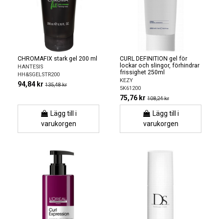
CHROMAFIX stark gel 200 ml
CURL DEFINITION gel för
lockar och slingor, förhindrar
HANTESIS
frissighet 250ml
HH&SGELSTR200
KEZY
94,84 kr
135,48 kr
5K61200
75,76 kr
108,24 kr
Lägg till i
Lägg till i
varukorgen
varukorgen