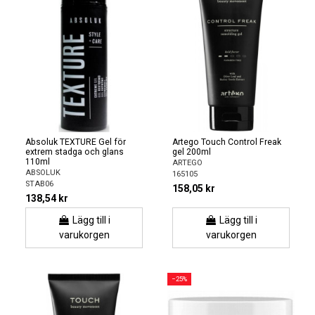
Absoluk TEXTURE Gel för
Artego Touch Control Freak
extrem stadga och glans
gel 200ml
110ml
ARTEGO
ABSOLUK
165105
STAB06
158,05 kr
138,54 kr
Lägg till i
Lägg till i
varukorgen
varukorgen
−25%