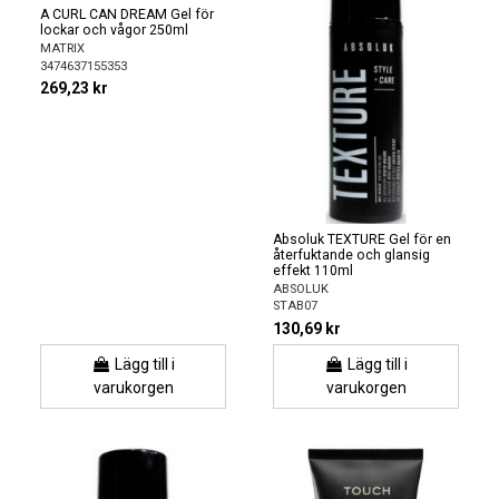
A CURL CAN DREAM Gel för
lockar och vågor 250ml
MATRIX
3474637155353
269,23 kr
Absoluk TEXTURE Gel för en
återfuktande och glansig
effekt 110ml
ABSOLUK
STAB07
130,69 kr
Lägg till i
Lägg till i
varukorgen
varukorgen