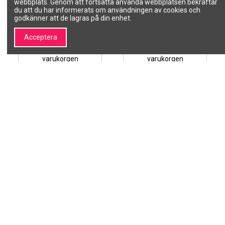
webbplats. Genom att fortsätta använda webbplatsen bekräftar
150ml
100 ml
du att du har informerats om användningen av cookies och
FARMAVITA
KADUS PROFESSIONAL
godkänner att de lagras på din enhet.
8022033108029
81590590
141,70 kr
146,49 kr
Acceptera
Lägg till i
Lägg till i
varukorgen
varukorgen
1
2
3
Om SALON LINE
Information
Om SALON LINE
Allmänna villkor
Varumärken | Professionell
Integritetspolicy
kosmetik och
Betalningsmetoder
skönhetsvarumärken –
Leveranssätt
SALON LINE
Retur av köpta varor
Kontakta oss