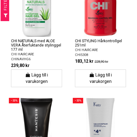
R
F
I
L
T
E
CHI NATURALS med ALOE
CHI STYLING Hårkontrollgel
VERA Återfuktande stylinggel
251ml
177 ml
CHI HAIRCARE
CHI HAIRCARE
CHI5308
CHINAVHG6
183,12 kr
228,90 kr
239,80 kr
Lägg till i
Lägg till i
varukorgen
varukorgen
−30%
−30%