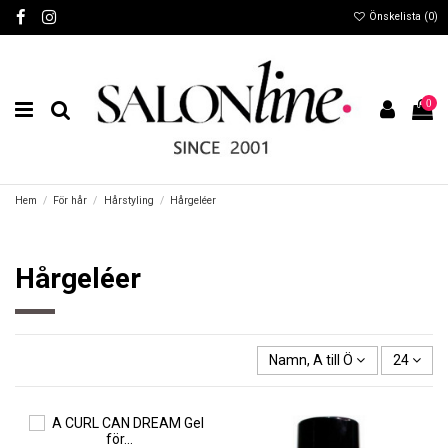
Önskelista (
0
)
0
Hem
För hår
Hårstyling
Hårgeléer
Hårgeléer
Namn, A till Ö
24