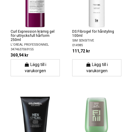
Curl Expression krämig gel
DS Fibrogel för hårstyling
för uttrycksfull hårform
100ml
250ml
SIM SENSITIVE
L'OREAL PROFESSIONNEL
01498S
3474637069155
111,72 kr
369,94 kr
Lägg till i
Lägg till i
varukorgen
varukorgen