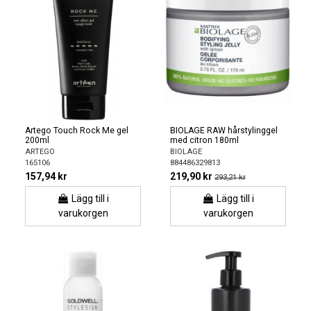
Artego Touch Rock Me gel
BIOLAGE RAW hårstylinggel
200ml
med citron 180ml
ARTEGO
BIOLAGE
165106
884486329813
157,94 kr
219,90 kr
293,21 kr
Lägg till i
Lägg till i
varukorgen
varukorgen