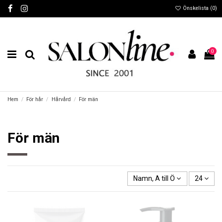
Önskelista (
0
)
0
Hem
För hår
Hårvård
För män
För män
Namn, A till Ö
24