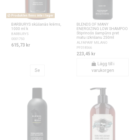
Produkten finns inte i lager
BARBURYS skūšanās krēms,
BLENDS OF MANY
1000 ml k
ENERGIZING LOW SHAMPOO
Stiprinošs šampūns pret
BARBURYS
matu izkrišanu 250ml
0001750
ALFAPARF MILANO
615,73 kr
PF018566
223,45 kr
Lägg till i
Se
varukorgen