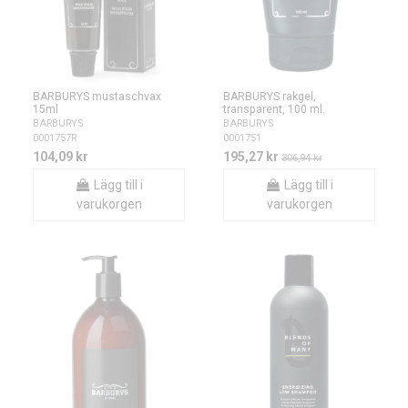
BARBURYS mustaschvax
BARBURYS rakgel,
15ml
transparent, 100 ml.
BARBURYS
BARBURYS
0001757R
0001751
104,09 kr
195,27 kr
306,94 kr
Lägg till i
Lägg till i
varukorgen
varukorgen