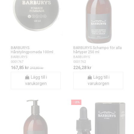
BARBURYS
BARBURYS Schampo för alla
Hårstylingpomada 100ml
hårtyper 250 ml
BARBURYS
BARBURYS
0001767
0001762
167,85 kr
226,28 kr
243,83 kr
Lägg till i
Lägg till i
varukorgen
varukorgen
−20%