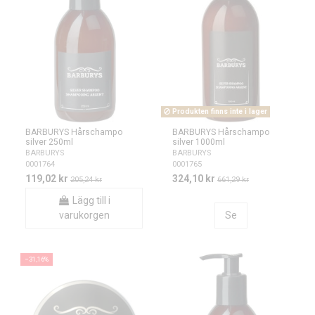
Produkten finns inte i lager
BARBURYS Hårschampo
BARBURYS Hårschampo
silver 250ml
silver 1000ml
BARBURYS
BARBURYS
0001764
0001765
119,02 kr
324,10 kr
205,24 kr
661,29 kr
Lägg till i
varukorgen
Se
−31,16%