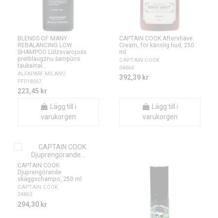
BLENDS OF MANY
CAPTAIN COOK Aftershave
REBALANCING LOW
Cream, för känslig hud, 250
SHAMPOO Līdzsvarojošs
ml
pretblaugznu šampūns
CAPTAIN COOK
taukainai...
04864
ALFAPARF MILANO
392,39 kr
PF018567
223,45 kr
Lägg till i
Lägg till i
varukorgen
varukorgen
CAPTAIN COOK
Djuprengörande
skäggschampo, 250 ml
CAPTAIN COOK
04862
294,30 kr