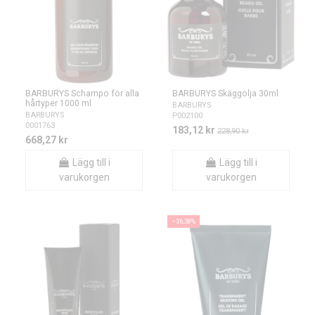
BARBURYS Schampo för alla
BARBURYS Skäggolja 30ml
hårtyper 1000 ml
BARBURYS
BARBURYS
P002100
0001763
183,12 kr
228,90 kr
668,27 kr
Lägg till i
Lägg till i
varukorgen
varukorgen
−36,38%