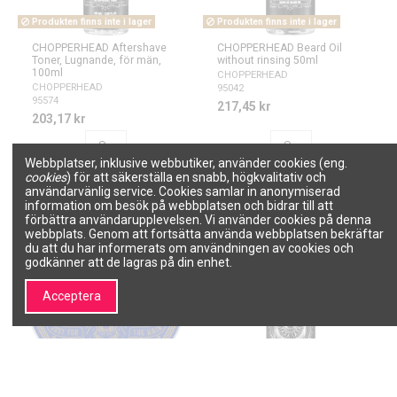
Produkten finns inte i lager
Produkten finns inte i lager
CHOPPERHEAD Aftershave
CHOPPERHEAD Beard Oil
Toner, Lugnande, för män,
without rinsing 50ml
100ml
CHOPPERHEAD
CHOPPERHEAD
95042
95574
217,45 kr
203,17 kr
Se
Se
Webbplatser, inklusive webbutiker, använder cookies (eng.
cookies
) för att säkerställa en snabb, högkvalitativ och
användarvänlig service. Cookies samlar in anonymiserad
information om besök på webbplatsen och bidrar till att
förbättra användarupplevelsen. Vi använder cookies på denna
webbplats. Genom att fortsätta använda webbplatsen bekräftar
du att du har informerats om användningen av cookies och
godkänner att de lagras på din enhet.
Acceptera
Produkten finns inte i lager
Produkten finns inte i lager