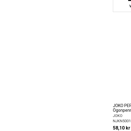
JOKO PER
Ögonpenn
JOKO
NJKN5001
58,10 kr