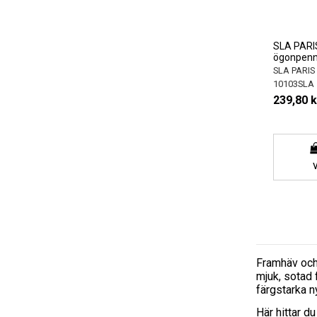
SLA PARI
ögonpenna
SLA PARIS
10103SLA
239,80 k
Framhäv och 
mjuk, sotad 
färgstarka ny
Här hittar du