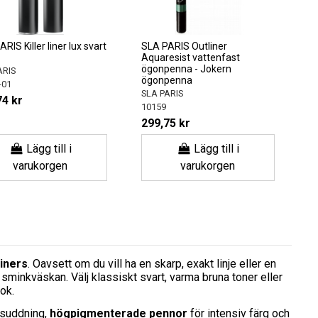
RIS Killer liner lux svart
SLA PARIS Outliner
Aquaresist vattenfast
ögonpenna - Jokern
ARIS
ögonpenna
-01
SLA PARIS
74 kr
10159
299,75 kr
Lägg till i
Lägg till i
varukorgen
varukorgen
iners
. Oavsett om du vill ha en skarp, exakt linje eller en
sminkväskan. Välj klassiskt svart, varma bruna toner eller
ook.
 suddning,
högpigmenterade pennor
för intensiv färg och