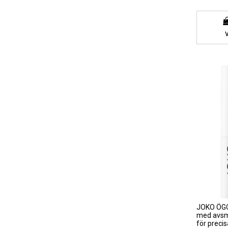
JOKO ÖGO
med avsma
för precis