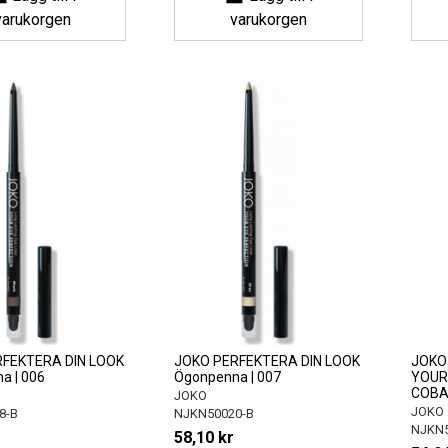
varukorgen
varukorgen
FEKTERA DIN LOOK
JOKO PERFEKTERA DIN LOOK
JOKO 
a | 006
Ögonpenna | 007
YOUR
COBA
JOKO
JOKO
8-B
NJKN50020-B
NJKN5
58,10 kr