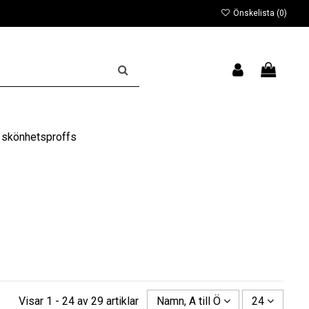
Önskelista (
0
)
 skönhetsproffs
Visar 1 - 24 av 29 artiklar
Namn, A till Ö
24