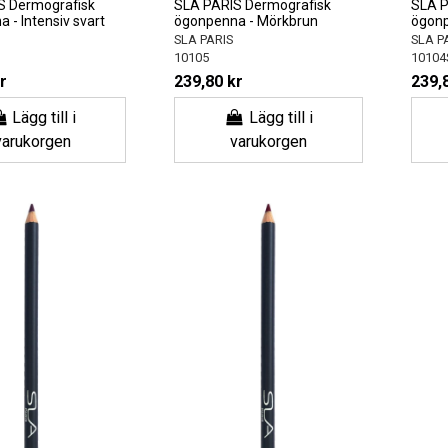
S Dermografisk
SLA PARIS Dermografisk
SLA P
 - Intensiv svart
ögonpenna - Mörkbrun
ögonp
SLA PARIS
SLA P
10105
10104
r
239,80 kr
239,
Lägg till i
Lägg till i
varukorgen
varukorgen