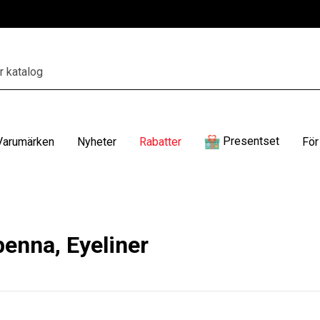
Presentset
Varumärken
Nyheter
Rabatter
För
enna, Eyeliner