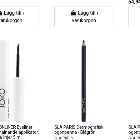
54,94
Lägg till i
Lägg till i
varukorgen
varukorgen
NLINER Eyeliner
SLA PARIS Dermografisk
SLA P
lnande applikator,
ögonpenna - Blågrön
ögonp
a linjer 5 ml
SLA PARIS
SLA P