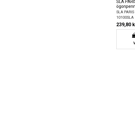
SLA PARI
ögonpenna
SLA PARIS
10100SLA
239,80 k