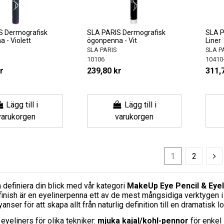
S Dermografisk
SLA PARIS Dermografisk
SLA PA
 - Violett
ögonpenna - Vit
Liner
SLA PARIS
SLA P
10106
10410
r
239,80 kr
311,
Lägg till i
Lägg till i
varukorgen
varukorgen
1
2
definiera din blick med vår kategori
MakeUp Eye Pencil & Eyel
finish är en eyelinerpenna ett av de mest mångsidiga verktygen i 
anser för att skapa allt från naturlig definition till en dramatisk l
 eyeliners för olika tekniker:
mjuka kajal/kohl-pennor
för enkel