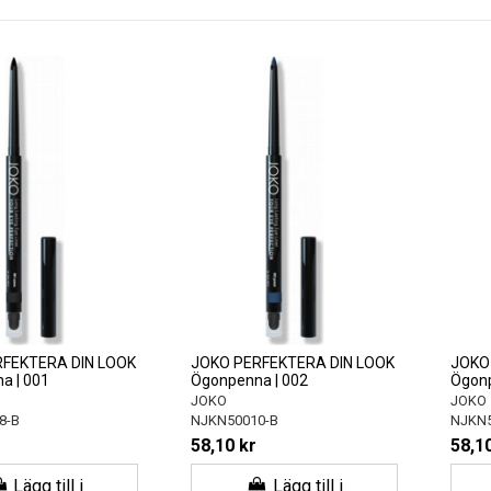
FEKTERA DIN LOOK
JOKO PERFEKTERA DIN LOOK
JOKO
a | 001
Ögonpenna | 002
Ögonp
JOKO
JOKO
8-B
NJKN50010-B
NJKN5
58,10 kr
58,10
Lägg till i
Lägg till i