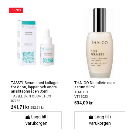
−14,38%
TASSEL Serum med kollagen
THALGO Decollete care
för ögon, läppar och andra
serum 50ml
ansiktsområden 35ml
THALGO
TASSEL SKIN COSMETICS
VT15023
07762
534,09 kr
241,71 kr
282,31 kr
Lägg till i
Lägg till i
varukorgen
varukorgen