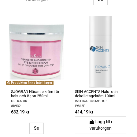
Produkten finns inte i lager
SJÖGRÄD Närande kräm för
SKIN ACCENTS Hals- och
hals och ögon 250ml
dekolletagekräm 100ml
DR. KADIR
INSPIRA COSMETICS
dk932
I9843P
632,19 kr
414,19 kr
Lägg till i
Se
varukorgen