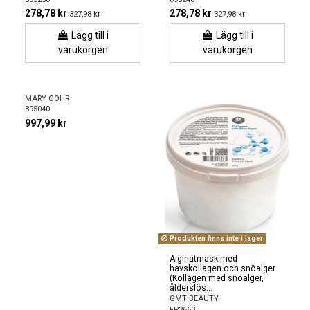
278,78 kr
278,78 kr
327,98 kr
327,98 kr
Lägg till i
Lägg till i
varukorgen
varukorgen
MARY COHR
895040
997,99 kr
Produkten finns inte i lager
Alginatmask med
havskollagen och snöalger
(Kollagen med snöalger,
ålderslös...
GMT BEAUTY
FP3663