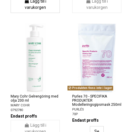
Lägg till i
Lägg till i
varukorgen
varukorgen
Produkten finns inte i lager
Mary Cohr Gelrengöring med
Purles 70 - SPECIFIKA
olja 200 ml
PRODUKTER
Modelleringsgipsmask 250ml
MARY COHR
PURLÉS
0792780
70P
Endast proffs
Endast proffs
Lägg till i
varukorgen
Se