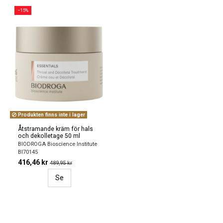
−15%
Produkten finns inte i lager
Åtstramande kräm för hals
och dekolletage 50 ml
BIODROGA Bioscience Institute
BI70145
416,46 kr
489,95 kr
Se