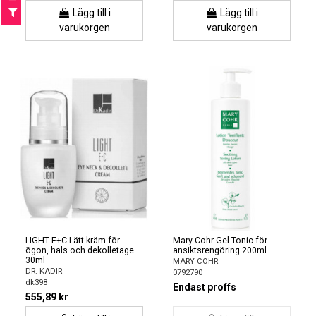
F
I
L
T
E
Lägg till i
Lägg till i
varukorgen
varukorgen
LIGHT E+C Lätt kräm för
Mary Cohr Gel Tonic för
ögon, hals och dekolletage
ansiktsrengöring 200ml
30ml
MARY COHR
DR. KADIR
0792790
dk398
Endast proffs
555,89 kr