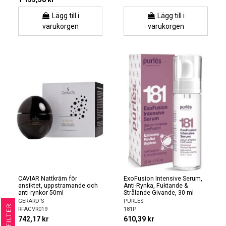
Lägg till i
Lägg till i
varukorgen
varukorgen
CAVIAR Nattkräm för
ExoFusion Intensive Serum,
ansiktet, uppstramande och
Anti-Rynka, Fuktande &
anti-rynkor 50ml
Strålande Givande, 30 ml
GERARD'S
PURLÉS
R
RFACVR019
181P
742,17 kr
610,39 kr