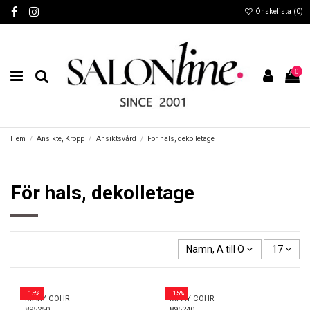
Önskelista (
0
)
0
Hem
Ansikte, Kropp
Ansiktsvård
För hals, dekolletage
För hals, dekolletage
Namn, A till Ö
17
−15%
−15%
MARY COHR
MARY COHR
895250
895240