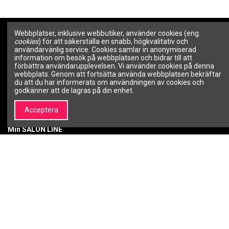
Webbplatser, inklusive webbutiker, använder cookies (eng.
Om SALON LINE
Information
cookies
) för att säkerställa en snabb, högkvalitativ och
användarvänlig service. Cookies samlar in anonymiserad
information om besök på webbplatsen och bidrar till att
Om SALON LINE
Allmänna villkor
förbättra användarupplevelsen. Vi använder cookies på denna
Varumärken | Professionell
Integritetspolicy
webbplats. Genom att fortsätta använda webbplatsen bekräftar
kosmetik och
Betalningsmetoder
du att du har informerats om användningen av cookies och
skönhetsvarumärken –
godkänner att de lagras på din enhet.
Leveranssätt
SALON LINE
Retur av köpta varor
Kontakta oss
Acceptera
Garanti
Min SALON LINE
Mitt konto
Orderhistorik
Önskelista
Nyhetsbrev
Du kan avbryta prenumerationen när som