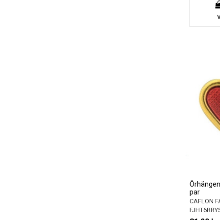
Örhängen 
par
CAFLON F
FJHT6RRY