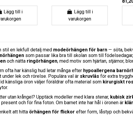
81,20
Lägg till i
Lägg till i
varukorgen
varukorgen
n stil en lekfull detalj med
modeörhängen för barn
— söta, bekv
rnörhängen
som passar lika bra till skolan som till födelsedagar, 
gen
och nätta
ringörhängen
, med motiv som hjärtan, stjärnor, bl
n ofta har känslig hud letar många efter
hypoallergena barnö
gt under lek och rörelse. Populära val är
skruvlås
för extra tryggh
id känsliga öron väljer föräldrar ofta material som
kirurgiskt ros
tor.
litter utan krångel? Upptäck modeller med klara stenar,
kubisk zir
present och för fina foton. Om barnet inte har hål i öronen är
klä
enkelt att hitta
örhängen för flickor
efter form, låstyp och bekv