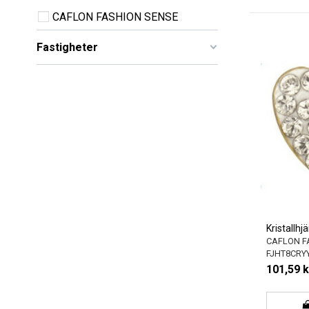
CAFLON FASHION SENSE
Fastigheter
Kristallhj
CAFLON F
FJHT8CRY
101,59 k