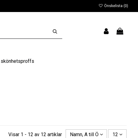
Önskelista (
0
)
 skönhetsproffs
Visar 1 - 12 av 12 artiklar
Namn, A till Ö
12