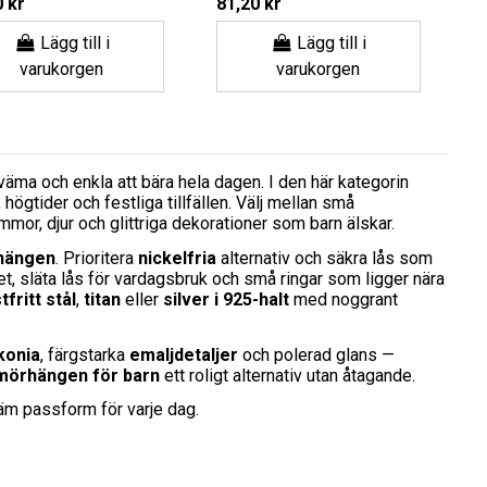
 kr
81,20 kr
Lägg till i
Lägg till i
varukorgen
varukorgen
äma och enkla att bära hela dagen. I den här kategorin
högtider och festliga tillfällen. Välj mellan små
ommor, djur och glittriga dekorationer som barn älskar.
rhängen
. Prioritera
nickelfria
alternativ och säkra lås som
et, släta lås för vardagsbruk och små ringar som ligger nära
tfritt stål
,
titan
eller
silver i 925-halt
med noggrant
konia
, färgstarka
emaljdetaljer
och polerad glans —
mörhängen för barn
ett roligt alternativ utan åtagande.
äm passform för varje dag.