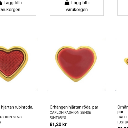
Lägg till i
Lägg till i
varukorgen
varukorgen
hjärtan rubinröda,
Örhängen hjärtan röda, par
Örhän
par
CAFLON FASHION SENSE
ASHION SENSE
CAFLO
FJHT6RYS
S
FJSTB
81,20 kr