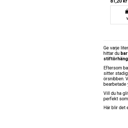
81,20 kr
Ge varje lite
hittar du
ba
stiftörhän
Eftersom bar
sitter stadi
örsnibben. V
bearbetade y
Vill du ha g
perfekt som 
Här blir det 