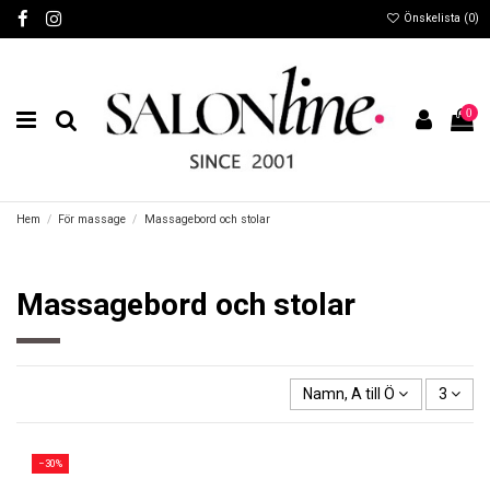
Önskelista (
0
)
0
Hem
För massage
Massagebord och stolar
Massagebord och stolar
Namn, A till Ö
3
−30%