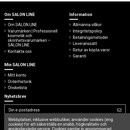
Om SALON LINE
Information
Om SALON LINE
Allmänna villkor
Varumärken | Professionell
Integritetspolicy
kosmetik och
Betalningsmetoder
skönhetsvarumärken –
Leveranssätt
SALON LINE
Retur av köpta varor
Kontakta oss
Garanti
Min SALON LINE
Mitt konto
Orderhistorik
Önskelista
Nyhetsbrev
Webbplatser, inklusive webbutiker, använder cookies (eng.
Du kan avbryta prenumerationen när som
helst.
cookies
) för att säkerställa en snabb, högkvalitativ och
användarvänlig service. Cookies samlar in anonymiserad