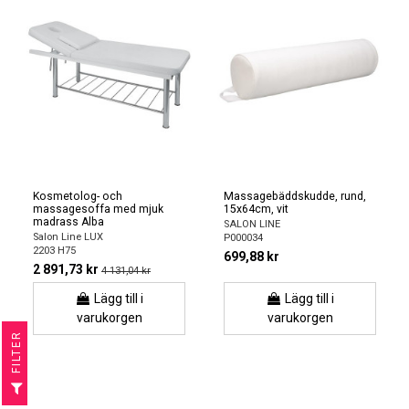
Kosmetolog- och
Massagebäddskudde, rund,
massagesoffa med mjuk
15x64cm, vit
madrass Alba
SALON LINE
Salon Line LUX
P000034
2203 H75
699,88 kr
2 891,73 kr
4 131,04 kr
Lägg till i
Lägg till i
varukorgen
varukorgen
R
F
I
L
T
E