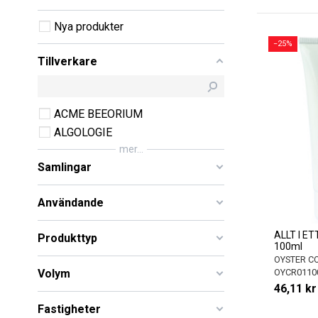
Nya produkter
−25%
Tillverkare
ACME BEEORIUM
ALGOLOGIE
mer...
Samlingar
Användande
ALLT I E
Produkttyp
100ml
OYSTER C
Volym
OYCR0110
46,11 kr
Fastigheter