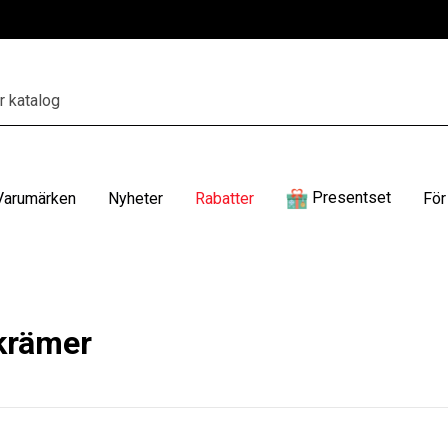
Presentset
Varumärken
Nyheter
Rabatter
För
krämer