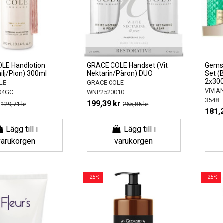
LE Handlotion
GRACE COLE Handset (Vit
Gemst
ilj/Pion) 300ml
Nektarin/Päron) DUO
Set (
2x30
LE
GRACE COLE
VIVIA
04GC
WNP2520010
3548
199,39 kr
129,71 kr
265,85 kr
181,
Lägg till i
Lägg till i
varukorgen
varukorgen
−25%
−25%