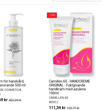
−10%
m för handvård,
Camillen 60 - HANDCREME
ererande 500 ml
ORIGINAL - Fuktgivande
handkräm med azulene
IE COSMETICA
100ml
4
CAMILLEN 60
69 kr
422,26 kr
8030.2
111,34 kr
123,71 kr