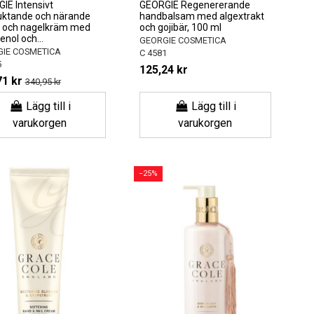
IE Intensivt
GEORGIE Regenererande
uktande och närande
handbalsam med algextrakt
 och nagelkräm med
och gojibär, 100 ml
nol och...
GEORGIE COSMETICA
IE COSMETICA
C 4581
5
125,24 kr
71 kr
340,95 kr
Lägg till i
Lägg till i
varukorgen
varukorgen
−25%