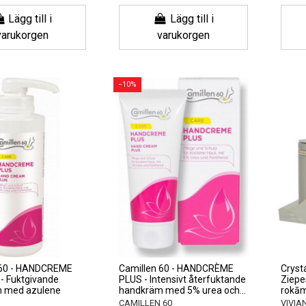
Lägg till i
Lägg till i
varukorgen
varukorgen
−10%
 60 - HANDCREME
Camillen 60 - HANDCRÈME
Cryst
- Fuktgivande
PLUS - Intensivt återfuktande
Ziepe
 med azulene
handkräm med 5% urea och...
rokām
CAMILLEN 60
VIVIA