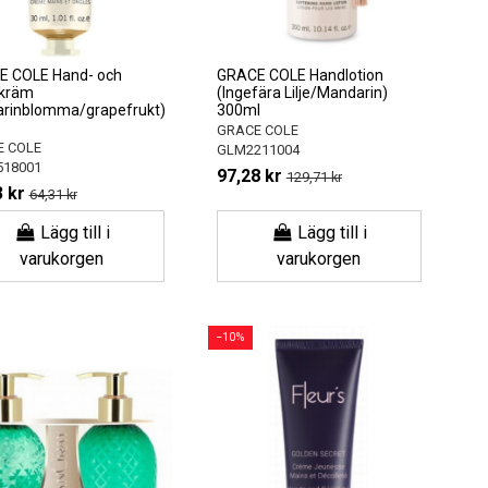
 COLE Hand- och
GRACE COLE Handlotion
lkräm
(Ingefära Lilje/Mandarin)
arinblomma/grapefrukt)
300ml
GRACE COLE
 COLE
GLM2211004
18001
97,28 kr
129,71 kr
 kr
64,31 kr
Lägg till i
Lägg till i
varukorgen
varukorgen
−10%