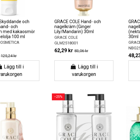
Skyddande och
GRACE COLE Hand- och
GRACE
hand- och
nagelkräm (Ginger
nage
m med kakaosmör
Lily/Mandarin) 30ml
(nekt
lolja 100 ml
30ml
GRACE COLE
COSMETICA
GRACE
GLM2518001
NBG25
62,29 kr
83,06 kr
48,23
125,24 kr
Lägg till i
Lägg till i
varukorgen
varukorgen
−25%