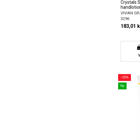
Crystals 
handlotio
VIVIAN GR
3296
183,01 k
−25%
Ny