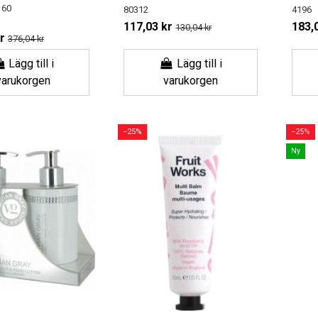
 60
80312
4196
117,03 kr
183,
130,04 kr
r
376,04 kr
Lägg till i
Lägg till i
varukorgen
varukorgen
−25%
−25%
Ny