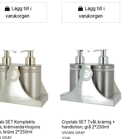
Lägg till i
Lägg till i
varukorgen
varukorgen
als SET Komplekts
Crystals SET Tvål, krämig +
s, krēmveida+losjons
handlotion, grå 2*250ml
, brūns 2*250ml
VIVIAN GRAY
N GRAY
3396