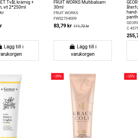
SET Tvål, krämig +
FRUIT WORKS Multibalsam
GEORG
n, vit 2*250ml
30ml
återf
hand-
AY
FRUIT WORKS
panthe
FWS2734009
GEORG
r
83,79 kr
111,72 kr
C 457
255,
Lägg till i
Lägg till i
varukorgen
varukorgen
−25%
−25%