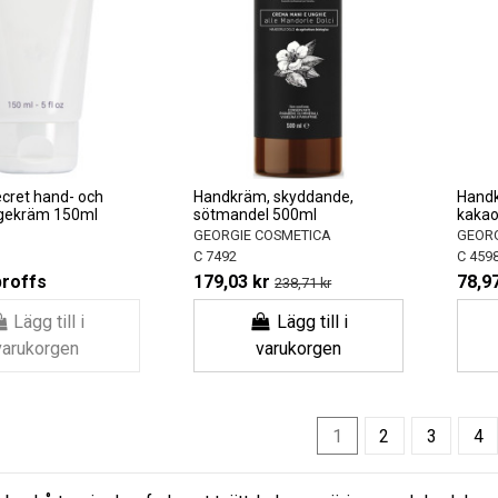
cret hand- och
Handkräm, skyddande,
Handk
agekräm 150ml
sötmandel 500ml
kakao
GEORGIE COSMETICA
GEORG
C 7492
C 459
proffs
179,03 kr
78,97
238,71 kr
Lägg till i
Lägg till i
varukorgen
varukorgen
1
2
3
4