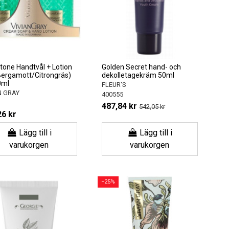
one Handtvål + Lotion
Golden Secret hand- och
Bergamott/Citrongräs)
dekolletagekräm 50ml
0ml
FLEUR'S
N GRAY
400555
487,84 kr
542,05 kr
26 kr
Lägg till i
Lägg till i
varukorgen
varukorgen
−25%