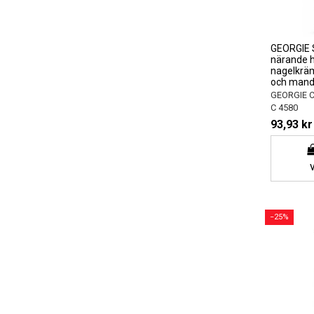
GEORGIE 
närande 
nagelkrä
och mande
GEORGIE 
C 4580
93,93 kr
−25%