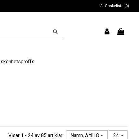
Önskelista (
0
)
 skönhetsproffs
Visar 1 - 24 av 85 artiklar
Namn, A till Ö
24