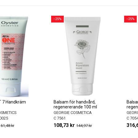
−25%
−25%
TT 7 Handkräm
Balsam för handvård,
Balsa
regenererande 100 ml
regen
OSMETICS
GEORGIE COSMETICA
GEORG
0025
C 7561
C 705
108,73 kr
316,
61,48 kr
144,97 kr