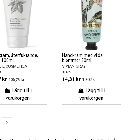
räm, återfuktande,
Handkräm med vilda
 100ml
blommor 30ml
IE COSMETICA
VIVIAN GRAY
8
1075
 kr
14,31 kr
105,29 kr
19,07 kr
Lägg till i
Lägg till i
varukorgen
varukorgen