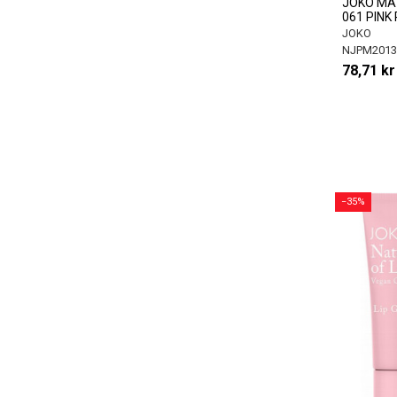
JOKO MAT
061 PINK
JOKO
NJPM2013
78,71 kr
−35%