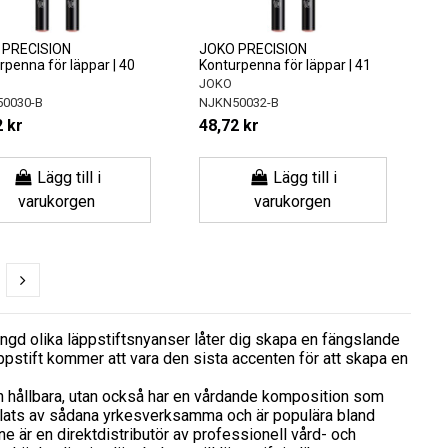
 PRECISION
JOKO PRECISION
rpenna för läppar | 40
Konturpenna för läppar | 41
JOKO
0030-B
NJKN50032-B
 kr
48,72 kr
Lägg till i
Lägg till i
varukorgen
varukorgen
ngd olika läppstiftsnyanser låter dig skapa en fängslande
äppstift kommer att vara den sista accenten för att skapa en
ch hållbara, utan också har en vårdande komposition som
klats av sådana yrkesverksamma och är populära bland
ine är en direktdistributör av professionell vård- och