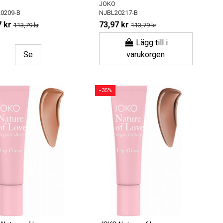
JOKO
0209-B
NJBL20217-B
 kr
73,97 kr
113,79 kr
113,79 kr
Lägg till i
Se
varukorgen
−35%