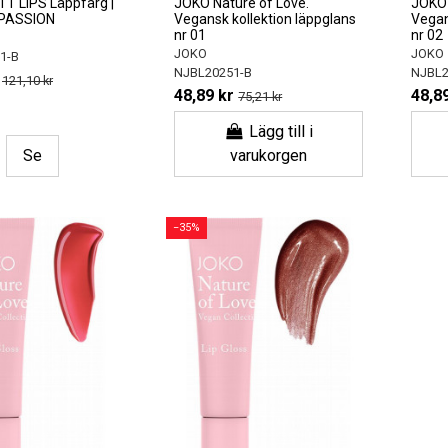
T LIPS Läppfärg |
JOKO Nature of Love.
JOKO 
 PASSION
Vegansk kollektion läppglans
Vegan
nr 01
nr 02
JOKO
JOKO
1-B
NJBL20251-B
NJBL2
121,10 kr
48,89 kr
48,89
75,21 kr
Lägg till i
Se
varukorgen
−35%