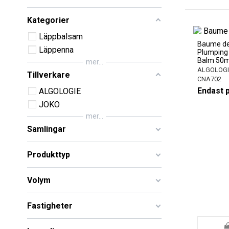
Kategorier
Läppbalsam
Baume de 
Läppenna
Plumping 
Balm 50m
mer...
ALGOLOGI
Tillverkare
CNA702
Endast 
ALGOLOGIE
JOKO
mer...
Samlingar
Produkttyp
Volym
Fastigheter