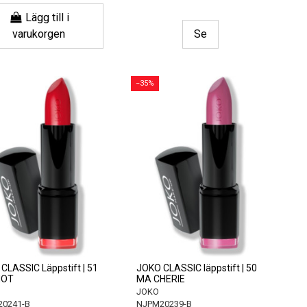
Lägg till i
varukorgen
Se
−35%
CLASSIC Läppstift | 51
JOKO CLASSIC läppstift | 50
HOT
MA CHERIE
JOKO
0241-B
NJPM20239-B