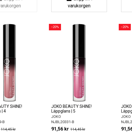
varukorgen
varukorgen
−20%
−20%
UTY SHINE!
JOKO BEAUTY SHINE!
JOKO
 | 4
Läppglans | 5
Läppg
JOKO
JOKO
9-B
NJBL20331-B
NJBL2
91,56 kr
91,56
114,45 kr
114,45 kr