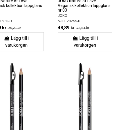
Nature of Love.
JOKO Nature of Love.
sk kollektion läppglans
Vegansk kollektion läppglans
nr 03
JOKO
0253-B
NJBL20255-B
 kr
48,89 kr
75,21 kr
75,21 kr
Lägg till i
Lägg till i
varukorgen
varukorgen