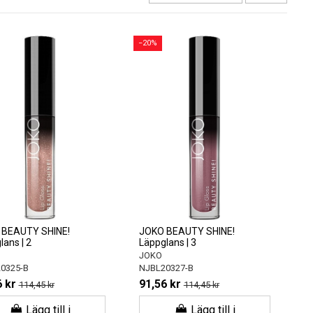
−20%
 BEAUTY SHINE!
JOKO BEAUTY SHINE!
lans | 2
Läppglans | 3
JOKO
0325-B
NJBL20327-B
 kr
91,56 kr
114,45 kr
114,45 kr
Lägg till i
Lägg till i