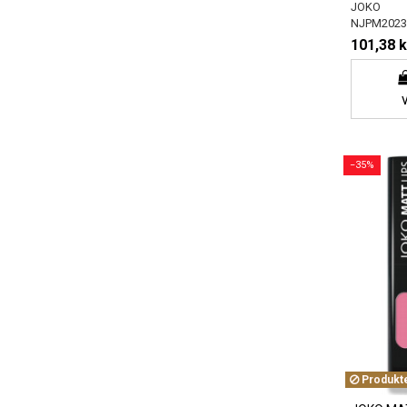
JOKO
NJPM2023
101,38 k
−35%
Produkten