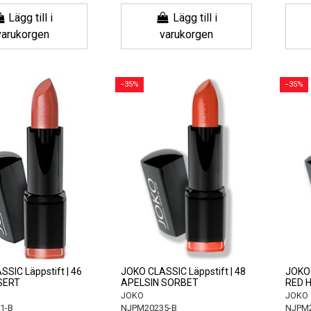
Lägg till i
Lägg till i
varukorgen
varukorgen
−35%
−35%
SIC Läppstift | 46
JOKO CLASSIC Läppstift | 48
JOKO 
SERT
APELSIN SORBET
RED 
JOKO
JOKO
1-B
NJPM20235-B
NJPM2