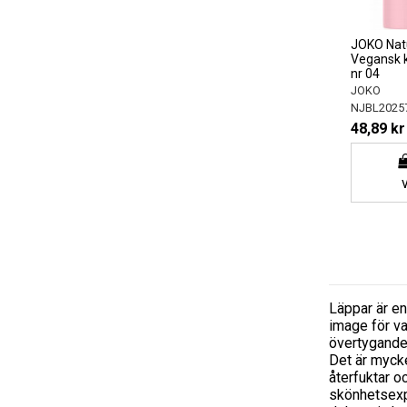
JOKO Natu
Vegansk k
nr 04
JOKO
NJBL2025
48,89 kr
Läppar är en
image för va
övertygande h
Det är mycke
återfuktar 
skönhetsexpe