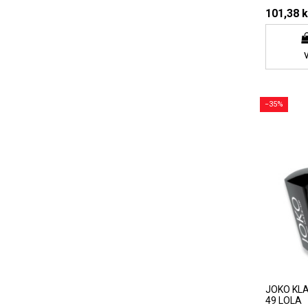
101,38 k
−35%
JOKO KLAS
49 LOLA