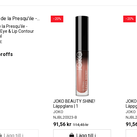
−20%
−20%
la Presqu'ile -
Eye & Lip Contour
l
E
proffs
JOKO BEAUTY SHINE!
JOKO
Läppglans | 1
Läppg
JOKO
JOKO
NJBL20323-B
NJBL2
91,56 kr
91,56
114,45 kr
Lägg till i
Lägg till i