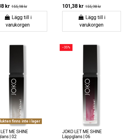
38 kr
101,38 kr
155,98 kr
155,98 kr
Lägg till i
Lägg till i
varukorgen
varukorgen
−35%
kten finns inte i lager
LET ME SHINE
JOKO LET ME SHINE
lans | 02
Läppglans | 06