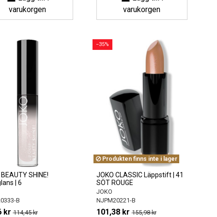
varukorgen
varukorgen
−35%
Produkten finns inte i lager
 BEAUTY SHINE!
JOKO CLASSIC Läppstift | 41
lans | 6
SÖT ROUGE
JOKO
0333-B
NJPM20221-B
 kr
101,38 kr
114,45 kr
155,98 kr