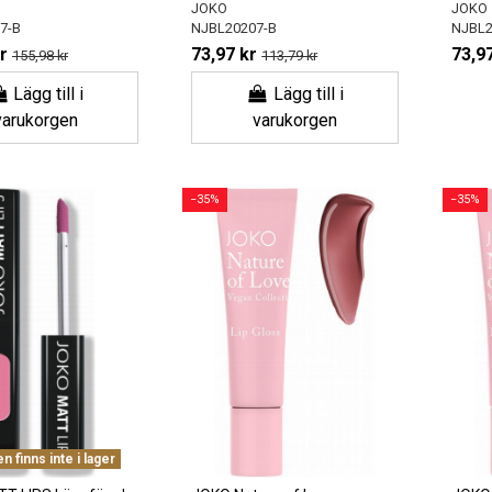
JOKO
JOKO
7-B
NJBL20207-B
NJBL2
r
73,97 kr
73,97
155,98 kr
113,79 kr
Lägg till i
Lägg till i
varukorgen
varukorgen
−35%
−35%
 finns inte i lager