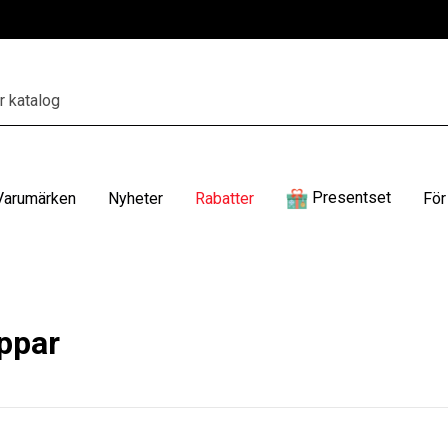
Presentset
Varumärken
Nyheter
Rabatter
För
äppar