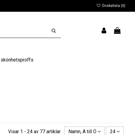
Önskelista (
0
)
 skönhetsproffs
Visar 1 - 24 av 77 artiklar
Namn, A till Ö
24