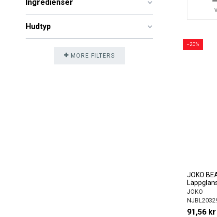
Ingredienser
Hudtyp
−20%
MORE FILTERS
JOKO BEA
Läppglans
JOKO
NJBL2032
91,56 kr