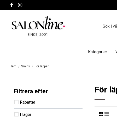
Kategorier
Hem
Smink
För läppar
För l
Filtrera efter
Rabatter
I lager