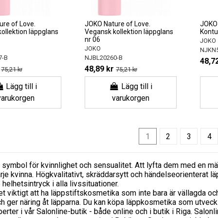
re of Love.
JOKO Nature of Love.
JOKO
ollektion läppglans
Vegansk kollektion läppglans
Kontu
nr 06
JOKO
JOKO
NJKN5
7-B
NJBL20260-B
48,72
48,89 kr
75,21 kr
75,21 kr
Lägg till i
Lägg till i
varukorgen
varukorgen
1
2
3
4
 symbol för kvinnlighet och sensualitet. Att lyfta dem med en mä
rje kvinna. Högkvalitativt, skräddarsytt och händelseorienterat l
elhetsintryck i alla livssituationer.
t viktigt att ha läppstiftskosmetika som inte bara är vällagda o
och ger näring åt läpparna. Du kan köpa läppkosmetika som utvec
rter i vår Salonline-butik - både online och i butik i Riga. Salonl