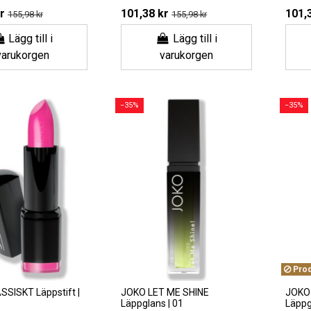
r
101,38 kr
101,
155,98 kr
155,98 kr
Lägg till i
Lägg till i
varukorgen
varukorgen
−35%
−35%
Produ
SISKT Läppstift |
JOKO LET ME SHINE
JOKO 
Läppglans | 01
Läppg