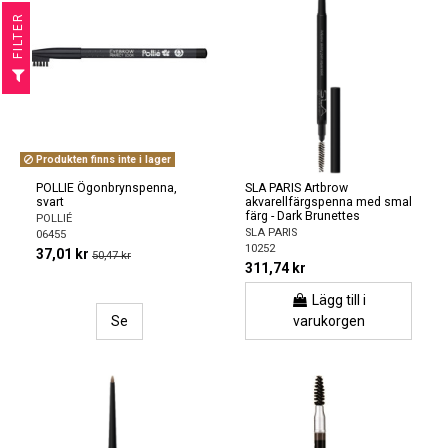
R
F
I
L
T
E
Produkten finns inte i lager
POLLIE Ögonbrynspenna,
SLA PARIS Artbrow
svart
akvarellfärgspenna med smal
färg - Dark Brunettes
POLLIÉ
SLA PARIS
06455
10252
37,01 kr
50,47 kr
311,74 kr
Lägg till i
Se
varukorgen