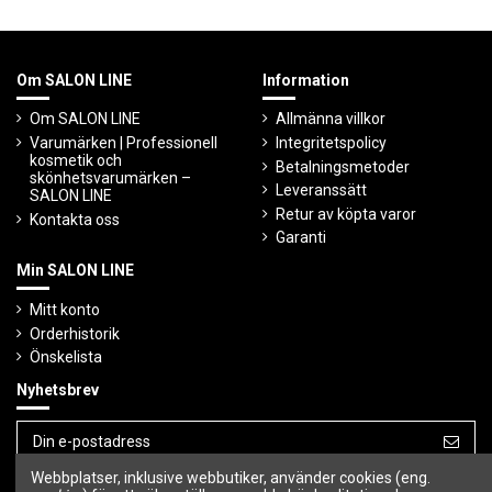
Om SALON LINE
Information
Om SALON LINE
Allmänna villkor
Varumärken | Professionell
Integritetspolicy
kosmetik och
Betalningsmetoder
skönhetsvarumärken –
Leveranssätt
SALON LINE
Retur av köpta varor
Kontakta oss
Garanti
Min SALON LINE
Mitt konto
Orderhistorik
Önskelista
Nyhetsbrev
Webbplatser, inklusive webbutiker, använder cookies (eng.
Du kan avbryta prenumerationen när som