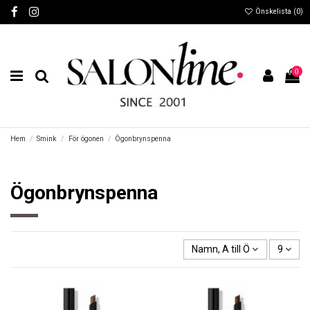
Önskelista (
0
)
0
Hem
Smink
För ögonen
Ögonbrynspenna
Ögonbrynspenna
Namn, A till Ö
9