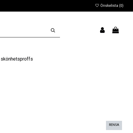
Önskelista (
0
)
 skönhetsproffs
RENSA