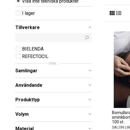
Visa inte tekniska produkter
I lager
Tillverkare
BIELENDA
REFECTOCIL
mer...
Samlingar
Användande
Produkttyp
Bomullsro
Volym
sminkbor
100 st.
SALON LI
Material