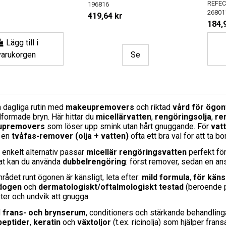
REFEC
196816
26801
419,64 kr
184,
Lägg till i
varukorgen
Se
n dagliga rutin med
makeupremovers
och riktad
vård för ögo
formade bryn. Här hittar du
micellärvatten
,
rengöringsolja
,
re
upremovers
som löser upp smink utan hårt gnuggande. För
vat
r en
tvåfas-remover (olja + vatten)
ofta ett bra val för att ta 
t enkelt alternativ passar
micellär rengöringsvatten
perfekt för
tat kan du använda
dubbelrengöring
: först remover, sedan en an
ådet runt ögonen är känsligt, leta efter:
mild formula
,
för käns
dogen
och
dermatologiskt/oftalmologiskt testad
(beroende på
er och undvik att gnugga.
d
frans- och brynserum
, conditioners och stärkande behandling
peptider
,
keratin
och
växtoljor
(t.ex. ricinolja) som hjälper fran