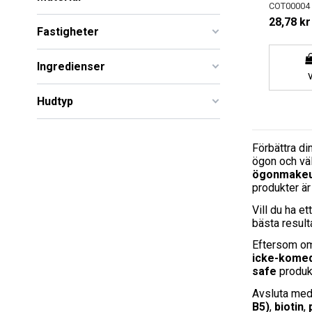
COT00004
28,78 kr
Fastigheter
Ingredienser
Hudtyp
Förbättra di
ögon och väl
ögonmake
produkter ä
Vill du ha et
bästa resul
Eftersom omr
icke-kome
safe
produkt
Avsluta me
B5)
,
biotin
,