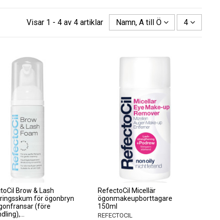
Visar 1 - 4 av 4 artiklar
Namn, A till Ö
4
toCil Brow & Lash
RefectoCil Micellär
ringsskum för ögonbryn
ögonmakeupborttagare
gonfransar (före
150ml
ling),...
REFECTOCIL