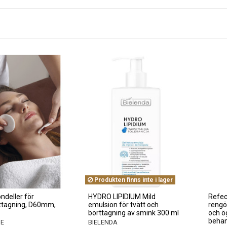
Produkten finns inte i lager
ndeller för
HYDRO LIPIDIUM Mild
Refec
ttagning, D60mm,
emulsion för tvätt och
rengö
borttagning av smink 300 ml
och ö
behand
NE
BIELENDA