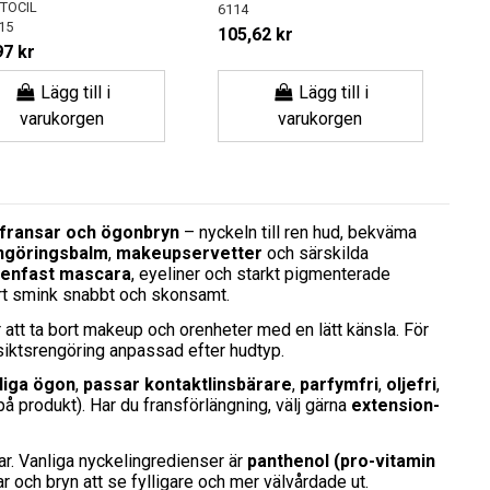
TOCIL
6114
15
105,62 kr
97 kr
Lägg till i
Lägg till i
varukorgen
varukorgen
nfransar och ögonbryn
– nyckeln till ren hud, bekväma
ngöringsbalm
,
makeupservetter
och särskilda
tenfast mascara
, eyeliner och starkt pigmenterade
bort smink snabbt och skonsamt.
 att ta bort makeup och orenheter med en lätt känsla. För
siktsrengöring anpassad efter hudtyp.
liga ögon
,
passar kontaktlinsbärare
,
parfymfri
,
oljefri
,
 produkt). Har du fransförlängning, välj gärna
extension-
ar. Vanliga nyckelingredienser är
panthenol (pro-vitamin
sar och bryn att se fylligare och mer välvårdade ut.