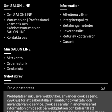
Om SALON LINE
Information
Om SALON LINE
Allmänna villkor
Varumärken | Professionell
Integritetspolicy
kosmetik och
Betalningsmetoder
skönhetsvarumärken –
Leveranssätt
SALON LINE
Retur av köpta varor
Kontakta oss
Garanti
Min SALON LINE
Mitt konto
Orderhistorik
Önskelista
Nyhetsbrev
Webbplatser, inklusive webbutiker, använder cookies (eng.
Du kan avbryta prenumerationen när som
cookies
) för att säkerställa en snabb, högkvalitativ och
helst.
användarvänlig service. Cookies samlar in anonymiserad
information om besök på webbplatsen och bidrar till att
Följ oss