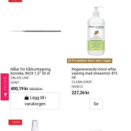
Produkten finns inte i lager
Nålar för hårborttagning,
Regenererande lotion efter
koniska, INOX 1,5'' 50 st
vaxning med sheasmör 473
ml
SALON LINE
R
CLEAN+EASY
02967
N43612
400,19 kr
500,30 kr
F
I
L
T
E
227,26 kr
Lägg till i
varukorgen
Se
−23,86%