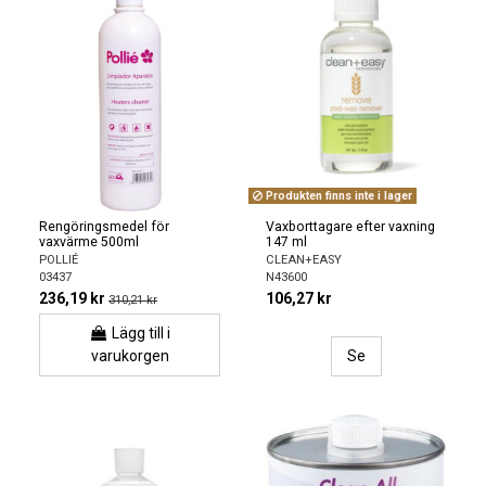
Produkten finns inte i lager
Rengöringsmedel för
Vaxborttagare efter vaxning
vaxvärme 500ml
147 ml
POLLIÉ
CLEAN+EASY
03437
N43600
236,19 kr
106,27 kr
310,21 kr
Lägg till i
varukorgen
Se