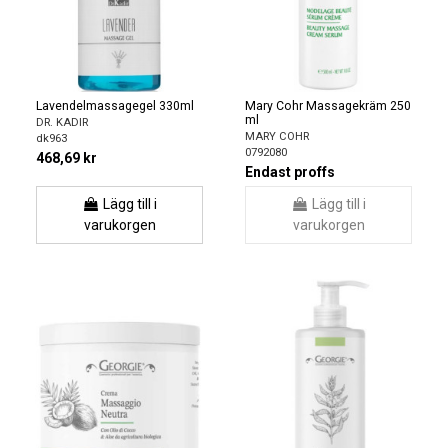
Lavendelmassagegel 330ml
Mary Cohr Massagekräm 250
ml
DR. KADIR
MARY COHR
dk963
0792080
468,69 kr
Endast proffs
Lägg till i
Lägg till i
varukorgen
varukorgen