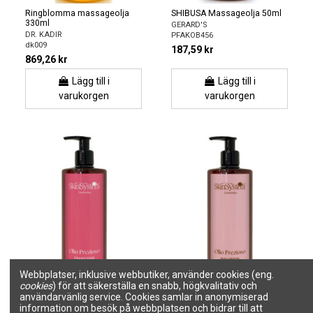
Ringblomma massageolja
SHIBUSA Massageolja 50ml
330ml
GERARD'S
DR. KADIR
PFAKOB456
dk009
187,59 kr
869,26 kr
Lägg till i
Lägg till i
varukorgen
varukorgen
Webbplatser, inklusive webbutiker, använder cookies (eng.
cookies
) för att säkerställa en snabb, högkvalitativ och
användarvänlig service. Cookies samlar in anonymiserad
SKIN SYSTEM FRANGIPANI
SKIN SYSTEM MACAROON
information om besök på webbplatsen och bidrar till att