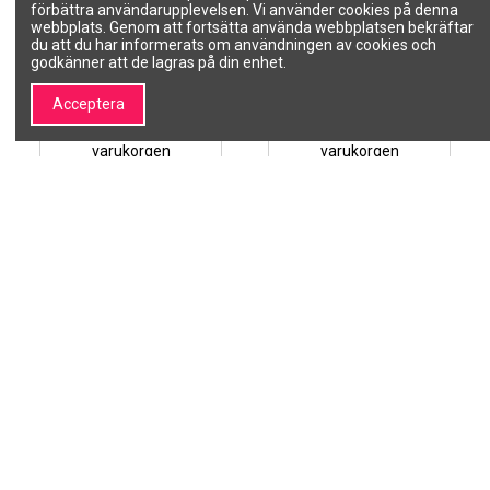
100% naturlig olja för
100% naturlig olja för
förbättra användarupplevelsen. Vi använder cookies på denna
massagebehandlingar,...
massagebehandlingar,
webbplats. Genom att fortsätta använda webbplatsen bekräftar
återfuktande -...
SKIN SYSTEM COSMETICS
du att du har informerats om användningen av cookies och
SKIN SYSTEM COSMETICS
0040020084
godkänner att de lagras på din enhet.
0040020082
290,70 kr
290,70 kr
Acceptera
Lägg till i
Lägg till i
varukorgen
varukorgen
1
2
Om SALON LINE
Information
Om SALON LINE
Allmänna villkor
Varumärken | Professionell
Integritetspolicy
kosmetik och
Betalningsmetoder
skönhetsvarumärken –
Leveranssätt
SALON LINE