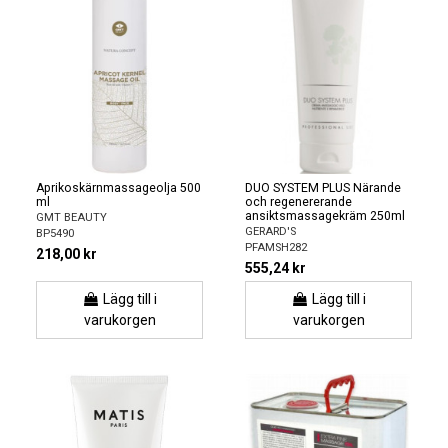
Aprikoskärnmassageolja 500
DUO SYSTEM PLUS Närande
ml
och regenererande
ansiktsmassagekräm 250ml
GMT BEAUTY
GERARD'S
BP5490
PFAMSH282
218,00 kr
555,24 kr
Lägg till i
Lägg till i
varukorgen
varukorgen