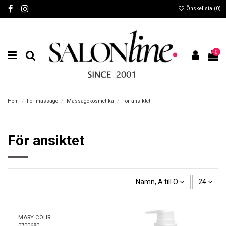
Önskelista (
0
)
0
Hem
För massage
Massagekosmetika
För ansiktet
För ansiktet
Namn, A till Ö
24
MARY COHR
0700680