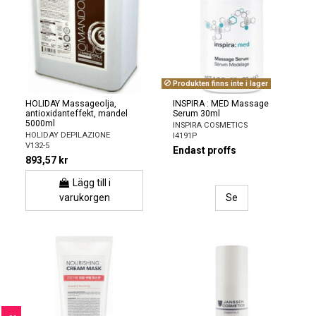
Produkten finns inte i lager
HOLIDAY Massageolja,
INSPIRA : MED Massage
antioxidanteffekt, mandel
Serum 30ml
5000ml
INSPIRA COSMETICS
HOLIDAY DEPILAZIONE
I4191P
V132-5
Endast proffs
893,57 kr
Lägg till i
varukorgen
Se