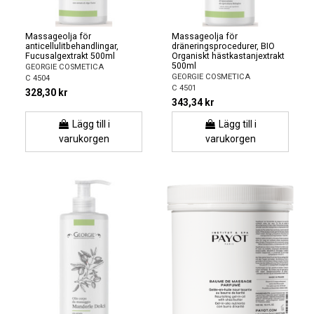
Massageolja för
Massageolja för
anticellulitbehandlingar,
dräneringsprocedurer, BIO
Fucusalgextrakt 500ml
Organiskt hästkastanjextrakt
500ml
GEORGIE COSMETICA
GEORGIE COSMETICA
C 4504
C 4501
328,30 kr
343,34 kr
Lägg till i
Lägg till i
varukorgen
varukorgen