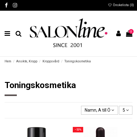
Önskelista (
0
)
0
Hem
Ansikte, Kropp
Kroppsvård
Toningskosmetika
Toningskosmetika
Namn, A till Ö
5
−50%