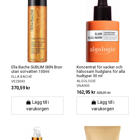
Ella Bache SUBLIM SKIN Brun
Koncentrat för vacker och
utan sol-vatten 100ml
hälsosam hudglans för alla
hudtyper 30 ml
ELLA BACHÉ
ALGOLOGIE
VE23043
VNA905
370,59 kr
162,95 kr
325,91 kr
Lägg till i
Lägg till i
varukorgen
varukorgen