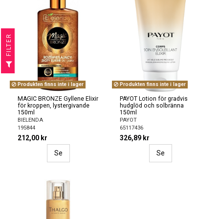
R
F
I
L
T
E
Produkten finns inte i lager
Produkten finns inte i lager
MAGIC BRONZE Gyllene Elixir
PAYOT Lotion för gradvis
för kroppen, lystergivande
hudglöd och solbränna
150ml
150ml
BIELENDA
PAYOT
195844
65117436
212,00 kr
326,89 kr
Se
Se