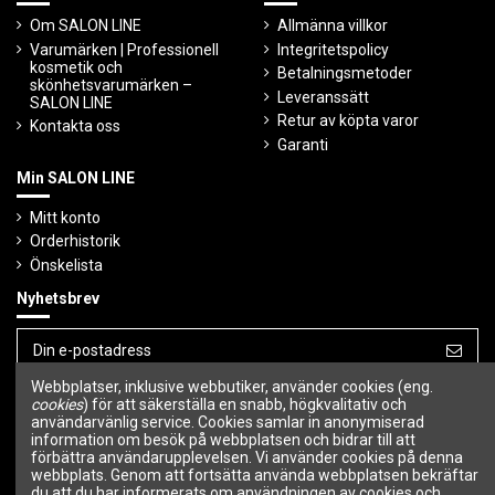
Om SALON LINE
Allmänna villkor
Varumärken | Professionell
Integritetspolicy
kosmetik och
Betalningsmetoder
skönhetsvarumärken –
Leveranssätt
SALON LINE
Retur av köpta varor
Kontakta oss
Garanti
Min SALON LINE
Mitt konto
Orderhistorik
Önskelista
Nyhetsbrev
Webbplatser, inklusive webbutiker, använder cookies (eng.
Du kan avbryta prenumerationen när som
helst.
cookies
) för att säkerställa en snabb, högkvalitativ och
användarvänlig service. Cookies samlar in anonymiserad
information om besök på webbplatsen och bidrar till att
Följ oss
förbättra användarupplevelsen. Vi använder cookies på denna
webbplats. Genom att fortsätta använda webbplatsen bekräftar
du att du har informerats om användningen av cookies och