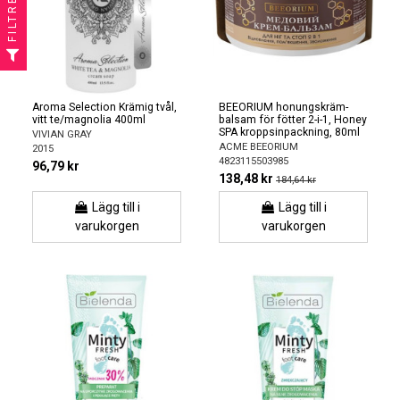
FILTRERA
Aroma Selection Krämig tvål,
BEEORIUM honungskräm-
vitt te/magnolia 400ml
balsam för fötter 2-i-1, Honey
SPA kroppsinpackning, 80ml
VIVIAN GRAY
ACME BEEORIUM
2015
4823115503985
96,79 kr
138,48 kr
184,64 kr
Lägg till i
Lägg till i
varukorgen
varukorgen