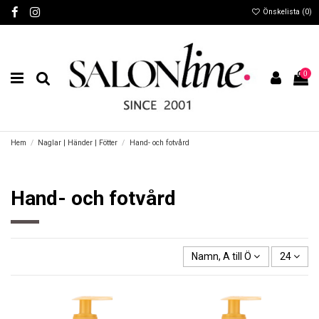
Önskelista (
0
)
0
Hem
Naglar | Händer | Fötter
Hand- och fotvård
Hand- och fotvård
Namn, A till Ö
24