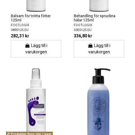
Balsam för trötta fötter
Behandling för spruckna
125ml
hälar 125ml
FOOTLOGIX
FOOTLOGIX
08R0125.EU
03E0125.EU
282,31 kr
336,80 kr
Lägg till i
Lägg till i
varukorgen
varukorgen
Produkten finns inte i lager