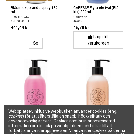
Blåsmjukgörande spray 180
CARESSE Flytande tvål (Blå
ml
Iris) 300ml
FOOTLOGIX
CARESSE
18H0180.EU
46918
441,44 kr
45,78 kr
Lägg till i
Se
varukorgen
Webbplatser, inklusive webbutiker, använder cookies (eng.
cookies
) för att säkerställa en snabb, högkvalitativ och
användarvänlig service. Cookies samlar in anonymiserad
information om besök på webbplatsen och bidrar till att
förbättra användarupplevelsen. Vi använder cookies på denna
CARESSE Flytande tvål
CARESSE Flytande tvål