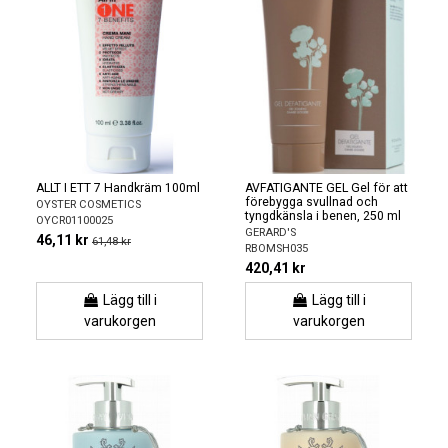
ALLT I ETT 7 Handkräm 100ml
AVFATIGANTE GEL Gel för att
förebygga svullnad och
OYSTER COSMETICS
tyngdkänsla i benen, 250 ml
OYCR01100025
GERARD'S
46,11 kr
61,48 kr
RBOMSH035
420,41 kr
Lägg till i
Lägg till i
varukorgen
varukorgen