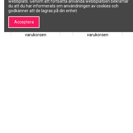
webbplats. Genom att fortsätta använda webbplatsen bekräftar
(Freesia) 300ml
(Orange) 300ml
du att du har informerats om användningen av cookies och
CARESSE
CARESSE
godkänner att de lagras på din enhet.
47138
46916
45,78 kr
45,78 kr
Acceptera
Lägg till i
Lägg till i
varukorgen
varukorgen
1
2
3
…
16
Om SALON LINE
Information
Om SALON LINE
Allmänna villkor
Varumärken | Professionell
Integritetspolicy
kosmetik och
Betalningsmetoder
skönhetsvarumärken –
Leveranssätt
SALON LINE
Retur av köpta varor
Kontakta oss