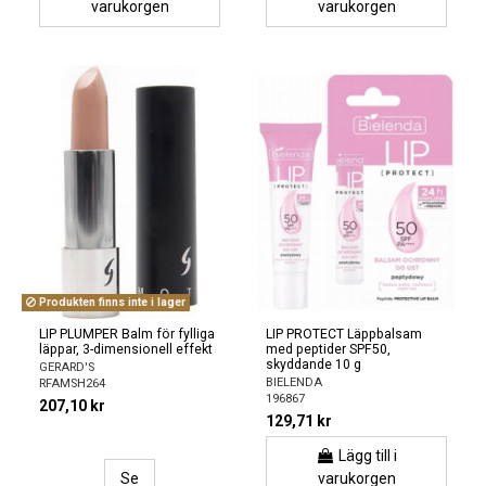
varukorgen
varukorgen
Produkten finns inte i lager
LIP PLUMPER Balm för fylliga
LIP PROTECT Läppbalsam
läppar, 3-dimensionell effekt
med peptider SPF50,
skyddande 10 g
GERARD'S
BIELENDA
RFAMSH264
196867
207,10 kr
129,71 kr
Lägg till i
Se
varukorgen