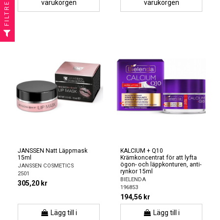
FILTRERA
varukorgen
varukorgen
JANSSEN Natt Läppmask
KALCIUM + Q10
15ml
Krämkoncentrat för att lyfta
ögon- och läppkonturen, anti-
JANSSEN COSMETICS
rynkor 15ml
2501
BIELENDA
305,20 kr
196853
194,56 kr
Lägg till i
Lägg till i