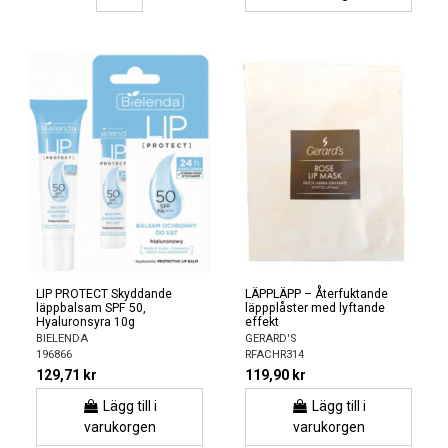
LIP PROTECT Skyddande
LÄPPLÄPP – Återfuktande
läppbalsam SPF 50,
läppplåster med lyftande
Hyaluronsyra 10g
effekt
BIELENDA
GERARD'S
196866
RFACHR314
129,71 kr
119,90 kr
Lägg till i
Lägg till i
varukorgen
varukorgen