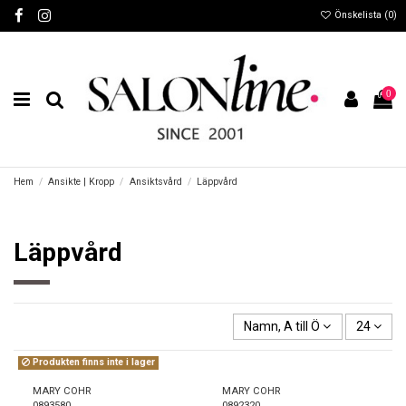
Önskelista (
0
)
0
Hem
Ansikte | Kropp
Ansiktsvård
Läppvård
Läppvård
Namn, A till Ö
24
Produkten finns inte i lager
MARY COHR
MARY COHR
0893580
0892320