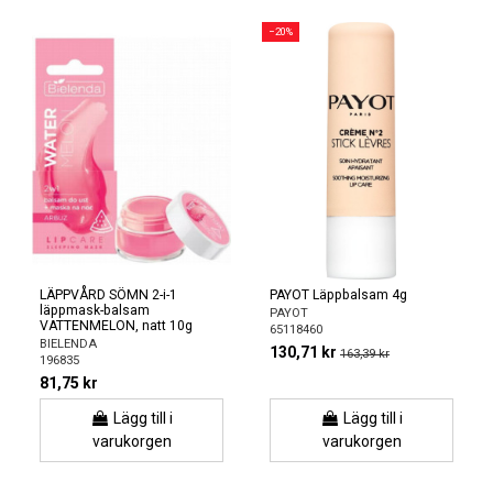
−20%
LÄPPVÅRD SÖMN 2-i-1
PAYOT Läppbalsam 4g
läppmask-balsam
PAYOT
VATTENMELON, natt 10g
65118460
BIELENDA
130,71 kr
163,39 kr
196835
81,75 kr
Lägg till i
Lägg till i
varukorgen
varukorgen