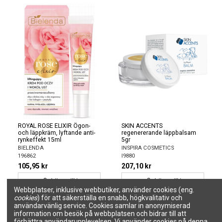
ROYAL ROSE ELIXIR Ögon-
SKIN ACCENTS
och läppkräm, lyftande anti-
regenererande läppbalsam
rynkeffekt 15ml
5gr
BIELENDA
INSPIRA COSMETICS
196862
I9880
105,95 kr
207,10 kr
Lägg till i
Lägg till i
Webbplatser, inklusive webbutiker, använder cookies (eng.
varukorgen
varukorgen
cookies
) för att säkerställa en snabb, högkvalitativ och
användarvänlig service. Cookies samlar in anonymiserad
information om besök på webbplatsen och bidrar till att
förbättra användarupplevelsen. Vi använder cookies på denna