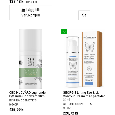
138,48 kr
184,64 kr
Lägg till i
varukorgen
Se
Ny
CBD HUDVÅRD Lugnande
GEORGIE Lifting Eye & Lip
Lyftande Ögonkräm 30ml
Contour Cream med peptider
30ml
INSPIRA COSMETICS
GEORGIE COSMETICA
I6260P
C 8021
435,99 kr
220,72 kr