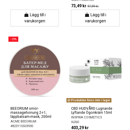
73,49 kr
97,99 kr
Lägg till i
Lägg till i
varukorgen
varukorgen
−25%
Produkten finns inte i lager
BEEORIUM smör-
CBD HUDVÅRD Lugnande
massagehonung 2-i-1,
Lyftande Ögonkräm 15ml
läppbalsam-mask, 200ml
INSPIRA COSMETICS
ACME BEEORIUM
I6260
4823115503930
403,29 kr