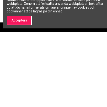
1
2
webbplats. Genom att fortsätta använda webbplatsen bekräftar
du att du har informerats om användningen av cookies och
godkänner att de lagras på din enhet.
Acceptera
Om SALON LINE
Information
Om SALON LINE
Allmänna villkor
Varumärken | Professionell
Integritetspolicy
kosmetik och
Betalningsmetoder
skönhetsvarumärken –
Leveranssätt
SALON LINE
Retur av köpta varor
Kontakta oss
Garanti
Min SALON LINE
Mitt konto
Orderhistorik
Önskelista
Nyhetsbrev