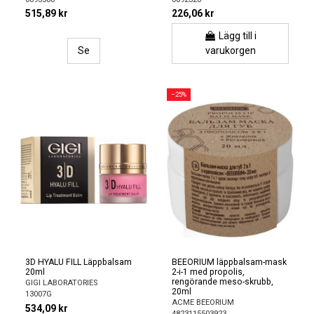
515,89 kr
226,06 kr
Lägg till i
Se
varukorgen
−25%
3D HYALU FILL Läppbalsam
BEEORIUM läppbalsam-mask
20ml
2-i-1 med propolis,
rengörande meso-skrubb,
GIGI LABORATORIES
20ml
13007G
ACME BEEORIUM
534,09 kr
4823115503923