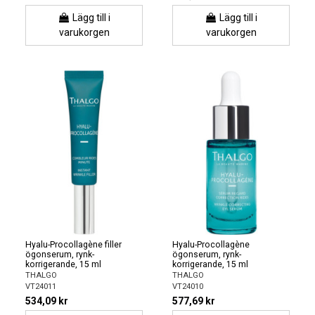
Lägg till i
Lägg till i
varukorgen
varukorgen
Hyalu-Procollagène filler
Hyalu-Procollagène
ögonserum, rynk-
ögonserum, rynk-
korrigerande, 15 ml
korrigerande, 15 ml
THALGO
THALGO
VT24011
VT24010
534,09 kr
577,69 kr