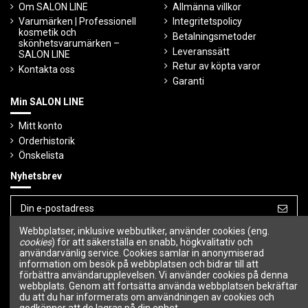
Om SALON LINE
Allmänna villkor
Varumärken | Professionell
Integritetspolicy
kosmetik och
Betalningsmetoder
skönhetsvarumärken –
Leveranssätt
SALON LINE
Retur av köpta varor
Kontakta oss
Garanti
Min SALON LINE
Mitt konto
Orderhistorik
Önskelista
Nyhetsbrev
Webbplatser, inklusive webbutiker, använder cookies (eng.
Du kan avbryta prenumerationen när som
cookies
) för att säkerställa en snabb, högkvalitativ och
helst.
användarvänlig service. Cookies samlar in anonymiserad
information om besök på webbplatsen och bidrar till att
Följ oss
förbättra användarupplevelsen. Vi använder cookies på denna
webbplats. Genom att fortsätta använda webbplatsen bekräftar
du att du har informerats om användningen av cookies och
godkänner att de lagras på din enhet.