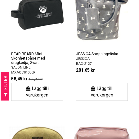
DEAR BEARD Mini
JESSICA Shoppingväska
Skönhetspåse med
JESSICA
dragkedja, Svart
BAG-2127
SALON LINE
281,65 kr
MXACC01030R
R
58,45 kr
106,27 kr
Lägg till i
Lägg till i
F
I
L
T
E
varukorgen
varukorgen