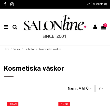
Önskelista (
0
)
0
Hem
Smink
Tillbehör
Kosmetiska väskor
Kosmetiska väskor
Namn, A till Ö
7
−53,74%
−16,74%