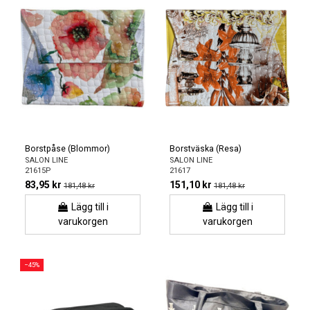
Borstpåse (Blommor)
Borstväska (Resa)
SALON LINE
SALON LINE
21615P
21617
83,95 kr
151,10 kr
181,48 kr
181,48 kr
Lägg till i
Lägg till i
varukorgen
varukorgen
−45%