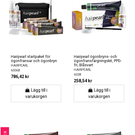
Hairpearl startpaket för
Hairpearl ögonbryns- och
ögonfransar och ögonbryn
ögonfransfärgningskit, PPD-
fri, Blåsvart
HAIRPEARL
HAIRPEARL
6006B
6038
786,42 kr
258,54 kr
Lägg till i
Lägg till i
varukorgen
varukorgen