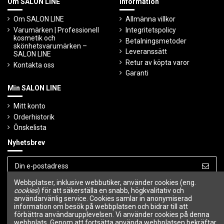
Om SALON LINE
Information
Om SALON LINE
Allmänna villkor
Varumärken | Professionell
Integritetspolicy
kosmetik och
Betalningsmetoder
skönhetsvarumärken –
Leveranssätt
SALON LINE
Retur av köpta varor
Kontakta oss
Garanti
Min SALON LINE
Mitt konto
Orderhistorik
Önskelista
Nyhetsbrev
Webbplatser, inklusive webbutiker, använder cookies (eng.
Du kan avbryta prenumerationen när som
helst.
cookies
) för att säkerställa en snabb, högkvalitativ och
användarvänlig service. Cookies samlar in anonymiserad
information om besök på webbplatsen och bidrar till att
Följ oss
förbättra användarupplevelsen. Vi använder cookies på denna
webbplats. Genom att fortsätta använda webbplatsen bekräftar