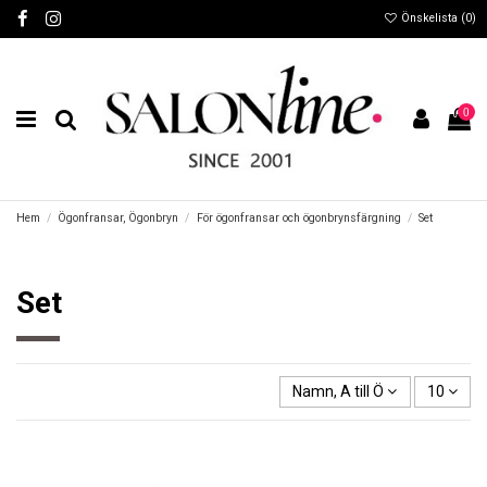
Önskelista (
0
)
0
Hem
Ögonfransar, Ögonbryn
För ögonfransar och ögonbrynsfärgning
Set
Set
Namn, A till Ö
10