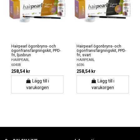
Hairpearl ögonbryns- och
Hairpearl ögonbryns- och
ögonfransfärgningskit, PPD-
ögonfransfärgningskit, PPD-
fri, ljusbrun
fri, svart
HAIRPEARL
HAIRPEARL
6040B
6036
258,54 kr
258,54 kr
Lägg till i
Lägg till i
varukorgen
varukorgen