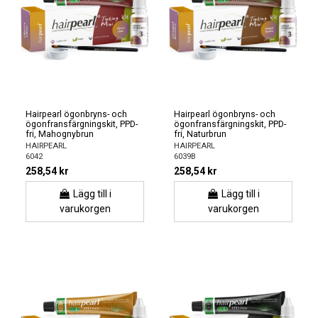
Hairpearl ögonbryns- och
Hairpearl ögonbryns- och
ögonfransfärgningskit, PPD-
ögonfransfärgningskit, PPD-
fri, Mahognybrun
fri, Naturbrun
HAIRPEARL
HAIRPEARL
6042
6039B
258,54 kr
258,54 kr
Lägg till i
Lägg till i
varukorgen
varukorgen