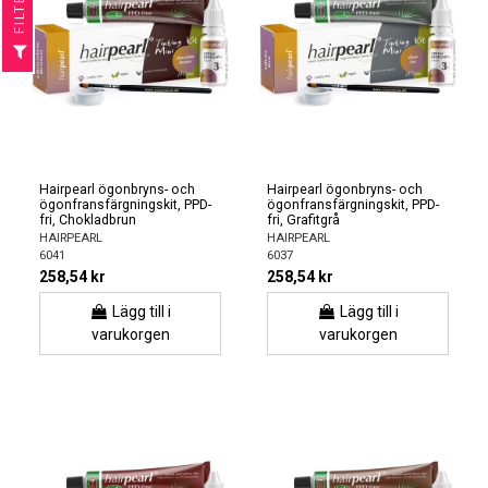
R
F
I
L
T
E
Hairpearl ögonbryns- och
Hairpearl ögonbryns- och
ögonfransfärgningskit, PPD-
ögonfransfärgningskit, PPD-
fri, Chokladbrun
fri, Grafitgrå
HAIRPEARL
HAIRPEARL
6041
6037
258,54 kr
258,54 kr
Lägg till i
Lägg till i
varukorgen
varukorgen