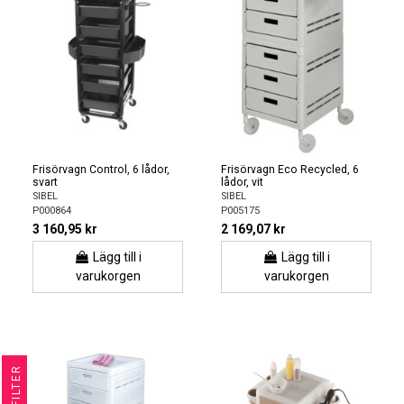
Frisörvagn Control, 6 lådor,
Frisörvagn Eco Recycled, 6
svart
lådor, vit
SIBEL
SIBEL
P000864
P005175
3 160,95 kr
2 169,07 kr
Lägg till i
Lägg till i
varukorgen
varukorgen
R