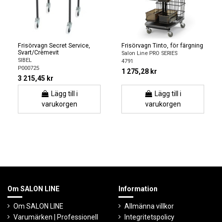
Frisörvagn Secret Service,
Frisörvagn Tinto, för färgning
Svart/Crèmevit
Salon Line PRO SERIES
SIBEL
4791
P000725
1 275,28 kr
3 215,45 kr
Lägg till i
Lägg till i
varukorgen
varukorgen
Om SALON LINE
Information
Om SALON LINE
Allmänna villkor
Varumärken | Professionell
Integritetspolicy