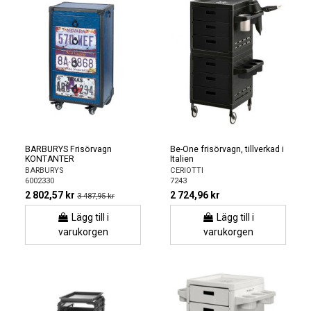
BARBURYS Frisörvagn
Be-One frisörvagn, tillverkad i
KONTANTER
Italien
BARBURYS
CERIOTTI
6002330
7243
2 802,57 kr
2 724,96 kr
3 487,95 kr
Lägg till i
Lägg till i
varukorgen
varukorgen