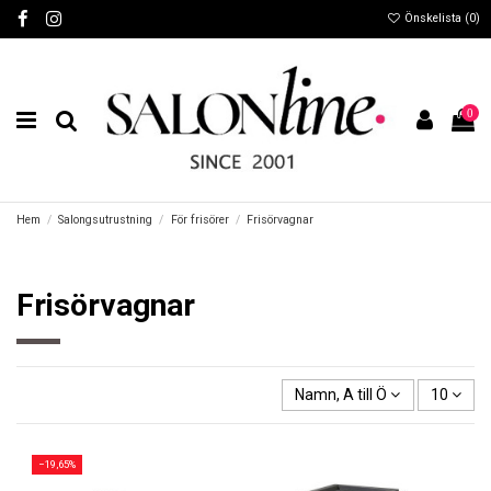
Önskelista (
0
)
0
Hem
Salongsutrustning
För frisörer
Frisörvagnar
Frisörvagnar
Namn, A till Ö
10
−19,65%