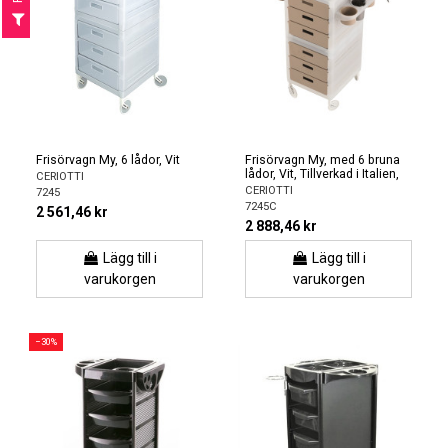
F
I
L
T
E
Frisörvagn My, 6 lådor, Vit
Frisörvagn My, med 6 bruna
lådor, Vit, Tillverkad i Italien,
CERIOTTI
CERIOTTI
7245
7245C
2 561,46 kr
2 888,46 kr
Lägg till i
Lägg till i
varukorgen
varukorgen
−30%