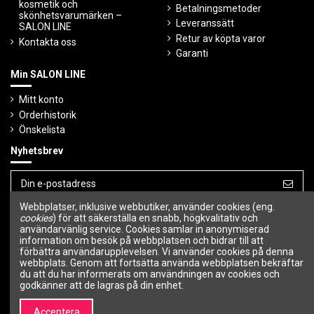
kosmetik och
Betalningsmetoder
skönhetsvarumärken –
Leveranssätt
SALON LINE
Retur av köpta varor
Kontakta oss
Garanti
Min SALON LINE
Mitt konto
Orderhistorik
Önskelista
Nyhetsbrev
Webbplatser, inklusive webbutiker, använder cookies (eng.
Du kan avbryta prenumerationen när som
helst.
cookies
) för att säkerställa en snabb, högkvalitativ och
användarvänlig service. Cookies samlar in anonymiserad
information om besök på webbplatsen och bidrar till att
Följ oss
förbättra användarupplevelsen. Vi använder cookies på denna
webbplats. Genom att fortsätta använda webbplatsen bekräftar
du att du har informerats om användningen av cookies och
godkänner att de lagras på din enhet.
Acceptera