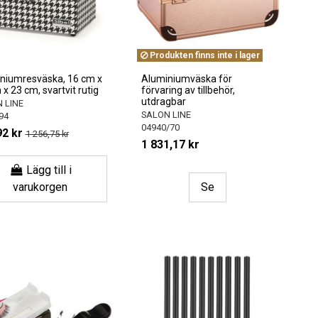
Produkten finns inte i lager
niumresväska, 16 cm x
Aluminiumväska för
x 23 cm, svartvit rutig
förvaring av tillbehör,
utdragbar
 LINE
SALON LINE
94
04940/70
92 kr
1 256,75 kr
1 831,17 kr
Lägg till i
varukorgen
Se