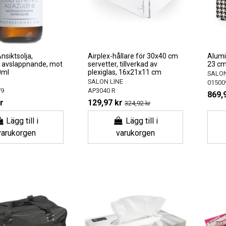
siktsolja,
Airplex-hållare för 30x40 cm
Alumi
 avslappnande, mot
servetter, tillverkad av
23 cm 
0ml
plexiglas, 16x21x11 cm
SALON
SALON LINE
01500
79
AP3040 R
869,
r
129,97 kr
324,92 kr
Lägg till i
Lägg till i
varukorgen
varukorgen