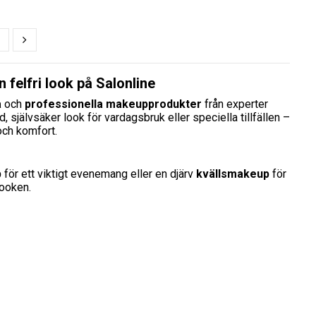
 felfri look på Salonline
a
och
professionella makeupprodukter
från experter
självsäker look för vardagsbruk eller speciella tillfällen –
och komfort.
p
för ett viktigt evenemang eller en djärv
kvällsmakeup
för
looken.