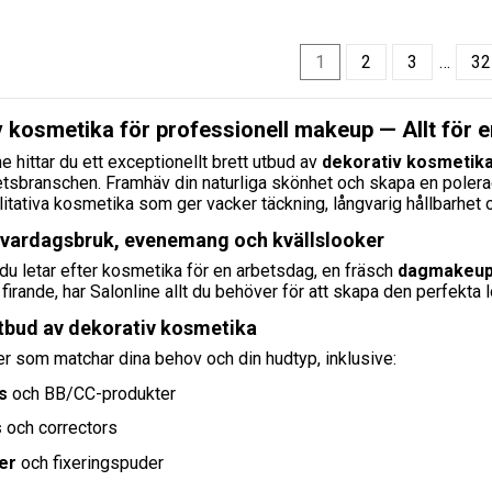
1
2
3
…
32
 kosmetika för professionell makeup — Allt för en
e hittar du ett exceptionellt brett utbud av
dekorativ kosmetik
sbranschen. Framhäv din naturliga skönhet och skapa en polerad, 
tativa kosmetika som ger vacker täckning, långvarig hållbarhet 
 vardagsbruk, evenemang och kvällslooker
u letar efter kosmetika för en arbetsdag, en fräsch
dagmakeu
t firande, har Salonline allt du behöver för att skapa den perfekta 
utbud av dekorativ kosmetika
er som matchar dina behov och din hudtyp, inklusive:
s
och BB/CC-produkter
s
och correctors
er
och fixeringspuder