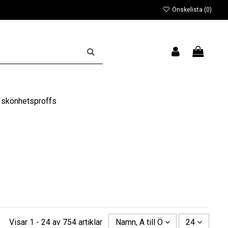
Önskelista (
0
)
 skönhetsproffs
Visar 1 - 24 av 754 artiklar
Namn, A till Ö
24