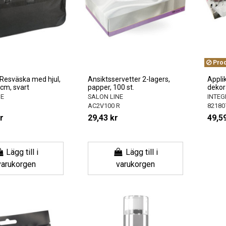
Produ
Resväska med hjul,
Ansiktsservetter 2-lagers,
Applik
cm, svart
papper, 100 st.
dekor
NE
SALON LINE
INTEG
AC2V100 R
82180
r
29,43 kr
49,59
Lägg till i
Lägg till i
varukorgen
varukorgen