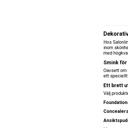
Dekorativ
Hos Salonlin
inom skönhet
med högkvali
Smink för
Oavsett om d
ett speciell
Ett brett 
Välj produkt
Foundation
Concealer
Ansiktspud