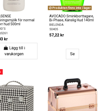
Produkten finns inte i lager
SENSE
AVOCADO Sminkborttagare,
ringsmjölk för normal
Bi-Phase, Känslig Hud 140ml
orr hud 500ml
BIELENDA
D'S
50405
QS261
57,22 kr
03 kr
Lägg till i
varukorgen
Se
%