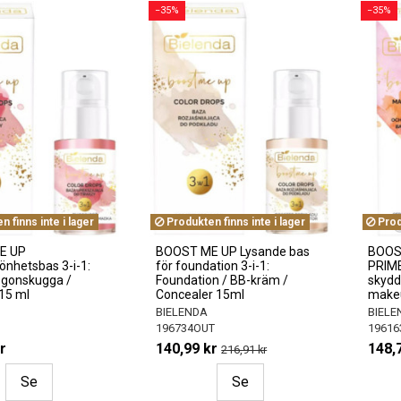
−35%
−35%
 finns inte i lager
Produkten finns inte i lager
Produ
E UP
BOOST ME UP Lysande bas
BOOS
önhetsbas 3-i-1:
för foundation 3-i-1:
PRIME
Ögonskugga /
Foundation / BB-kräm /
skydd
 15 ml
Concealer 15ml
makeu
BIELENDA
BIELE
196734OUT
19616
r
140,99 kr
148,
216,91 kr
Se
Se