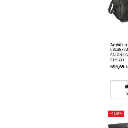
Ambition 
68x38x33
SALON LI
0150411
594,69 k
−12,08%