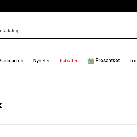
Presentset
Varumärken
Nyheter
Rabatter
För
k