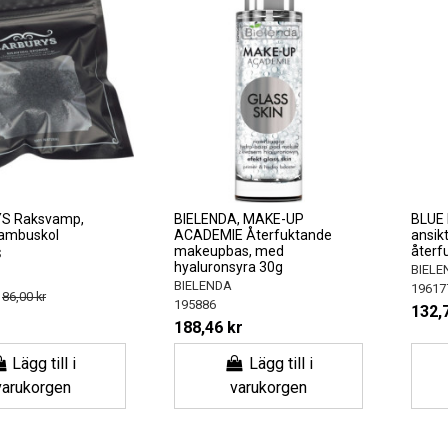
S Raksvamp,
BIELENDA, MAKE-UP
BLUE
ambuskol
ACADEMIE Återfuktande
ansik
makeupbas, med
återf
S
hyaluronsyra 30g
BIELE
BIELENDA
19617
86,00 kr
195886
132,
188,46 kr
Lägg till i
Lägg till i
varukorgen
varukorgen