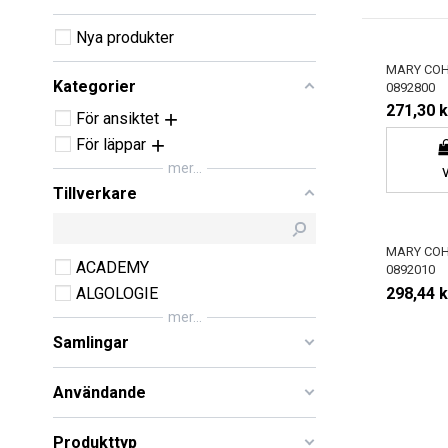
Nya produkter
MARY CO
Kategorier
0892800
271,30 k
För ansiktet
För läppar
mer...
Tillverkare
MARY CO
ACADEMY
0892010
298,44 k
ALGOLOGIE
mer...
Samlingar
Användande
Produkttyp