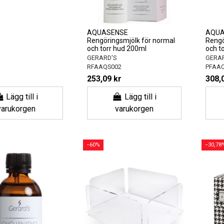
AQUASENSE
AQUA
Rengöringsmjölk för normal
Rengö
och torr hud 200ml
och t
GERARD'S
GERAR
RFAAQS002
PFAA
253,09 kr
308,
Lägg till i
Lägg till i
varukorgen
varukorgen
−60%
−30,78