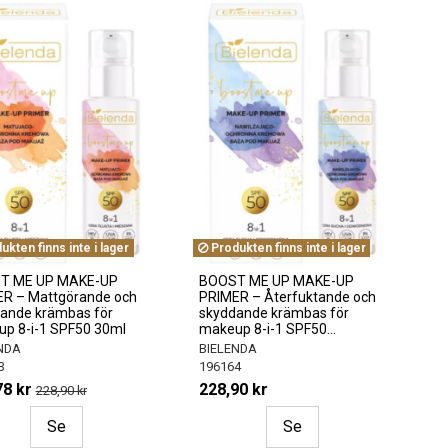
kten finns inte i lager
Produkten finns inte i lager
T ME UP MAKE-UP
BOOST ME UP MAKE-UP
R – Mattgörande och
PRIMER – Återfuktande och
ande krämbas för
skyddande krämbas för
p 8-i-1 SPF50 30ml
makeup 8-i-1 SPF50...
NDA
BIELENDA
3
196164
78 kr
228,90 kr
228,90 kr
Se
Se