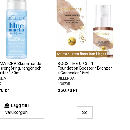
Produkten finns inte i lager
 MATCHA Skummande
BOOST ME UP 3-i-1
tsrengöring, rengör och
Foundation Booster / Bronzer
uktar 150ml
/ Concealer 15ml
NDA
BIELENDA
7
196735
76 kr
250,70 kr
Lägg till i
varukorgen
Se