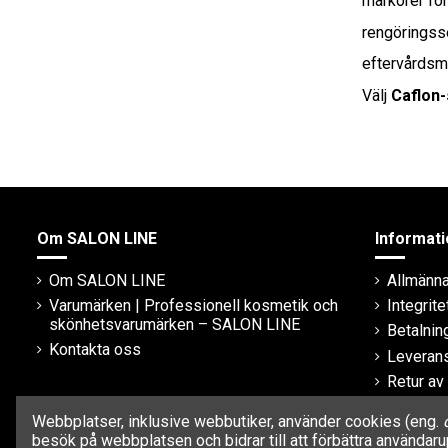
markörer fö
rengöringss
eftervårdsme
Välj
Caflon
Om SALON LINE
Informati
Om SALON LINE
Allmänna 
Varumärken | Professionell kosmetik och
Integrite
skönhetsvarumärken – SALON LINE
Betalni
Kontakta oss
Leveran
Retur av
Garanti
Webbplatser, inklusive webbutiker, använder cookies (eng.
besök på webbplatsen och bidrar till att förbättra använda