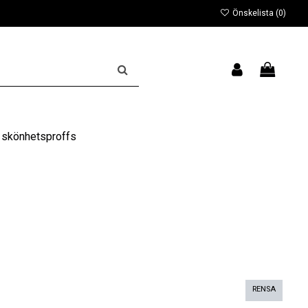
Önskelista (
0
)
 skönhetsproffs
RENSA