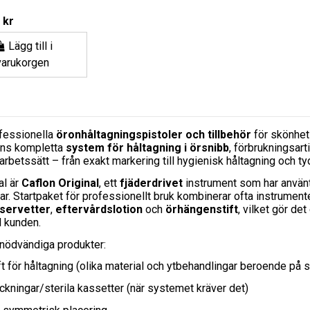
 kr
Lägg till i
varukorgen
fessionella
öronhåltagningspistoler och tillbehör
för skönhets
inns kompletta
system för håltagning i örsnibb
, förbrukningsar
rbetssätt – från exakt markering till hygienisk håltagning och ty
al är
Caflon Original
, ett
fjäderdrivet
instrument som har använts 
ar.
Startpaket för professionellt bruk kombinerar ofta instrument
servetter
,
eftervårdslotion
och
örhängenstift
, vilket gör de
l kunden.
 nödvändiga produkter:
t för håltagning (olika material och ytbehandlingar beroende på 
ackningar/sterila kassetter (när systemet kräver det)