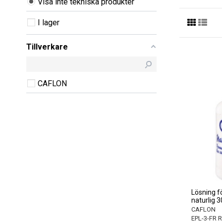
Visa inte tekniska produkter
I lager
Tillverkare
CAFLON
Lösning f
naturlig 3
CAFLON
EPL-3-FR R