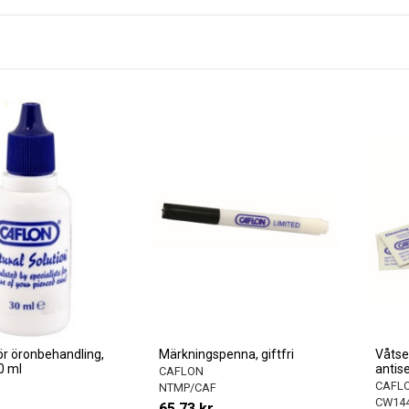
ör öronbehandling,
Märkningspenna, giftfri
Våtse
0 ml
antise
CAFLON
CAFL
NTMP/CAF
CW14
65,73 kr