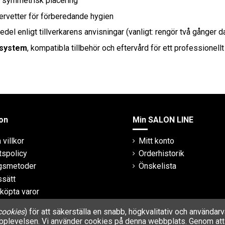
r symmetrisk placering
ervetter för förberedande hygien
del enligt tillverkarens anvisningar (vanligt: rengör två gånger dag
-system
, kompatibla tillbehör och eftervård för ett professionellt 
on
Min SALON LINE
villkor
Mitt konto
tspolicy
Orderhistorik
ngsmetoder
Önskelista
ssätt
 köpta varor
cookies
) för att säkerställa en snabb, högkvalitativ och använda
rupplevelsen. Vi använder cookies på denna webbplats. Genom att 