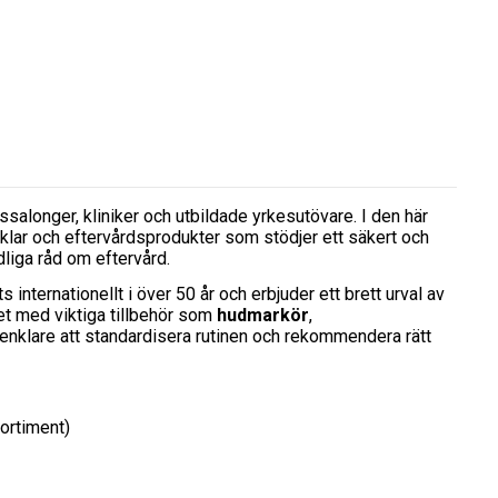
salonger, kliniker och utbildade yrkesutövare. I den här
tiklar och eftervårdsprodukter som stödjer ett säkert och
dliga råd om eftervård.
internationellt i över 50 år och erbjuder ett brett urval av
et med viktiga tillbehör som
hudmarkör
,
t enklare att standardisera rutinen och rekommendera rätt
sortiment)