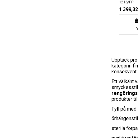
1216/FP
1 399,32
Upptäck pro
kategorin f
konsekvent a
Ett välkänt v
smyckesstil
rengörings
produkter til
Fyll på med
örhängenstif
sterila förp