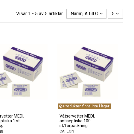
Visar 1 - 5 av 5 artiklar
Namn, A till Ö
5
Produkten finns inte i lager
rvetter MEDI,
Våtservetter MEDI,
ptiska 1 st.
antiseptiska 100
st/förpackning.
ON
CAFLON
4R