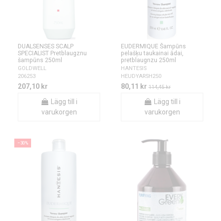
DUALSENSES SCALP
EUDERMIQUE Šampūns
SPECIALIST Pretblaugznu
pelašķu taukainai ādai,
šampūns 250ml
pretblaugnzu 250ml
GOLDWELL
HANTESIS
206253
HEUDYARSH250
207,10 kr
80,11 kr
114,45 kr
Lägg till i
Lägg till i
varukorgen
varukorgen
−30%