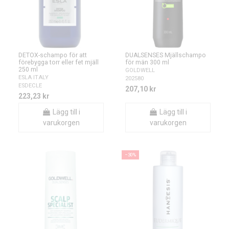
DETOX-schampo för att
DUALSENSES Mjällschampo
förebygga torr eller fet mjäll
för män 300 ml
250 ml
GOLDWELL
ESLA ITALY
202580
ESDECLE
207,10 kr
223,23 kr
Lägg till i
Lägg till i
varukorgen
varukorgen
−30%