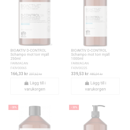
BIOAKTIV D-CONTROL
BIOAKTIV D-CONTROL
Schampo mot torr mjäll
Schampo mot torr mjäll
250ml
1000ml
FARMAGAN
FARMAGAN
F43V00065
F43V00225
166,33 kr
339,53 kr
237,62 kr
485,04 kr
Lägg till i
Lägg till i
varukorgen
varukorgen
−30%
−30%