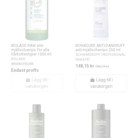
BIOLAGE RAW anti-
BONACURE ANTI-DANDRUFF
mjällschampo för alla
anti-mjällschampo 250 ml
hårbottentyper 1000 ml
SCHWARZKOPF PROFESSIONAL
BIOLAGE
NHK4797
884486390288
148,15 kr
185,19 kr
Endast proffs
Lägg till i
Lägg till i
varukorgen
varukorgen