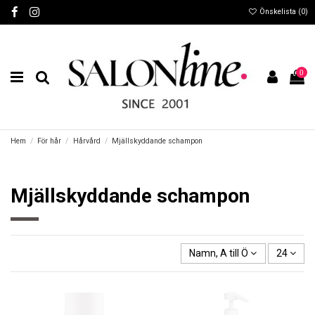
Önskelista (
0
)
0
Hem
För hår
Hårvård
Mjällskyddande schampon
Mjällskyddande schampon
Namn, A till Ö
24