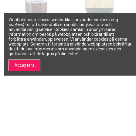
Webbplatser, inklusive webbutiker, använder cookies (eng.
EVERYGREEN PURYFING
HANTESIS 3ACTION GREEN
cookies
) för att säkerställa en snabb, högkvalitativ och
Schampo mot mjäll,
Hårschampo NR2 med
rengörande 1000ml
hampafröolja, medicinskt
användarvänlig service. Cookies samlar in anonymiserad
250ml
information om besök på webbplatsen och bidrar till att
EVERYGREEN
HANTESIS
förbättra användarupplevelsen. Vi använder cookies på denna
24002561
H3AG APS 2 250
webbplats. Genom att fortsätta använda webbplatsen bekräftar
233,26 kr
du att du har informerats om användningen av cookies och
129,71 kr
185,30 kr
godkänner att de lagras på din enhet.
Lägg till i
Lägg till i
varukorgen
varukorgen
Acceptera