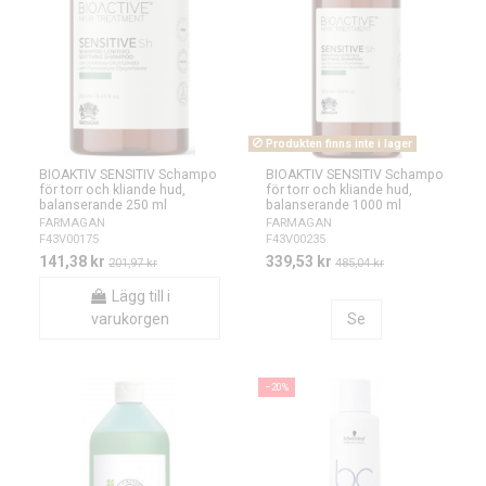
Produkten finns inte i lager
BIOAKTIV SENSITIV Schampo
BIOAKTIV SENSITIV Schampo
för torr och kliande hud,
för torr och kliande hud,
balanserande 250 ml
balanserande 1000 ml
FARMAGAN
FARMAGAN
F43V00175
F43V00235
141,38 kr
339,53 kr
201,97 kr
485,04 kr
Lägg till i
varukorgen
Se
−20%