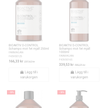
BIOAKTIV D-CONTROL
BIOAKTIV D-CONTROL
Schampo mot fet mjäll 250ml
Schampo mot fet mjäll
1000ml
FARMAGAN
FARMAGAN
F43V00125
F43V00165
166,33 kr
237,62 kr
339,53 kr
485,04 kr
Lägg till i
Lägg till i
varukorgen
varukorgen
−30%
−30%