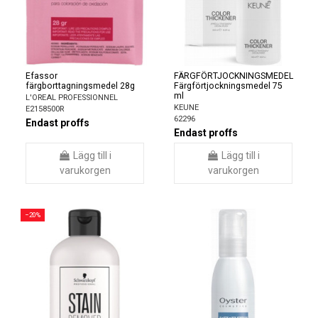
Efassor
FÄRGFÖRTJOCKNINGSMEDEL
färgborttagningsmedel 28g
Färgförtjockningsmedel 75
ml
L'OREAL PROFESSIONNEL
KEUNE
E2158500R
62296
Endast proffs
Endast proffs
Lägg till i
Lägg till i
varukorgen
varukorgen
−20%