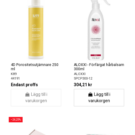
4D Porositetsutjämnare 250
ALOXXI - Förfärgat hårbalsam
ml
300ml
K89
ALOXXI
44191
SPCP300-12
Endast proffs
304,21 kr
Lägg till i
Lägg till i
varukorgen
varukorgen
−24,25%