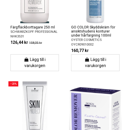
Färgfläckborttagare 250 ml
GO COLOR Skyddskräm för
ansiktshudens konturer
SCHWARZKOPF PROFESSIONAL
under hårfärgning 100ml
NHK3531
OYSTER COSMETICS
126,44 kr
158,05 kr
OYCR09010002
160,77 kr
Lägg till i
Lägg till i
varukorgen
varukorgen
−20%