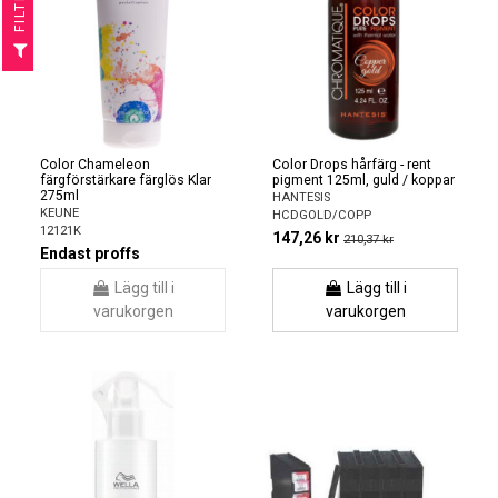
R
F
I
L
T
E
Color Chameleon
Color Drops hårfärg - rent
färgförstärkare färglös Klar
pigment 125ml, guld / koppar
275ml
HANTESIS
KEUNE
HCDGOLD/COPP
12121K
147,26 kr
210,37 kr
Endast proffs
Lägg till i
Lägg till i
varukorgen
varukorgen