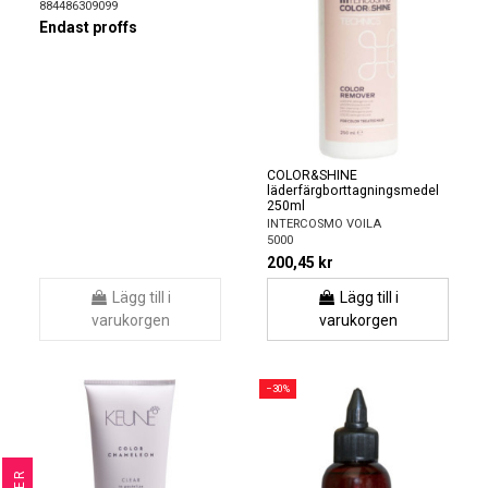
884486309099
Endast proffs
COLOR&SHINE
läderfärgborttagningsmedel
250ml
INTERCOSMO VOILA
5000
200,45 kr
Lägg till i
Lägg till i
varukorgen
varukorgen
−30%