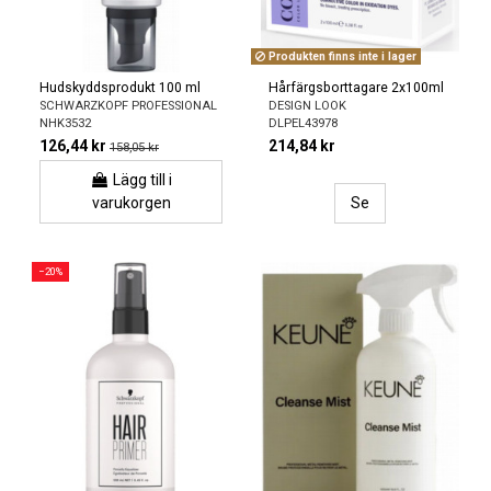
Produkten finns inte i lager
Hudskyddsprodukt 100 ml
Hårfärgsborttagare 2x100ml
SCHWARZKOPF PROFESSIONAL
DESIGN LOOK
NHK3532
DLPEL43978
126,44 kr
214,84 kr
158,05 kr
Lägg till i
varukorgen
Se
−20%