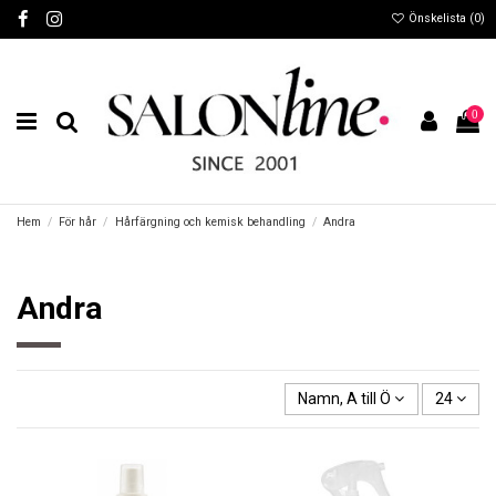
Önskelista (
0
)
0
Hem
För hår
Hårfärgning och kemisk behandling
Andra
Andra
Namn, A till Ö
24