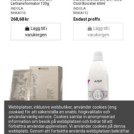
Lertransformator 120g
Cool Booster 60ml
INDOLA
INDOLA
NHKA110
NHKA112
268,68 kr
Endast proffs
Lägg till i
Lägg till i
varukorgen
varukorgen
Webbplatser, inklusive webbutiker, använder cookies (eng.
cookies
) för att säkerställa en snabb, högkvalitativ och
användarvänlig service. Cookies samlar in anonymiserad
information om besök på webbplatsen och bidrar till att
Indola Blonde EXPERT Ultra
KONVERTER Permanent
förbättra användarupplevelsen. Vi använder cookies på denna
Lift booster 10g
färgkonverterare till toning,
webbplats. Genom att fortsätta använda webbplatsen bekräftar
mild hårfärg 250ml