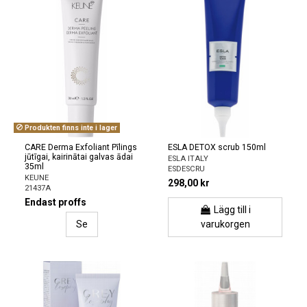
Produkten finns inte i lager
CARE Derma Exfoliant Pīlings
ESLA DETOX scrub 150ml
jūtīgai, kairinātai galvas ādai
ESLA ITALY
35ml
ESDESCRU
KEUNE
298,00 kr
21437A
Endast proffs
Lägg till i
Se
varukorgen