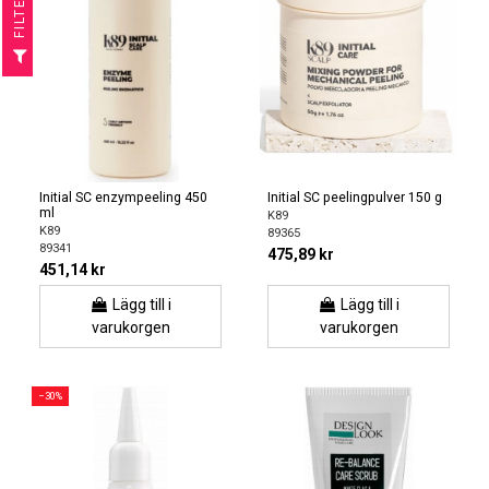
R
F
I
L
T
E
Initial SC enzympeeling 450
Initial SC peelingpulver 150 g
ml
K89
K89
89365
89341
475,89 kr
451,14 kr
Lägg till i
Lägg till i
varukorgen
varukorgen
−30%