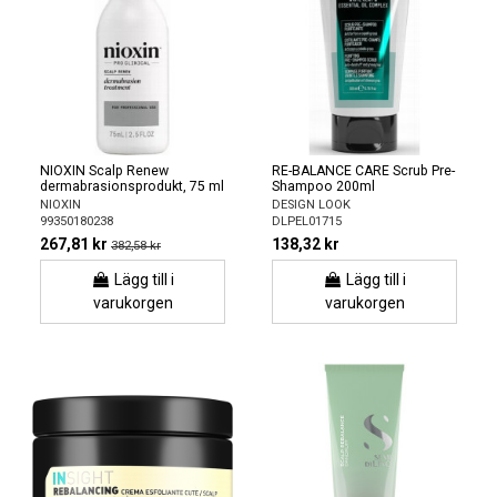
NIOXIN Scalp Renew
RE-BALANCE CARE Scrub Pre-
dermabrasionsprodukt, 75 ml
Shampoo 200ml
NIOXIN
DESIGN LOOK
99350180238
DLPEL01715
267,81 kr
138,32 kr
382,58 kr
Lägg till i
Lägg till i
varukorgen
varukorgen