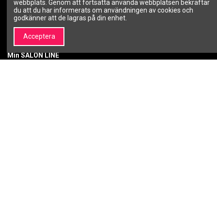
webbplats. Genom att fortsätta använda webbplatsen bekräftar
kosmetik och
Betalningsmetoder
du att du har informerats om användningen av cookies och
skönhetsvarumärken –
godkänner att de lagras på din enhet.
Leveranssätt
SALON LINE
Retur av köpta varor
Kontakta oss
Acceptera
Garanti
Min SALON LINE
Mitt konto
Orderhistorik
Önskelista
Nyhetsbrev
Du kan avbryta prenumerationen när som
helst.
Följ oss