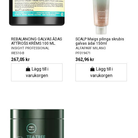
REBALANCING GALVAS ĀDAS
SCALP Maigs pilinga skrubis
ATTĪROŠS KRĒMS 100 ML.
galvas ādai 150ml
INSIGHT PROFESSIONAL
ALFAPARF MILANO
IRE510-B
PF019471
267,05 kr
362,96 kr
Lägg till i
Lägg till i
varukorgen
varukorgen