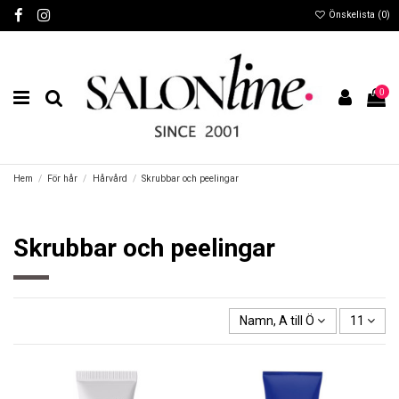
Önskelista (
0
)
0
Hem
För hår
Hårvård
Skrubbar och peelingar
Skrubbar och peelingar
Namn, A till Ö
11