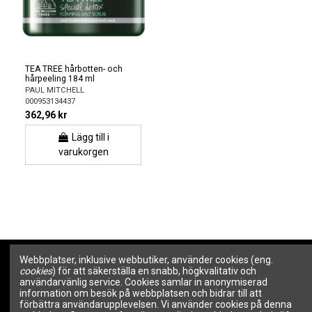
TEA TREE hårbotten- och
hårpeeling 184 ml
PAUL MITCHELL
000953134437
362,96 kr
Lägg till i
varukorgen
Webbplatser, inklusive webbutiker, använder cookies (eng.
Om SALON LINE
Information
cookies
) för att säkerställa en snabb, högkvalitativ och
användarvänlig service. Cookies samlar in anonymiserad
information om besök på webbplatsen och bidrar till att
Om SALON LINE
Allmänna villkor
förbättra användarupplevelsen. Vi använder cookies på denna
Varumärken | Professionell
Integritetspolicy