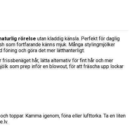
naturlig rörelse
utan kladdig känsla. Perfekt för daglig
inish som fortfarande känns mjuk. Många stylingmjölker
id föning och göra det mer lätthanterligt.
 frissbenäget hår, lätta alternativ för fint hår och mer
ölk som prep inför en blowout, för att fräscha upp lockar
r och toppar. Kamma igenom, föna eller lufttorka. Ta en liten
.lv.