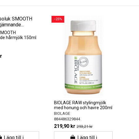
−25%
 SMOOTH
de hårmjölk 150ml
r
BIOLAGE RAW stylingmjölk
med honung och havre 200ml
BIOLAGE
884486329844
219,90 kr
293,21 kr
Lägg till i
Lägg till i