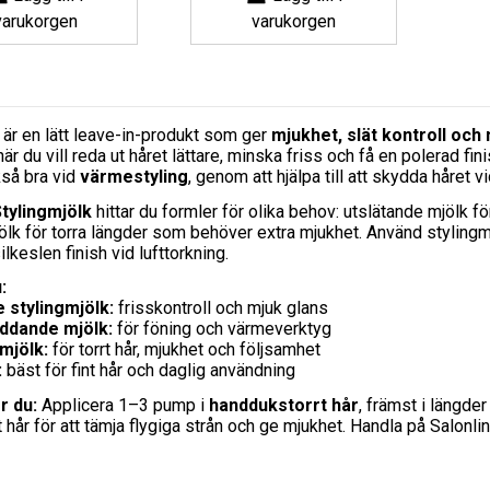
varukorgen
varukorgen
 är en lätt leave-in-produkt som ger
mjukhet, slät kontroll och 
är du vill reda ut håret lättare, minska friss och få en polerad f
kså bra vid
värmestyling
, genom att hjälpa till att skydda håret v
tylingmjölk
hittar du formler för olika behov: utslätande mjölk för
lk för torra längder som behöver extra mjukhet. Använd stylingmj
ilkeslen finish vid lufttorkning.
:
 stylingmjölk:
frisskontroll och mjuk glans
ddande mjölk:
för föning och värmeverktyg
mjölk:
för torrt hår, mjukhet och följsamhet
:
bäst för fint hår och daglig användning
r du:
Applicera 1–3 pump i
handdukstorrt hår
, främst i längde
 hår för att tämja flygiga strån och ge mjukhet. Handla på Salonline