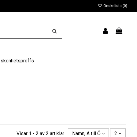
Önskelista (
0
)
 skönhetsproffs
Visar 1 - 2 av 2 artiklar
Namn, A till Ö
2