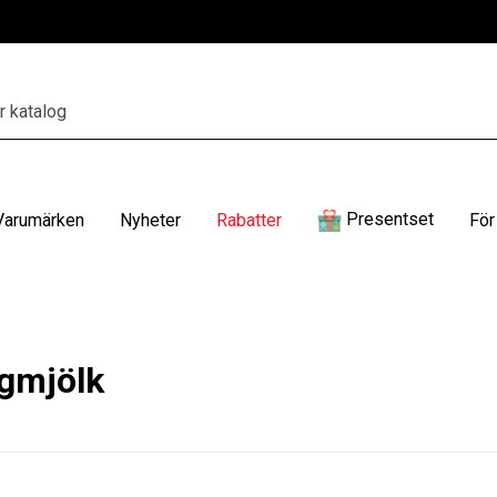
Presentset
Varumärken
Nyheter
Rabatter
För
ngmjölk