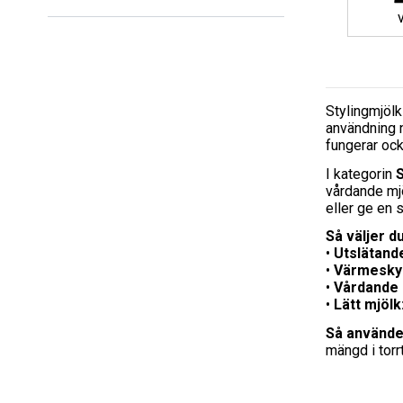
Stylingmjölk
användning n
fungerar oc
I kategorin
S
vårdande mjö
eller ge en s
Så väljer du
•
Utslätande
•
Värmesky
•
Vårdande 
•
Lätt mjölk
Så använde
mängd i torrt