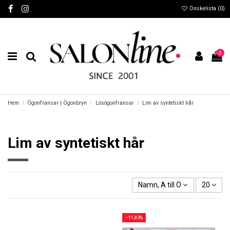
Önskelista (
0
)
0
Hem
Ögonfransar | Ögonbryn
Lösögonfransar
Lim av syntetiskt hår
Lim av syntetiskt hår
Namn, A till Ö
20
−11,83%