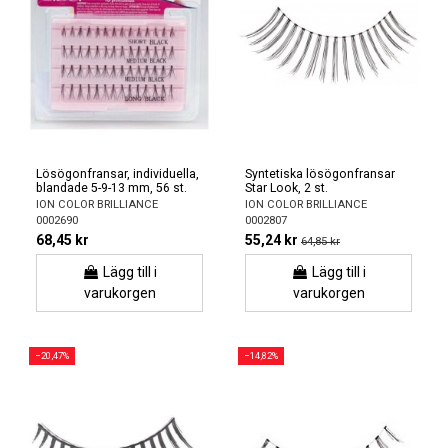
Lösögonfransar, individuella,
Syntetiska lösögonfransar
blandade 5-9-13 mm, 56 st.
Star Look, 2 st.
ION COLOR BRILLIANCE
ION COLOR BRILLIANCE
0002690
0002807
68,45 kr
55,24 kr
64,85 kr
Lägg till i
Lägg till i
varukorgen
varukorgen
−20,47%
−14,82%