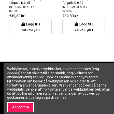
färgade D-0.15
färgade D-0.20
INTEGRAL BEAUTY
INTEGRAL BEAUTY
821885
821886
239,80 kr
239,80 kr
Lägg till i
Lägg till i
varukorgen
varukorgen
Webbplatser, inklusive webbutiker, använder cookies (eng.
Om SALON LINE
Information
cookies
) för att säkerställa en snabb, högkvalitativ och
användarvänlig service. Cookies samlar in anonymiserad
information om besök på webbplatsen och bidrar till att
Om SALON LINE
Allmänna villkor
förbättra användarupplevelsen. Vi använder cookies på denna
Varumärken | Professionell
Integritetspolicy
webbplats. Genom att fortsätta använda webbplatsen bekräftar
kosmetik och
Betalningsmetoder
du att du har informerats om användningen av cookies och
skönhetsvarumärken –
godkänner att de lagras på din enhet.
Leveranssätt
SALON LINE
Retur av köpta varor
Kontakta oss
Acceptera
Garanti