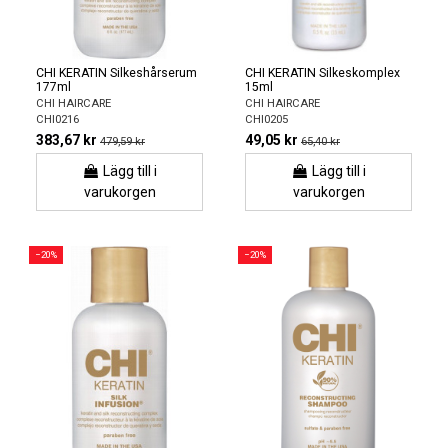
CHI KERATIN Silkeshårserum
CHI KERATIN Silkeskomplex
177ml
15ml
CHI HAIRCARE
CHI HAIRCARE
CHI0216
CHI0205
383,67 kr
49,05 kr
479,59 kr
65,40 kr
Lägg till i
Lägg till i
varukorgen
varukorgen
−20%
−20%