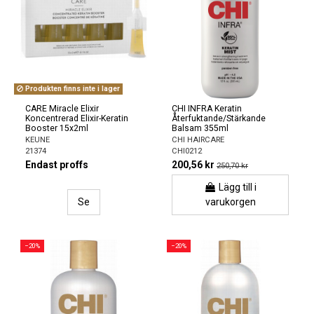
Produkten finns inte i lager
CARE Miracle Elixir
CHI INFRA Keratin
Koncentrerad Elixir-Keratin
Återfuktande/Stärkande
Booster 15x2ml
Balsam 355ml
KEUNE
CHI HAIRCARE
21374
CHI0212
Endast proffs
200,56 kr
250,70 kr
Lägg till i
Se
varukorgen
−20%
−20%