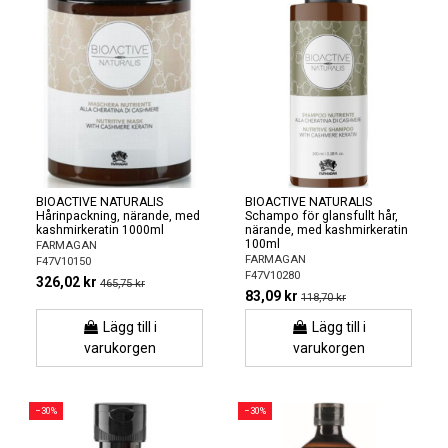
BIOACTIVE NATURALIS
BIOACTIVE NATURALIS
Hårinpackning, närande, med
Schampo för glansfullt hår,
kashmirkeratin 1000ml
närande, med kashmirkeratin
100ml
FARMAGAN
FARMAGAN
F47V10150
F47V10280
326,02 kr
465,75 kr
83,09 kr
118,70 kr
Lägg till i
Lägg till i
varukorgen
varukorgen
−30%
−30%