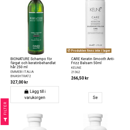
Produkten finns inte i lager
BIONATURE Schampo för
CARE Keratin Smooth Anti-
färgat och keratinbehandlat
Frizz Balsam 50ml
hår 250 ml
KEUNE
EMMEBI ITALIA
21362
BNASHTRAT2
266,50 kr
327,00 kr
Lägg till i
varukorgen
Se
R
F
I
L
T
E