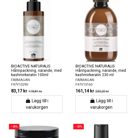
BIOACTIVE NATURALIS
BIOACTIVE NATURALIS
Hårinpackning, närande, med
Hårinpackning, närande, med
kashmirkeratin 100ml
kashmirkeratin 230 ml
FARMAGAN
FARMAGAN
F47V10290
F47V10160
83,17 kr
161,14 kr
118,81 kr
230,20 kr
Lägg till i
Lägg till i
varukorgen
varukorgen
−30%
−30%