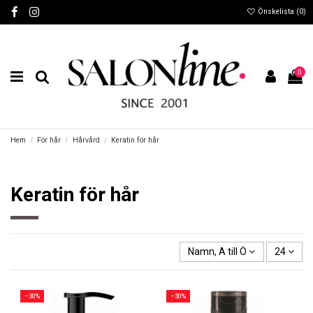
Önskelista (
0
)
0
Hem
För hår
Hårvård
Keratin för hår
Keratin för hår
Namn, A till Ö
24
−30%
−30%