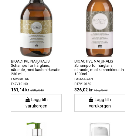
BIOACTIVE NATURALIS
BIOACTIVE NATURALIS
Schampo för hårglans,
Schampo för hårglans,
närande, med kashmirkeratin
närande, med kashmirkeratin
230 ml
1000ml
FARMAGAN
FARMAGAN
F47V10140
F47V10130
161,14 kr
326,02 kr
230,20 kr
465,75 kr
Lägg till i
Lägg till i
varukorgen
varukorgen