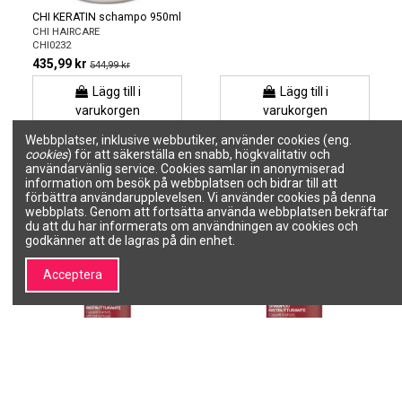
CHI KERATIN schampo 950ml
CHI HAIRCARE
CHI0232
435,99 kr
544,99 kr
Lägg till i
Lägg till i
varukorgen
varukorgen
Webbplatser, inklusive webbutiker, använder cookies (eng.
cookies
) för att säkerställa en snabb, högkvalitativ och
användarvänlig service. Cookies samlar in anonymiserad
information om besök på webbplatsen och bidrar till att
förbättra användarupplevelsen. Vi använder cookies på denna
webbplats. Genom att fortsätta använda webbplatsen bekräftar
du att du har informerats om användningen av cookies och
godkänner att de lagras på din enhet.
Acceptera
CUTINOL PLUS KERATIN
CUTINOL PLUS KERATIN
Maskspray 150ml
Omstrukturerande schampo