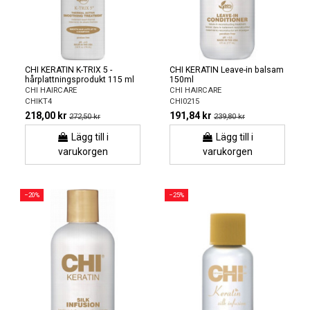
CHI KERATIN K-TRIX 5 -
CHI KERATIN Leave-in balsam
hårplattningsprodukt 115 ml
150ml
CHI HAIRCARE
CHI HAIRCARE
CHIKT4
CHI0215
218,00 kr
191,84 kr
272,50 kr
239,80 kr
Lägg till i
Lägg till i
varukorgen
varukorgen
−20%
−25%