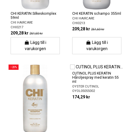
CHI KERATIN Silkeskomplex
CHI KERATIN schampo 355ml
59ml
CHI HAIRCARE
CHI HAIRCARE
CHI0213
CHI0217
209,28 kr
261,60 kr
209,28 kr
261,60 kr
Lägg till i
Lägg till i
varukorgen
varukorgen
−20%
CUTINOL PLUS KERATIN
Håroljespray med keratin 55
ml
OYSTER CUTINOL
OYOL05055002
174,29 kr