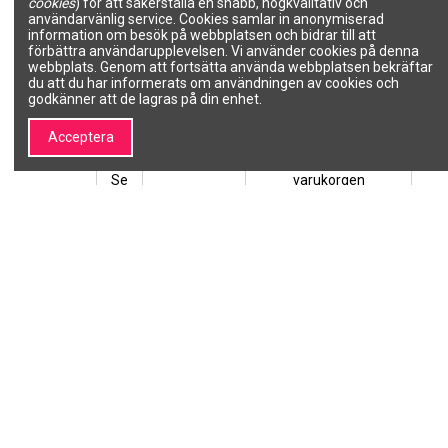
cookies
) för att säkerställa en snabb, högkvalitativ och
användarvänlig service. Cookies samlar in anonymiserad
Produkten finns inte i lager
information om besök på webbplatsen och bidrar till att
förbättra användarupplevelsen. Vi använder cookies på denna
Diffusor för Edition Pro
Diffusor för Ultron Borrum
webbplats. Genom att fortsätta använda webbplatsen bekräftar
hårtork
hårtork
du att du har informerats om användningen av cookies och
SALON LINE
SALON LINE
godkänner att de lagras på din enhet.
0210-7200
P005518
179,30 kr
139,30 kr
Acceptera
Lägg till i
Se
varukorgen
1
2
3
…
12
Om SALON LINE
Information
Om SALON LINE
Allmänna villkor
Varumärken | Professionell
Integritetspolicy