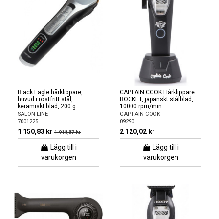
Black Eagle hårklippare,
CAPTAIN COOK Hårklippare
huvud i rostfritt stål,
ROCKET, japanskt stålblad,
keramiskt blad, 200 g
10000 rpm/min
SALON LINE
CAPTAIN COOK
7001225
09290
1 150,83 kr
2 120,02 kr
1 918,37 kr
Lägg till i
Lägg till i
varukorgen
varukorgen