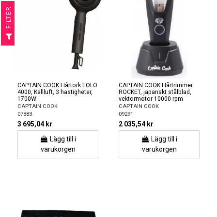
R
F
I
L
T
E
CAPTAIN COOK Hårtork EOLO
CAPTAIN COOK Hårtrimmer
4000, Kallluft, 3 hastigheter,
ROCKET, japanskt stålblad,
1700W
vektormotor 10000 rpm
CAPTAIN COOK
CAPTAIN COOK
07883
09291
3 695,04 kr
2 035,54 kr
Lägg till i
Lägg till i
varukorgen
varukorgen