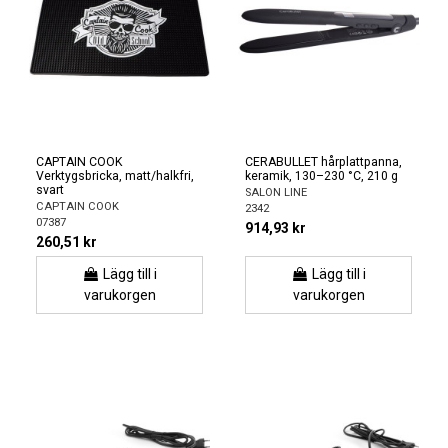
CAPTAIN COOK
CERABULLET hårplattpanna,
Verktygsbricka, matt/halkfri,
keramik, 130–230 °C, 210 g
svart
SALON LINE
CAPTAIN COOK
2342
07387
914,93 kr
260,51 kr
Lägg till i
Lägg till i
varukorgen
varukorgen