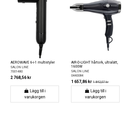
AEROWAVE 6-i-1 multistyler
AIR-D-LIGHT hårtork, ultralätt,
1600W
SALON LINE
SALON LINE
7001480
0440084
2 768,56 kr
1 657,86 kr
1 842,07 kr
Lägg till i
Lägg till i
varukorgen
varukorgen