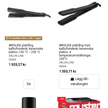
Produkten finns inte i lager
AIRGLIDE plattång,
AIRGLIDE plattång med
kallluftsteknik, keramiska
kallluftsteknik, keramiska
plattor, 150 °C – 230 °C
plattor, 4
temperaturinställningar,
SALON LINE
220°C
09359
SALON LINE
1 929,27 kr
09264
1 350,71 kr
Lägg till i
Se
varukorgen
−30%