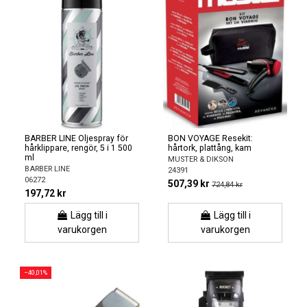
BARBER LINE Oljespray för
BON VOYAGE Resekit:
hårklippare, rengör, 5 i 1 500
hårtork, plattång, kam
ml
MUSTER & DIKSON
BARBER LINE
24391
06272
507,39 kr
724,84 kr
197,72 kr
Lägg till i
Lägg till i
varukorgen
varukorgen
−40,01%