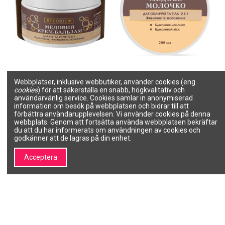
BEEORIUM honungskräm-
BEEORIUM honungsmjölk för
Webbplatser, inklusive webbutiker, använder cookies (eng.
balsam för fötter 2-i-1, Honey
ansikte och kropp 2-i-1,
cookies
) för att säkerställa en snabb, högkvalitativ och
SPA kroppsinpackning, 80ml
honungssmör för massage,
200ml
användarvänlig service. Cookies samlar in anonymiserad
ACME BEEORIUM
information om besök på webbplatsen och bidrar till att
ACME BEEORIUM
4823115503985
förbättra användarupplevelsen. Vi använder cookies på denna
4823115503954
138,48 kr
184,64 kr
webbplats. Genom att fortsätta använda webbplatsen bekräftar
138,48 kr
184,64 kr
du att du har informerats om användningen av cookies och
godkänner att de lagras på din enhet.
Lägg till i
Lägg till i
varukorgen
varukorgen
Acceptera