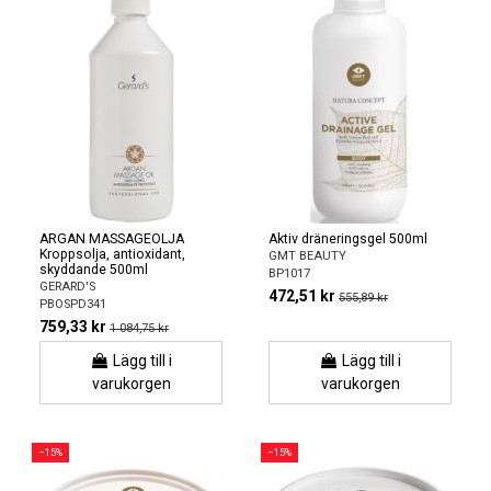
ARGAN MASSAGEOLJA
Aktiv dräneringsgel 500ml
Kroppsolja, antioxidant,
GMT BEAUTY
skyddande 500ml
BP1017
GERARD'S
472,51 kr
555,89 kr
PBOSPD341
759,33 kr
1 084,75 kr
Lägg till i
Lägg till i
varukorgen
varukorgen
−15%
−15%