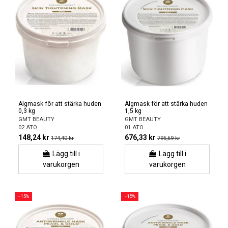
Algmask för att stärka huden
Algmask för att stärka huden
0,3 kg
1,5 kg
GMT BEAUTY
GMT BEAUTY
02.ATO.
01.ATO.
148,24 kr
676,33 kr
174,40 kr
795,69 kr
Lägg till i
Lägg till i
varukorgen
varukorgen
−15%
−15%