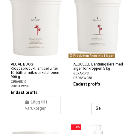
Produkten finns inte i lager
ALGAE BOOST
ALGCELLE Bantningslera med
Kroppsprodukt, anticelluliter,
alger för kroppen 5 kg
förbättrar mikrocirkulationen
GERARD'S
900 g
PBOSEW288
GERARD'S
Endast proffs
PBOSEW289
Endast proffs
Lägg till i
varukorgen
Se
−30%