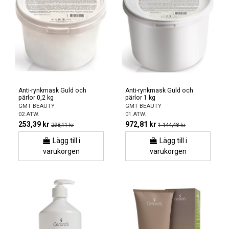
Anti-rynkmask Guld och
Anti-rynkmask Guld och
pärlor 0,2 kg
pärlor 1 kg
GMT BEAUTY
GMT BEAUTY
02.ATW.
01.ATW.
253,39 kr
972,81 kr
298,11 kr
1 144,48 kr
Lägg till i
Lägg till i
varukorgen
varukorgen