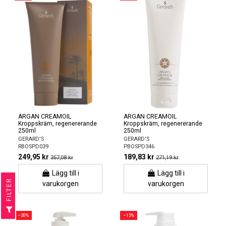
ARGAN CREAMOIL
ARGAN CREAMOIL
Kroppskräm, regenererande
Kroppskräm, regenererande
250ml
250ml
GERARD'S
GERARD'S
RBOSPD039
PBOSPD346
249,95 kr
189,83 kr
357,08 kr
271,19 kr
Lägg till i
Lägg till i
R
varukorgen
varukorgen
F
I
L
T
E
−30%
−15%