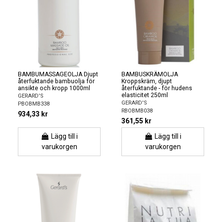
BAMBUMASSAGEOLJA Djupt
BAMBUSKRÄMOLJA
återfuktande bambuolja för
Kroppskräm, djupt
ansikte och kropp 1000ml
återfuktande - för hudens
elasticitet 250ml
GERARD'S
GERARD'S
PBOBMB338
RBOBMB038
934,33 kr
361,55 kr
Lägg till i
Lägg till i
varukorgen
varukorgen