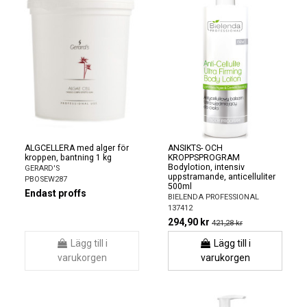
ALGCELLERA med alger för
ANSIKTS- OCH
kroppen, bantning 1 kg
KROPPSPROGRAM
Bodylotion, intensiv
GERARD'S
uppstramande, anticelluliter
PBOSEW287
500ml
Endast proffs
BIELENDA PROFESSIONAL
137412
294,90 kr
421,28 kr
Lägg till i
Lägg till i
varukorgen
varukorgen