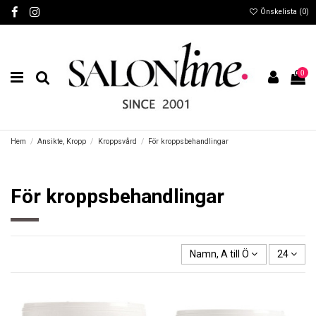
Önskelista (
0
)
0
Hem
Ansikte, Kropp
Kroppsvård
För kroppsbehandlingar
För kroppsbehandlingar
Namn, A till Ö
24