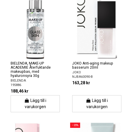
BIELENDA, MAKE-UP
JOKO Anti-aging makeup
ACADEMIE Återfuktande
basserum 20ml
makeupbas, med
JOKO
hyaluronsyra 30g
NJBA60090-B
BIELENDA
163,28 kr
195886
188,46 kr
Lägg till i
Lägg till i
varukorgen
varukorgen
−35%