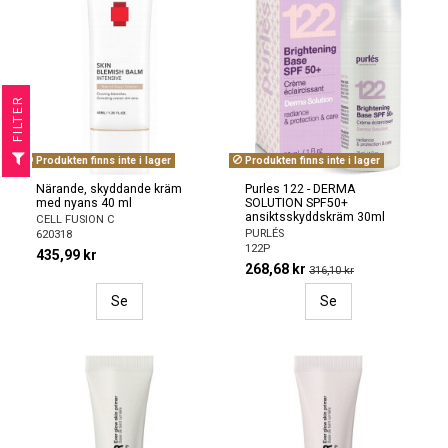
R
F
I
L
T
E
Produkten finns inte i lager
Produkten finns inte i lager
Närande, skyddande kräm
Purles 122 - DERMA
med nyans 40 ml
SOLUTION SPF50+
ansiktsskyddskräm 30ml
CELL FUSION C
PURLÉS
620318
122P
435,99 kr
268,68 kr
316,10 kr
Se
Se