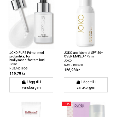
JOKO PURE Primer med
JOKO ansiktsmist SPF 50+
probiotika, för
OVER MAKEUP 75 ml
hudlysande/fastare hud
JOKO
JOKO
NJMG10160-B
NJBA60180-B
126,98 kr
119,79 kr
Lägg till i
Lägg till i
varukorgen
varukorgen
−15%