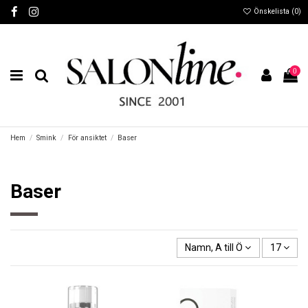
Önskelista (
0
)
0
Hem
Smink
För ansiktet
Baser
Baser
Namn, A till Ö
17