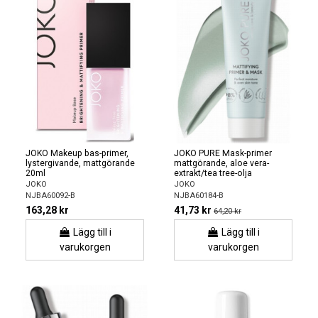
JOKO Makeup bas-primer,
JOKO PURE Mask-primer
lystergivande, mattgörande
mattgörande, aloe vera-
20ml
extrakt/tea tree-olja
JOKO
JOKO
NJBA60092-B
NJBA60184-B
163,28 kr
41,73 kr
64,20 kr
Lägg till i
Lägg till i
varukorgen
varukorgen