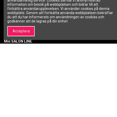
användarvänlig service. Cookies samlar in anonymiserad
information om besök på webbplatsen och bidrar till att
Om SALON LINE
Allmänna villkor
förbättra användarupplevelsen. Vi använder cookies på denna
Varumärken | Professionell
Integritetspolicy
webbplats. Genom att fortsätta använda webbplatsen bekräftar
kosmetik och
Betalningsmetoder
du att du har informerats om användningen av cookies och
skönhetsvarumärken –
godkänner att de lagras på din enhet.
Leveranssätt
SALON LINE
Retur av köpta varor
Kontakta oss
Acceptera
Garanti
Min SALON LINE
Mitt konto
Orderhistorik
Önskelista
Nyhetsbrev
Du kan avbryta prenumerationen när som
helst.
Följ oss