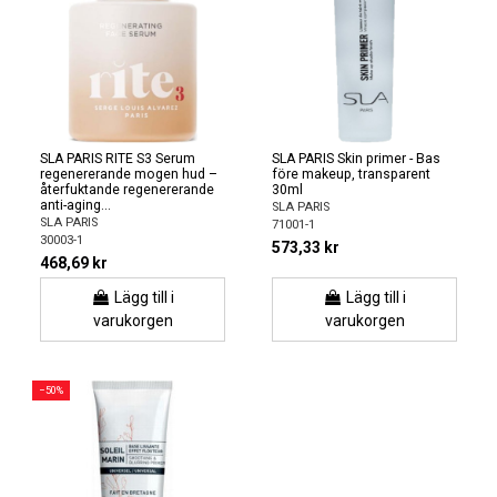
SLA PARIS RITE S3 Serum
SLA PARIS Skin primer - Bas
regenererande mogen hud –
före makeup, transparent
återfuktande regenererande
30ml
anti-aging...
SLA PARIS
SLA PARIS
71001-1
30003-1
573,33 kr
468,69 kr
Lägg till i
Lägg till i
varukorgen
varukorgen
−50%