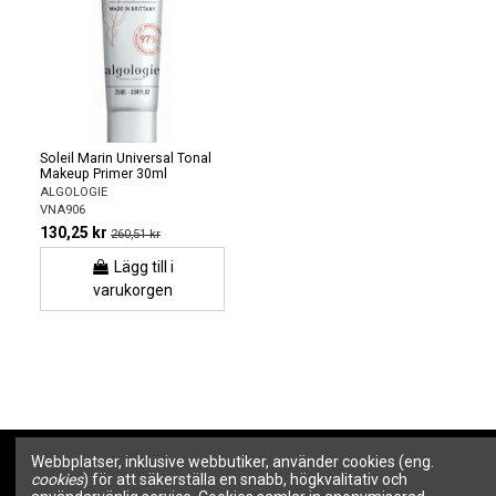
Soleil Marin Universal Tonal
Makeup Primer 30ml
ALGOLOGIE
VNA906
130,25 kr
260,51 kr
Lägg till i
varukorgen
Webbplatser, inklusive webbutiker, använder cookies (eng.
Om SALON LINE
Information
cookies
) för att säkerställa en snabb, högkvalitativ och