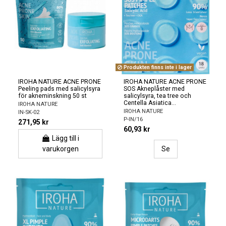
Produkten finns inte i lager
IROHA NATURE ACNE PRONE
IROHA NATURE ACNE PRONE
Peeling pads med salicylsyra
SOS Akneplåster med
för akneminskning 50 st
salicylsyra, tea tree och
Centella Asiatica...
IROHA NATURE
IROHA NATURE
IN-SK-02
P-IN/16
271,95 kr
60,93 kr
Lägg till i
varukorgen
Se