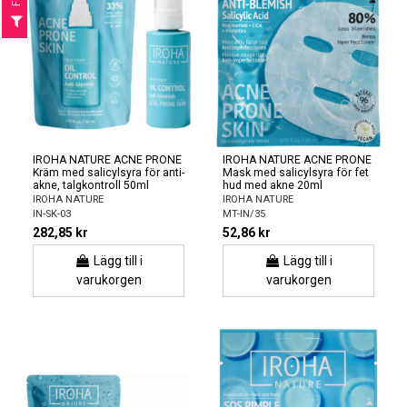
F
I
L
T
E
IROHA NATURE ACNE PRONE
IROHA NATURE ACNE PRONE
Kräm med salicylsyra för anti-
Mask med salicylsyra för fet
akne, talgkontroll 50ml
hud med akne 20ml
IROHA NATURE
IROHA NATURE
IN-SK-03
MT-IN/35
282,85 kr
52,86 kr
Lägg till i
Lägg till i
varukorgen
varukorgen