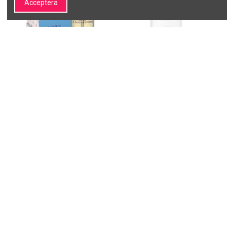
Acceptera
Purles 131 - REN
SEBO-PURITY Antibakteriell
REBALANCING CEREMONY
mask med grön lera 150g
Elixir för fet, kombinerad hud
BIELENDA PROFESSIONAL
30ml
137025
PURLÉS
377,35 kr
131P
327,00 kr
Lägg till i
Lägg till i
varukorgen
varukorgen
1
2
Om SALON LINE
Information