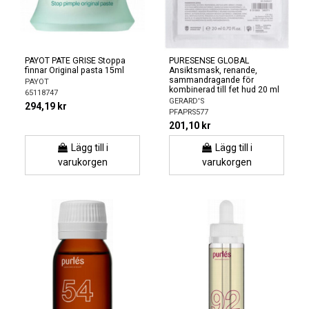
PAYOT PATE GRISE Stoppa
PURESENSE GLOBAL
finnar Original pasta 15ml
Ansiktsmask, renande,
sammandragande för
PAYOT
kombinerad till fet hud 20 ml
65118747
GERARD'S
294,19 kr
PFAPRS577
201,10 kr
Lägg till i
Lägg till i
varukorgen
varukorgen