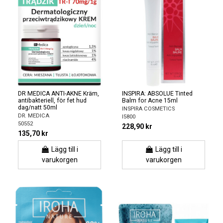
DR MEDICA ANTI-AKNE Kräm,
INSPIRA: ABSOLUE Tinted
antibakteriell, för fet hud
Balm for Acne 15ml
dag/natt 50ml
INSPIRA COSMETICS
DR. MEDICA
I5800
50552
228,90 kr
135,70 kr
Lägg till i
Lägg till i
varukorgen
varukorgen