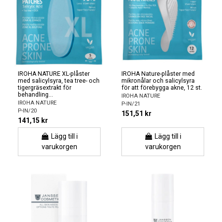
IROHA NATURE XL-plåster
IROHA Nature-plåster med
med salicylsyra, tea tree- och
mikronålar och salicylsyra
tigergräsextrakt för
för att förebygga akne, 12 st.
behandling...
IROHA NATURE
IROHA NATURE
P-IN/21
P-IN/20
151,51 kr
141,15 kr
Lägg till i
Lägg till i
varukorgen
varukorgen