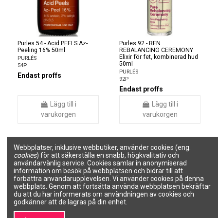
Purles 54 - Acid PEELS Az-
Purles 92 - REN
Peeling 16% 50ml
REBALANCING CEREMONY
Elixir för fet, kombinerad hud
PURLÉS
50ml
54P
PURLÉS
Endast proffs
92P
Endast proffs
Lägg till i
Lägg till i
varukorgen
varukorgen
Webbplatser, inklusive webbutiker, använder cookies (eng.
cookies
) för att säkerställa en snabb, högkvalitativ och
användarvänlig service. Cookies samlar in anonymiserad
information om besök på webbplatsen och bidrar till att
förbättra användarupplevelsen. Vi använder cookies på denna
webbplats. Genom att fortsätta använda webbplatsen bekräftar
du att du har informerats om användningen av cookies och
godkänner att de lagras på din enhet.