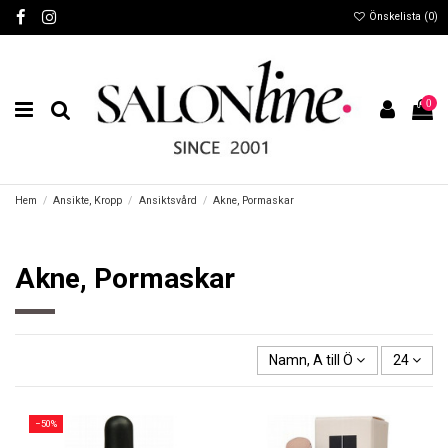
Önskelista (
0
)
0
Hem
Ansikte, Kropp
Ansiktsvård
Akne, Pormaskar
Akne, Pormaskar
Namn, A till Ö
24
−50%