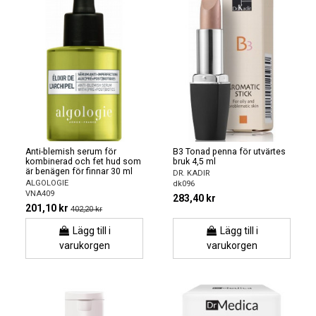
Anti-blemish serum för
B3 Tonad penna för utvärtes
kombinerad och fet hud som
bruk 4,5 ml
är benägen för finnar 30 ml
DR. KADIR
ALGOLOGIE
dk096
VNA409
283,40 kr
201,10 kr
402,20 kr
Lägg till i
Lägg till i
varukorgen
varukorgen