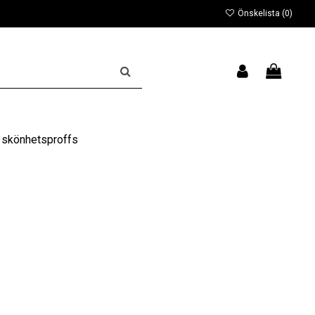
Önskelista (
0
)
 skönhetsproffs