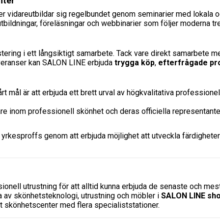
nter
ter vidareutbildar sig regelbundet genom seminarier med lokala oc
utbildningar, föreläsningar och webbinarier som följer moderna t
tering i ett långsiktigt samarbete. Tack vare direkt samarbete med
leveranser kan SALON LINE erbjuda
trygga köp
,
efterfrågade pr
rt mål är att erbjuda ett brett urval av högkvalitativa professione
are inom professionell skönhet och deras officiella representante
 yrkesproffs genom att erbjuda möjlighet att utveckla färdighete
onell utrustning för att alltid kunna erbjuda de senaste och mest
na av skönhetsteknologi, utrustning och möbler i
SALON LINE sh
elt skönhetscenter med flera specialiststationer.