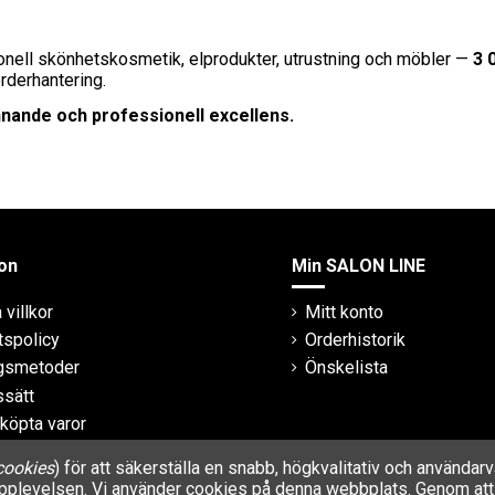
onell skönhetskosmetik, elprodukter, utrustning och möbler —
3 
orderhantering.
innande och professionell excellens.
on
Min SALON LINE
villkor
Mitt konto
tspolicy
Orderhistorik
ngsmetoder
Önskelista
ssätt
 köpta varor
cookies
) för att säkerställa en snabb, högkvalitativ och använda
rupplevelsen. Vi använder cookies på denna webbplats. Genom att 