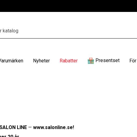
Presentset
Varumärken
Nyheter
Rabatter
För
SALON LINE
—
www.salonline.se
!
ver 20 år
.