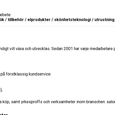
arbete:
etik / tillbehör / elprodukter / skönhetsteknologi / utrustni
ändigt vill växa och utvecklas. Sedan 2001 har varje medarbetare p
id på förstklassig kundservice:
),
ga köp, samt yrkesproffs och verksamheter inom branschen: salonge