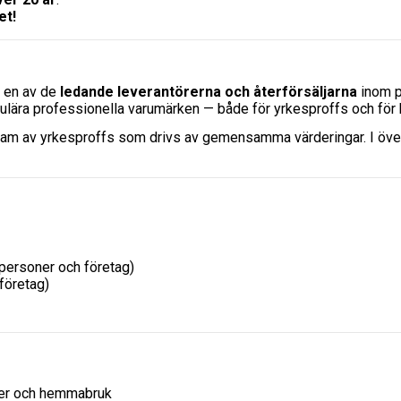
et!
h en av de
ledande leverantörerna och återförsäljarna
inom p
opulära professionella varumärken — både för yrkesproffs och fö
team av yrkesproffs som drivs av gemensamma värderingar. I över 2
atpersoner och företag)
företag)
ger och hemmabruk