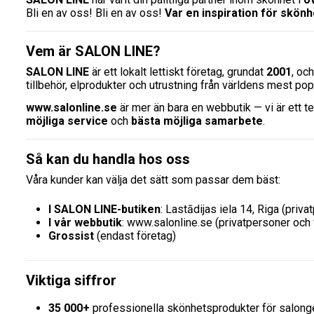
Bli en av oss! Bli en av oss!
Var en inspiration för skönh
Vem är SALON LINE?
SALON LINE
är ett lokalt lettiskt företag, grundat
2001
, oc
tillbehör, elprodukter och utrustning från världens mest p
www.salonline.se
är mer än bara en webbutik — vi är ett 
möjliga service
och
bästa möjliga samarbete
.
Så kan du handla hos oss
Våra kunder kan välja det sätt som passar dem bäst:
I SALON LINE-butiken
: Lastādijas iela 14, Riga (priv
I vår webbutik
:
www.salonline.se
(privatpersoner och 
Grossist
(endast företag)
Viktiga siffror
35 000+
professionella skönhetsprodukter för salon