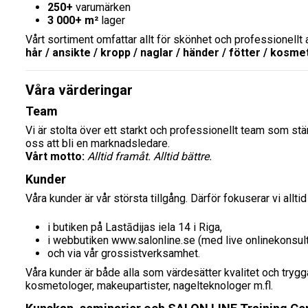
250+
varumärken
3 000+ m²
lager
Vårt sortiment omfattar allt för skönhet och professionellt 
hår / ansikte / kropp / naglar / händer / fötter / kosm
Våra värderingar
Team
Vi är stolta över ett starkt och professionellt team som st
oss att bli en marknadsledare.
Vårt motto:
Alltid framåt. Alltid bättre.
Kunder
Våra kunder är vår största tillgång. Därför fokuserar vi allt
i butiken på Lastādijas iela 14 i Riga,
i webbutiken
www.salonline.se
(med live onlinekonsult
och via vår grossistverksamhet.
Våra kunder är både alla som värdesätter kvalitet och tryg
kosmetologer, makeupartister, nagelteknologer m.fl.