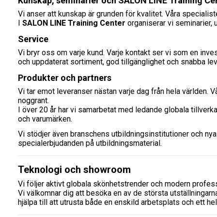
Kunskap, seminarier och SALON LINE Training Ce
Vi anser att kunskap är grunden för kvalitet. Våra specialis
I
SALON LINE Training Center
organiserar vi seminarier, 
Service
Vi bryr oss om varje kund. Varje kontakt ser vi som en inves
och uppdaterat sortiment, god tillgänglighet och snabba 
Produkter och partners
Vi tar emot leveranser nästan varje dag från hela världen. Vå
noggrant.
I över 20 år har vi samarbetat med ledande globala tillverk
och varumärken.
Vi stödjer även branschens utbildningsinstitutioner och nya
specialerbjudanden på utbildningsmaterial.
Teknologi och showroom
Vi följer aktivt globala skönhetstrender och modern professi
Vi välkomnar dig att besöka en av de största utställningar
hjälpa till att utrusta både en enskild arbetsplats och ett h