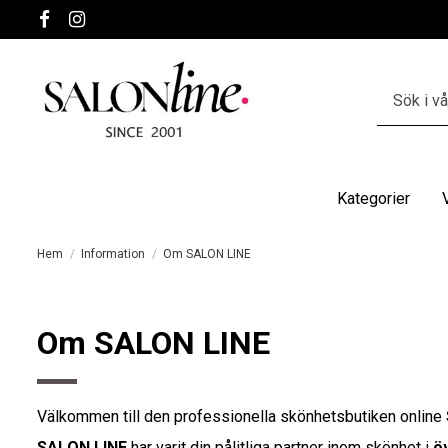
Kategorier
Hem
Information
Om SALON LINE
Om SALON LINE
Välkommen till den professionella skönhetsbutiken online
SALON LINE
har varit din pålitliga partner inom skönhet i
ö