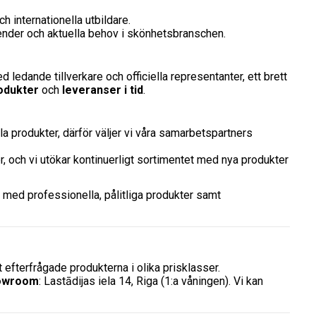
h internationella utbildare.
render och aktuella behov i skönhetsbranschen.
 ledande tillverkare och officiella representanter, ett brett
odukter
och
leveranser i tid
.
lla produkter, därför väljer vi våra samarbetspartners
r, och vi utökar kontinuerligt sortimentet med nya produkter
r med professionella, pålitliga produkter samt
 efterfrågade produkterna i olika prisklasser.
owroom
: Lastādijas iela 14, Riga (1:a våningen). Vi kan