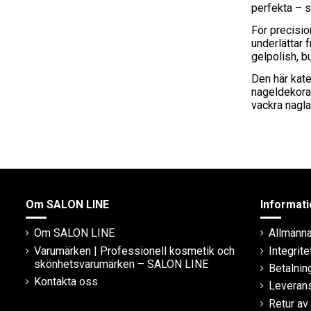
perfekta – sä
För precisio
underlättar
gelpolish, bu
Den här kate
nageldekorat
vackra naglar
Om SALON LINE
Informati
Om SALON LINE
Allmänna 
Varumärken | Professionell kosmetik och
Integrite
skönhetsvarumärken – SALON LINE
Betalni
Kontakta oss
Leveran
Retur av