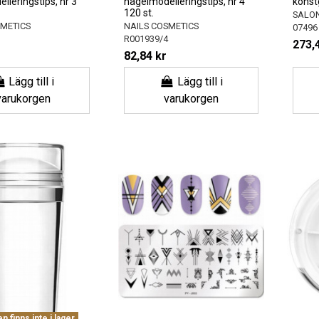
lleringstips, nr 3
nagelmodelleringstips, nr 4
konst
120 st.
SALON
SMETICS
NAILS COSMETICS
07496
R001939/4
273,
82,84 kr
Lägg till i
Lägg till i
varukorgen
varukorgen
 finns inte i lager