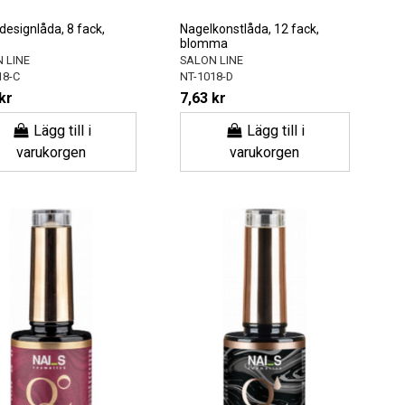
designlåda, 8 fack,
Nagelkonstlåda, 12 fack,
blomma
 LINE
SALON LINE
18-C
NT-1018-D
kr
7,63 kr
Lägg till i
Lägg till i
varukorgen
varukorgen