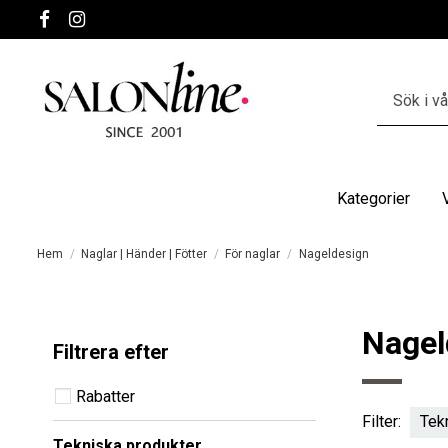
Kategorier
Hem
Naglar | Händer | Fötter
För naglar
Nageldesign
Nagel
Filtrera efter
Rabatter
Filter:
Tek
Tekniska produkter