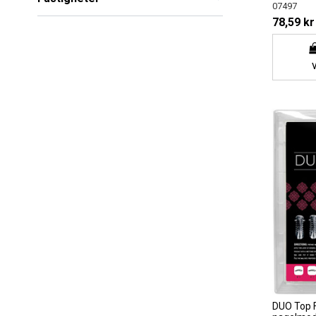
07497
78,59 kr
DUO Top 