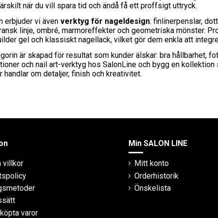
rskilt när du vill spara tid och ändå få ett proffsigt uttryck.
n erbjuder vi även
verktyg för nageldesign
: finlinerpenslar, do
 fransk linje, ombré, marmoreffekter och geometriska mönster. 
ilder gel och klassiskt nagellack, vilket gör dem enkla att integrer
gorin är skapad för resultat som kunder älskar: bra hållbarhet, f
ioner och nail art-verktyg hos SalonLine och bygg en kollektion 
 handlar om detaljer, finish och kreativitet.
on
Min SALON LINE
villkor
Mitt konto
tspolicy
Orderhistorik
ngsmetoder
Önskelista
ssätt
 köpta varor