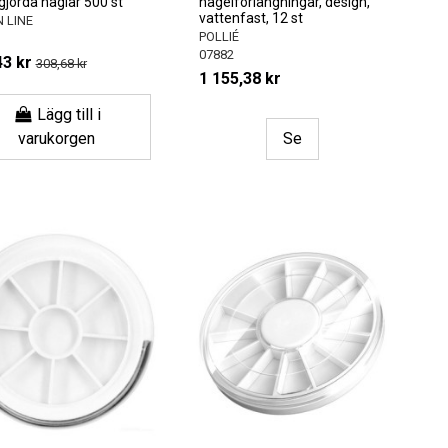
gjorda naglar 500 st
nagelförlängningar, design,
vattenfast, 12 st
 LINE
POLLIÉ
07882
43 kr
308,68 kr
1 155,38 kr
Lägg till i
varukorgen
Se