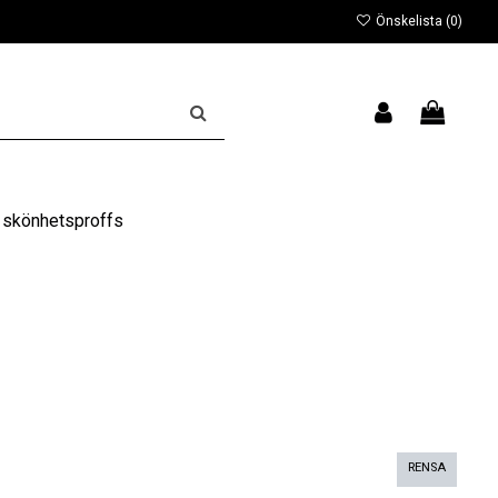
Önskelista (
0
)
 skönhetsproffs
RENSA