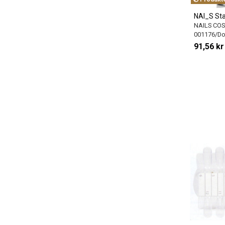
NAI_S St
NAILS CO
001176/Do
91,56 kr