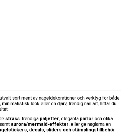
utvalt sortiment av nageldekorationer och verktyg för både
malistisk look eller en djärv, trendig nail art, hittar du
ltat.
nde
strass
, trendiga
paljetter
, eleganta
pärlor
och olika
samt
aurora/mermaid-effekter
, eller ge naglarna en
agelstickers, decals, sliders och stämplingstillbehör