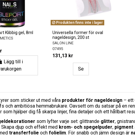
Produkten finns inte i lager
rt Klibbig gel, 8ml
Universella former för oval
nageldesign, 200 st
SMETICS
SALON LINE
07495
r
131,13 kr
Lägg till i
varukorgen
Se
yrer som sticker ut med våra
produkter för nageldesign
– ett 
s och ambitiösa hemmabrukare. Oavsett om du satsar på en ren, mini
 som hjälper dig få skarpa linjer, fina detaljer och ett hållbart resu
geldekorationer
som lyfter varje set: glittrande
glitter
, gnistra
. Skapa djup och effekt med
krom- och spegelpuder
,
pigment
 med
transferfolie
och
folielim
. För snabb och jämn design är
n