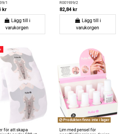
39/1
R001939/2
 kr
82,84 kr
Lägg till i
Lägg till i
varukorgen
varukorgen
%
Produkten finns inte i lager
r för att skapa
Lim med pensel för