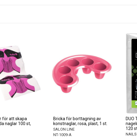
r för att skapa
Bricka för borttagning av
DUO 
da naglar 100 st,
konstnaglar, rosa, plast, 1 st.
nagel
120 st
SALON LINE
NAILS
NT-1009-A