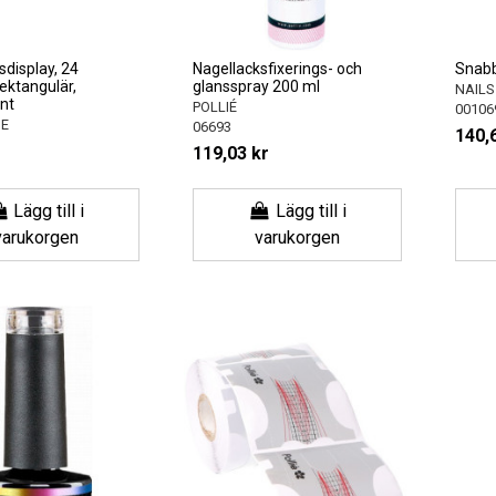
sdisplay, 24
Nagellacksfixerings- och
Snabb 
rektangulär,
glansspray 200 ml
NAILS
nt
POLLIÉ
00106
NE
06693
140,
119,03 kr
Lägg till i
Lägg till i
varukorgen
varukorgen