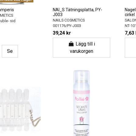
amperis
NAI_S Tätningsplatta, PY-
Nagel
J003
cirkel
SMETICS
NAILS COSMETICS
SALON
uble- sid
001176/PY-J003
NT-10
39,24 kr
7,63 
Lägg till i
Se
varukorgen