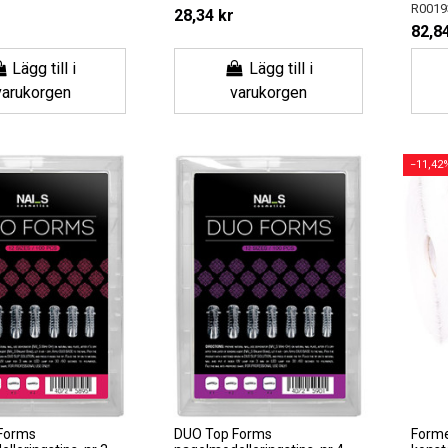
R0019
28,34 kr
82,84
Lägg till i
Lägg till i
varukorgen
varukorgen
−11,42
Forms
DUO Top Forms
Forme