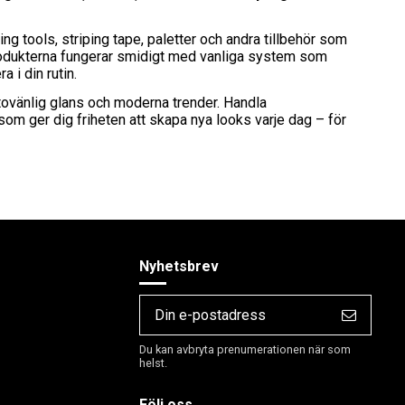
tting tools, striping tape, paletter och andra tillbehör som
Produkterna fungerar smidigt med vanliga system som
a i din rutin.
otovänlig glans och moderna trender. Handla
som ger dig friheten att skapa nya looks varje dag – för
Nyhetsbrev
Du kan avbryta prenumerationen när som
helst.
Följ oss