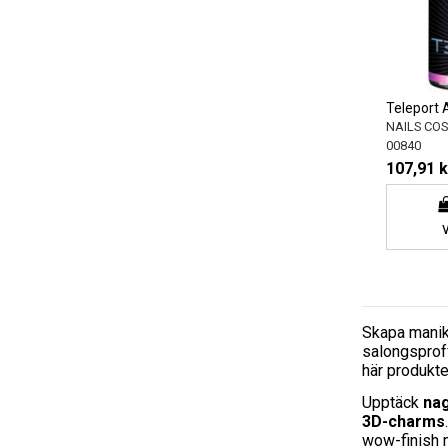
Teleport A
NAILS CO
00840
107,91 k
Skapa manik
salongsproff
här produkter
Upptäck
na
3D-charms
wow-finish