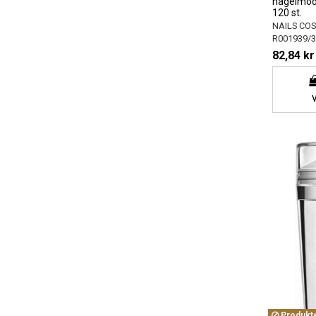
nagelmode
120 st.
NAILS CO
R001939/3
82,84 kr
Produkten