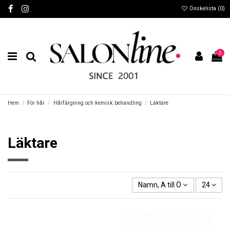
Önskelista (
0
)
0
Hem
För hår
Hårfärgning och kemisk behandling
Läktare
Läktare
Namn, A till Ö
24