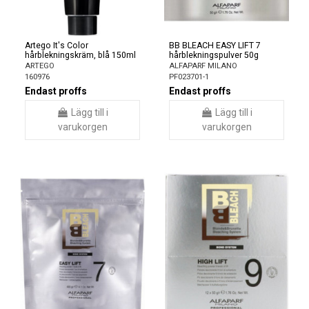
Artego It's Color
BB BLEACH EASY LIFT 7
hårblekningskräm, blå 150ml
hårblekningspulver 50g
ARTEGO
ALFAPARF MILANO
160976
PF023701-1
Endast proffs
Endast proffs
Lägg till i
Lägg till i
varukorgen
varukorgen