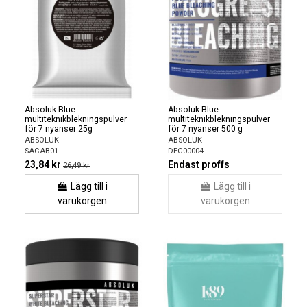
Absoluk Blue
Absoluk Blue
multiteknikblekningspulver
multiteknikblekningspulver
för 7 nyanser 25g
för 7 nyanser 500 g
ABSOLUK
ABSOLUK
SACAB01
DEC00004
23,84 kr
Endast proffs
26,49 kr
Lägg till i
Lägg till i
varukorgen
varukorgen