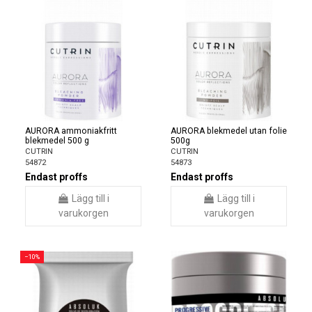
AURORA ammoniakfritt
AURORA blekmedel utan folie
blekmedel 500 g
500g
CUTRIN
CUTRIN
54872
54873
Endast proffs
Endast proffs
Lägg till i
Lägg till i
varukorgen
varukorgen
−10%