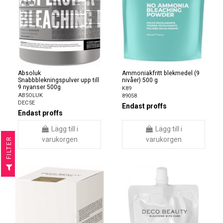
Absoluk
Ammoniakfritt blekmedel (9
Snabbblekningspulver upp till
nivåer) 500 g
9 nyanser 500g
K89
ABSOLUK
89058
DECSE
Endast proffs
Endast proffs
Lägg till i
Lägg till i
varukorgen
varukorgen
R
F
I
L
T
E