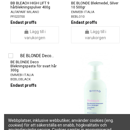
BB BLEACH HIGH LIFT 9
BE BLONDE Blekmedel, Silver
hårblekningspulver 400g
10 500gr
ALFAPARF MILANO
EMMEBI ITALIA
PF023700
BEBLO10
Endast proffs
Endast proffs
Lägg till i
Lägg till i
varukorgen
varukorgen
BE BLONDE Deco
Blekningspasta för svart hår
300g
EMMEBI ITALIA
BEBLOBLACK
Endast proffs
Webbplatser, inklusive webbutiker, använder cookies (eng.
cookies
) för att säkerställa en snabb, högkvalitativ och
BIOETIKA BIOBLEACH
Hårblekningsolja med
användarvänlig service. Cookies samlar in anonymiserad