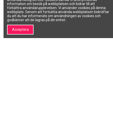
plattång, 250 ml
information om besök på webbplatsen och bidrar till att
BIOETIKA
förbättra användarupplevelsen. Vi använder cookies på denna
10 2103
webbplats. Genom att fortsätta använda webbplatsen bekräftar
du att du har informerats om användningen av cookies och
Endast proffs
godkänner att de lagras på din enhet.
Lägg till i
Lägg till i
varukorgen
varukorgen
Acceptera
BLEACY BLUE Bleach,
BLEACY BLUE Blekmedel,
platinablå 500g
platinablå (1 st.) 25ml