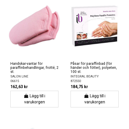
Handskar-vantar för
Påsar för paraffinbad (för
paraffinbehandlingar, frotté, 2
händer och fötter), polyeten,
st.
100 st.
SALON LINE
INTEGRAL BEAUTY
06615
872550
162,63 kr
184,75 kr
Lägg till i
Lägg till i
varukorgen
varukorgen