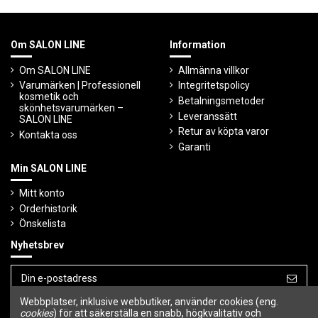
Om SALON LINE
Information
Om SALON LINE
Allmänna villkor
Varumärken | Professionell
Integritetspolicy
kosmetik och
Betalningsmetoder
skönhetsvarumärken –
Leveranssätt
SALON LINE
Retur av köpta varor
Kontakta oss
Garanti
Min SALON LINE
Mitt konto
Orderhistorik
Önskelista
Nyhetsbrev
Webbplatser, inklusive webbutiker, använder cookies (eng.
Du kan avbryta prenumerationen när som
cookies
) för att säkerställa en snabb, högkvalitativ och
helst.