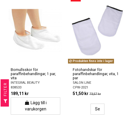
Produkten finns inte i lager
Bomullsskor för
Fotohandskar för
paraffinbehandlingar, 1 par,
paraffinbehandlingar, vita, 1
vita
par
INTEGRAL BEAUTY
SALON LINE
R
838533
CPW-2021
189,11 kr
51,50 kr
73,57 kr
F
I
L
T
E
Lägg till i
varukorgen
Se