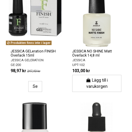
Produkten finns inte i lager
JESSICA GELeration FINISH
JESSICA NO SHINE Matt
Överlack 15ml
Överlack 14,8 ml
JESSICA GELERATION
JESSICA
GE-200
UPT-102
98,97 kr
103,00 kr
247,43 kr
Lägg till i
Se
varukorgen