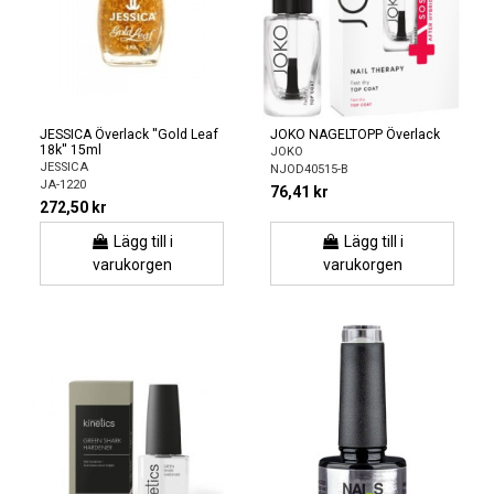
JESSICA Överlack ''Gold Leaf
JOKO NAGELTOPP Överlack
18k'' 15ml
JOKO
JESSICA
NJOD40515-B
JA-1220
76,41 kr
272,50 kr
Lägg till i
Lägg till i
varukorgen
varukorgen