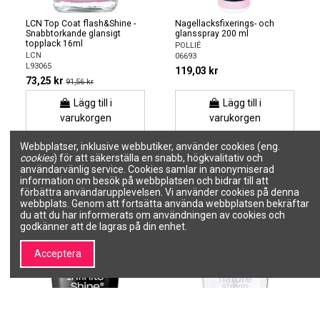
LCN Top Coat flash&Shine -
Nagellacksfixerings- och
Snabbtorkande glansigt
glansspray 200 ml
topplack 16ml
POLLIÉ
LCN
06693
L93065
119,03 kr
73,25 kr
91,56 kr
Lägg till i
Lägg till i
varukorgen
varukorgen
Webbplatser, inklusive webbutiker, använder cookies (eng.
cookies
) för att säkerställa en snabb, högkvalitativ och
−25%
−25%
användarvänlig service. Cookies samlar in anonymiserad
information om besök på webbplatsen och bidrar till att
förbättra användarupplevelsen. Vi använder cookies på denna
webbplats. Genom att fortsätta använda webbplatsen bekräftar
du att du har informerats om användningen av cookies och
godkänner att de lagras på din enhet.
Acceptera