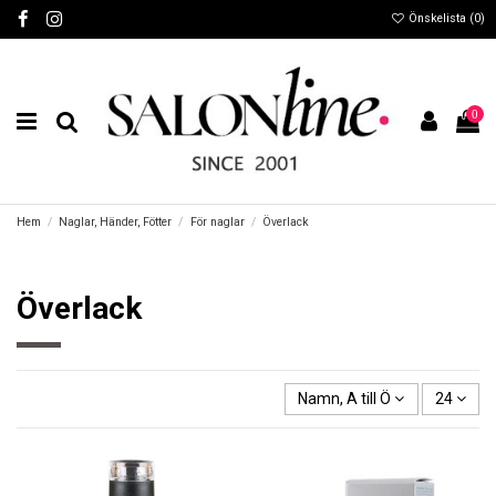
Önskelista (
0
)
0
Hem
Naglar, Händer, Fötter
För naglar
Överlack
Överlack
Namn, A till Ö
24