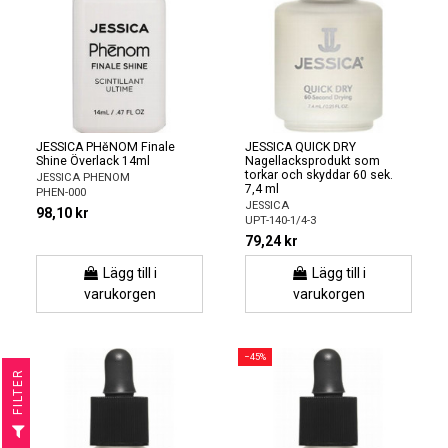
JESSICA PHĕNOM Finale
JESSICA QUICK DRY
Shine Överlack 14ml
Nagellacksprodukt som
torkar och skyddar 60 sek.
JESSICA PHENOM
7,4 ml
PHEN-000
JESSICA
98,10 kr
UPT-140-1/4-3
79,24 kr
Lägg till i
Lägg till i
varukorgen
varukorgen
−45%
R
F
I
L
T
E