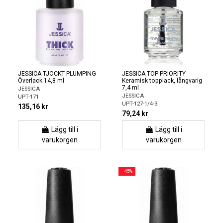
JESSICA TJOCKT PLUMPING
JESSICA TOP PRIORITY
Överlack 14,8 ml
Keramisk topplack, långvarig
7,4 ml
JESSICA
JESSICA
UPT-171
UPT-127-1/4-3
135,16 kr
79,24 kr
Lägg till i
Lägg till i
varukorgen
varukorgen
−45%