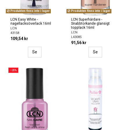
Produkten finns inte i lager
Produkten finns inte i lager
LCN Easy White -
LCN Superhärdare -
nagellacksöverlack 16ml
Snabbtorkande glansigt
topplack 16ml
LCN
LCN
43158
L43085
109,54 kr
91,56 kr
Se
Se
−20%