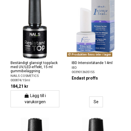
Produkten finns inte i lager
Beständigt glansigt topplack
IBD Intensivtätande 14ml
med UV/LED-effekt, 15 ml
IBD
gummibeläggning
0039013605155
NAILS COSMETICS
Endast proffs
000874/15ml
184,21 kr
Lägg till i
varukorgen
Se