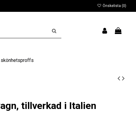
Önskelista (
0
)
 skönhetsproffs
gn, tillverkad i Italien