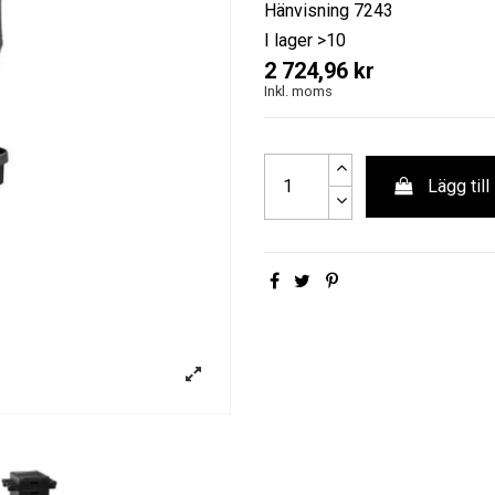
Hänvisning
7243
I lager
>10
2 724,96 kr
Inkl. moms
Lägg till