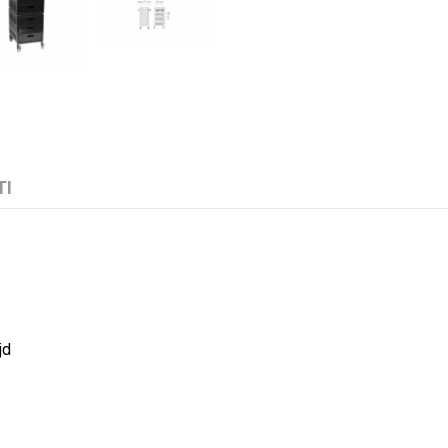
TI
jd