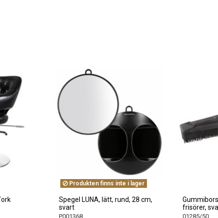
Produkten finns inte i lager
York
Spegel LUNA, lätt, rund, 28 cm,
Gummiborste
svart
frisörer, sva
P001368
01285/50