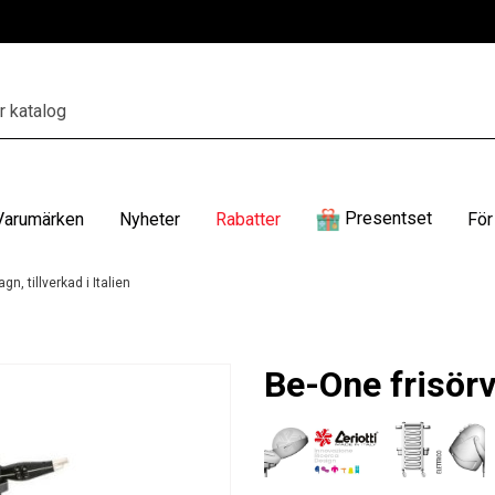
Presentset
Varumärken
Nyheter
Rabatter
För
gn, tillverkad i Italien
Be-One frisörva