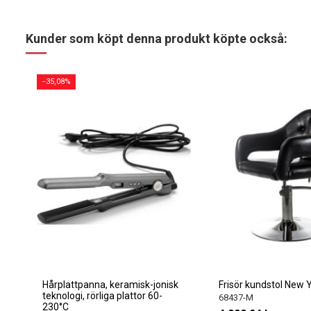
Kunder som köpt denna produkt köpte också:
−35,08%
Hårplattpanna, keramisk-jonisk
Frisör kundstol New 
teknologi, rörliga plattor 60-
68437-M
230°C