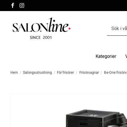
Kategorier
Hem
Salongsutrustning
För frisörer
Frisörvagnar
Be-One frisörva