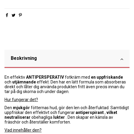
Beskrivning
En effektiv
ANTIPERSPERATIV
fotkräm med
en uppfriskande
och
utjämnande
effekt. Den har en lätt formula som absorberas
direkt och låter dig använda produkten fritt även precis innan du
tar på dig skorna och under dagen.
Hur fungerar det?
Den
mjukgör
fötternas hud, gör den len och återfuktad. Samtidigt
uppfriskar den effektivt och fungerar
antiperspirant
,
vilket
neutraliserar
obehagliga
lukter
. Den skapar en känsla av
fräschör och återställer komforten.
Vad innehåller den?