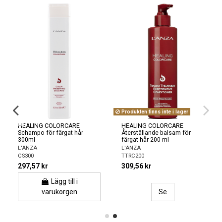
Produkten finns inte i lager
HEALING COLORCARE
HEALING COLORCARE
Schampo för färgat hår
Återställande balsam för
300ml
färgat hår 200 ml
L'ANZA
L'ANZA
CS300
TTRC200
297,57 kr
309,56 kr
Lägg till i
varukorgen
Se