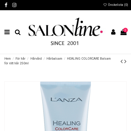
Önskelista (
0
)
0
Hem
För hår
Hårvård
Hårbalsam
HEALING COLORCARE Balsam
för rött hår 250ml