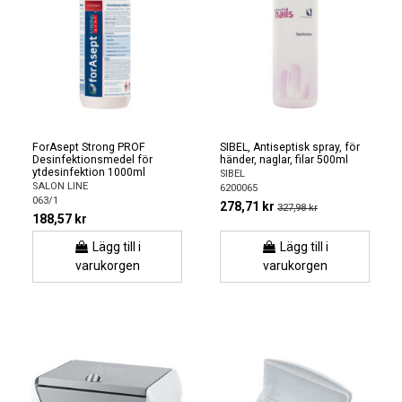
ForAsept Strong PROF
SIBEL, Antiseptisk spray, för
Desinfektionsmedel för
händer, naglar, filar 500ml
ytdesinfektion 1000ml
SIBEL
SALON LINE
6200065
063/1
278,71 kr
327,98 kr
188,57 kr
Lägg till i
Lägg till i
varukorgen
varukorgen