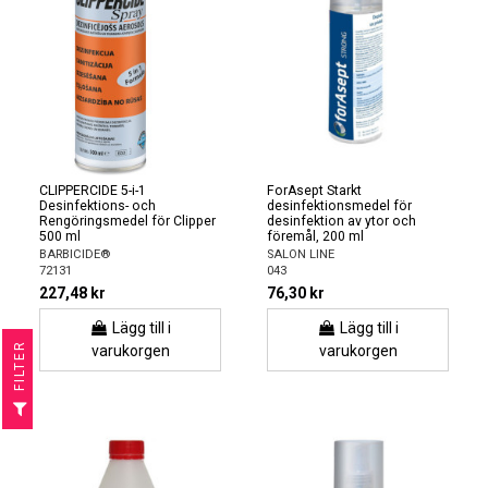
CLIPPERCIDE 5-i-1
ForAsept Starkt
Desinfektions- och
desinfektionsmedel för
Rengöringsmedel för Clipper
desinfektion av ytor och
500 ml
föremål, 200 ml
BARBICIDE®
SALON LINE
72131
043
227,48 kr
76,30 kr
Lägg till i
Lägg till i
R
varukorgen
varukorgen
F
I
L
T
E