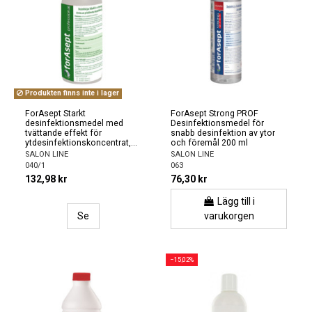
Produkten finns inte i lager
ForAsept Starkt
ForAsept Strong PROF
desinfektionsmedel med
Desinfektionsmedel för
tvättande effekt för
snabb desinfektion av ytor
ytdesinfektionskoncentrat,...
och föremål 200 ml
SALON LINE
SALON LINE
040/1
063
132,98 kr
76,30 kr
Lägg till i
Se
varukorgen
−15,02%