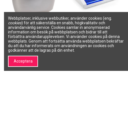
Webbplatser, inklusive webbutiker, använder cookies (eng.
cookies
) för att säkerställa en snabb, högkvalitativ och
användarvänlig service. Cookies samlar in anonymiserad
Ultraljudsrengöring
Ultraviolett sterilisator UV-C
information om besök på webbplatsen och bidrar till att
Rengöringsmedel-L, 0,75L
Flatner
förbättra användarupplevelsen. Vi använder cookies på denna
Salon Line EXPERT
Salon Line EXPERT
webbplats. Genom att fortsätta använda webbplatsen bekräftar
YM-2820
YM-9007
du att du har informerats om användningen av cookies och
godkänner att de lagras på din enhet.
1 068,18 kr
752,09 kr
Lägg till i
Lägg till i
Acceptera
varukorgen
varukorgen