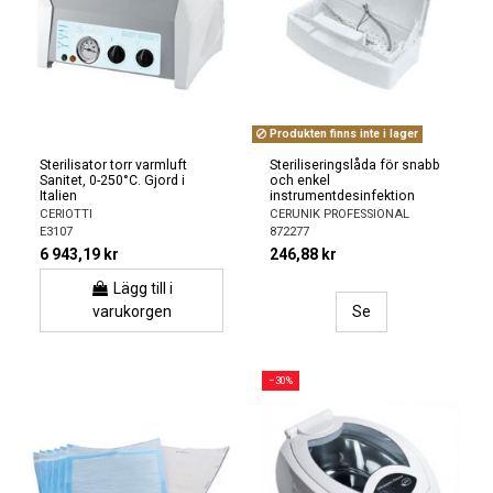
Produkten finns inte i lager
Sterilisator torr varmluft
Steriliseringslåda för snabb
Sanitet, 0-250°C. Gjord i
och enkel
Italien
instrumentdesinfektion
CERIOTTI
CERUNIK PROFESSIONAL
E3107
872277
6 943,19 kr
246,88 kr
Lägg till i
varukorgen
Se
−30%