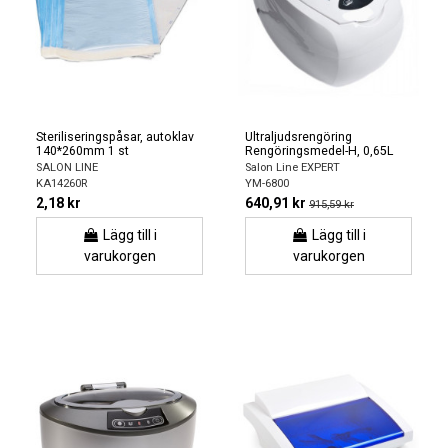
Steriliseringspåsar, autoklav
Ultraljudsrengöring
140*260mm 1 st
Rengöringsmedel-H, 0,65L
SALON LINE
Salon Line EXPERT
KA14260R
YM-6800
2,18 kr
640,91 kr
915,59 kr
Lägg till i
Lägg till i
varukorgen
varukorgen