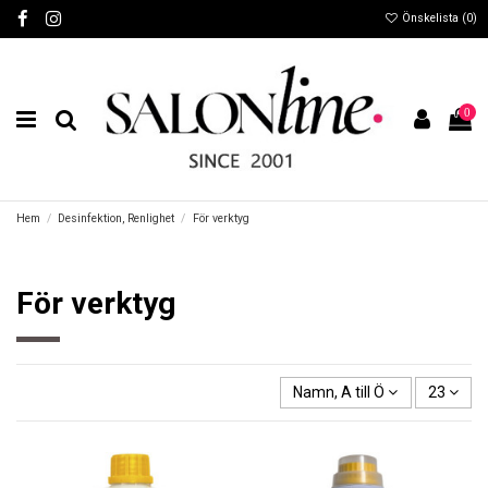
Önskelista (
0
)
0
Hem
Desinfektion, Renlighet
För verktyg
För verktyg
Namn, A till Ö
23