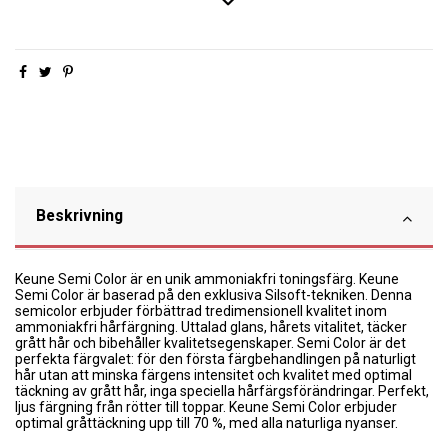
Beskrivning
Keune Semi Color är en unik ammoniakfri toningsfärg. Keune
Semi Color är baserad på den exklusiva Silsoft-tekniken. Denna
semicolor erbjuder förbättrad tredimensionell kvalitet inom
ammoniakfri hårfärgning. Uttalad glans, hårets vitalitet, täcker
grått hår och bibehåller kvalitetsegenskaper. Semi Color är det
perfekta färgvalet: för den första färgbehandlingen på naturligt
hår utan att minska färgens intensitet och kvalitet med optimal
täckning av grått hår, inga speciella hårfärgsförändringar. Perfekt,
ljus färgning från rötter till toppar. Keune Semi Color erbjuder
optimal gråttäckning upp till 70 %, med alla naturliga nyanser.