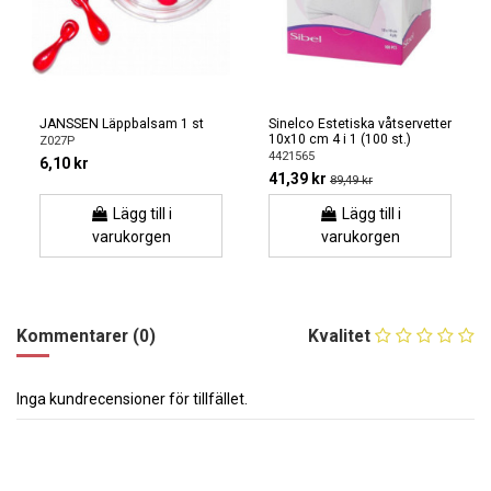
JANSSEN Läppbalsam 1 st
Sinelco Estetiska våtservetter
10x10 cm 4 i 1 (100 st.)
Z027P
4421565
6,10 kr
41,39 kr
89,49 kr
Lägg till i
Lägg till i
varukorgen
varukorgen
Kommentarer (0)
Kvalitet
Inga kundrecensioner för tillfället.