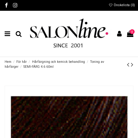
Önskelista (
0
)
0
Hem
För hår
Hårfärgning och kemisk behandling
Toning av
hårfärger
SEMI-FÄRG 4.6 60ml