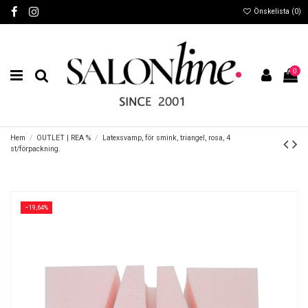
Önskelista (
0
)
0
Hem
OUTLET | REA %
Latexsvamp, för smink, triangel, rosa, 4
st/förpackning.
−19,64%