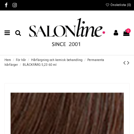
Önskelista (
0
)
0
Hem
För hår
Hårfärgning och kemisk behandling
Permanenta
hårfärger
BLÄCKFÄRG 5,23 60 ml