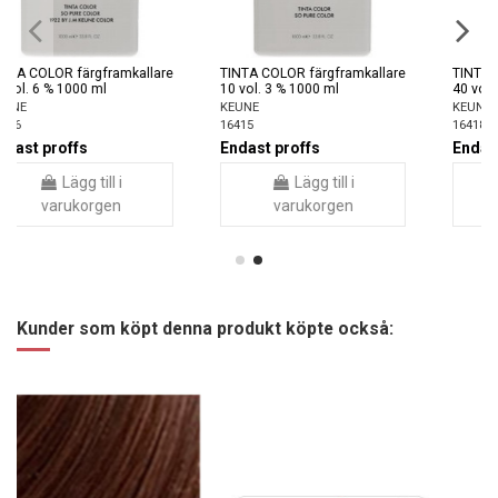
are
TINTA COLOR färgframkallare
TINTA COLOR färgframkallare
40 vol. 12 % 1000 ml
30 vol. 9 % 1000 ml
KEUNE
KEUNE
16418
16417
Endast proffs
Endast proffs
Lägg till i
Lägg till i
varukorgen
varukorgen
Kunder som köpt denna produkt köpte också: