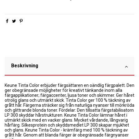
Beskrivning
Keune Tinta Color erbjuder färgsättaren en oändlig färgpalett. Den
ger obegränsade möjligheter för kreativt tänkande inom alla
färgapplikationer; färgaccenter, ljusa toner och skimmer. Ger håret
otrolig glans och utmärkt skick. Tinta Color ger 100 % täckning av
grått hår. Färgerna sträcker sig från naturliga nyanser till mörkröda
och glittrande blonda toner. Fördelar: Den tillsatta färgstabilisatorn
LP 300 skyddar hårstrukturen. Keune Tinta Color lämnar håret i
utmärkt skick med en vacker glans. Mycket vårdande, långvarig
hårfärg. Silkesprotein och skyddsmedlet LP 300 skapar mjukhet
och glans. Keune Tinta Color - krämfärg med 100 % täckning av
grått hår. Genom att blanda färger är obegränsade färgnyanser