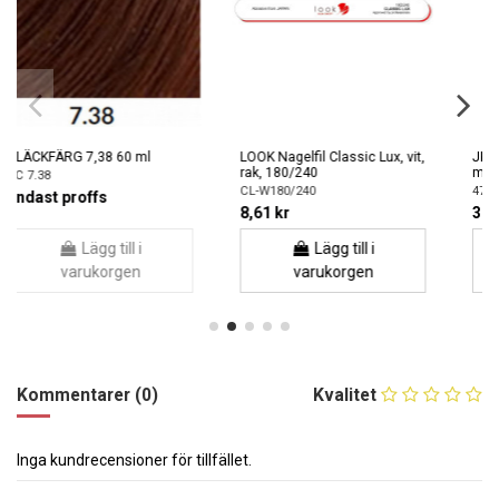
vit,
JKARE Dusch- och badgel (vit
CHI ALOE VERA
mysk) 1000ml
Lockaktiverande lotion 177ml
47340
CHIAVRS6
31,61 kr
218,00 kr
Lägg till i
Lägg till i
varukorgen
varukorgen
Kommentarer (0)
Kvalitet
Inga kundrecensioner för tillfället.