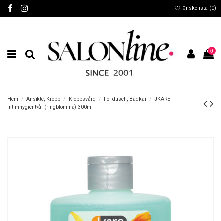
Önskelista (
0
)
0
Hem
Ansikte, Kropp
Kroppsvård
För dusch, Badkar
JKARE
Intimhygientvål (ringblomma) 300ml