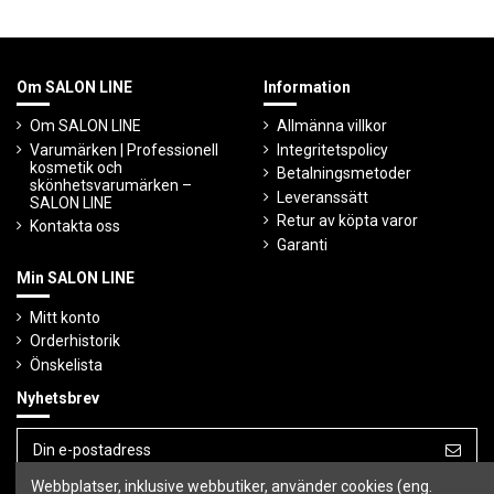
Om SALON LINE
Information
Om SALON LINE
Allmänna villkor
Varumärken | Professionell
Integritetspolicy
kosmetik och
Betalningsmetoder
skönhetsvarumärken –
Leveranssätt
SALON LINE
Retur av köpta varor
Kontakta oss
Garanti
Min SALON LINE
Mitt konto
Orderhistorik
Önskelista
Nyhetsbrev
Webbplatser, inklusive webbutiker, använder cookies (eng.
Du kan avbryta prenumerationen när som