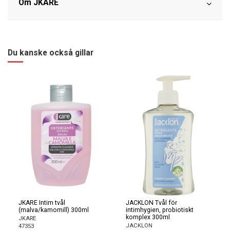
Om JKARE
Du kanske också gillar
JKARE Intim tvål
JACKLON Tvål för
(malva/kamomill) 300ml
intimhygien, probiotiskt
komplex 300ml
JKARE
JACKLON
47353