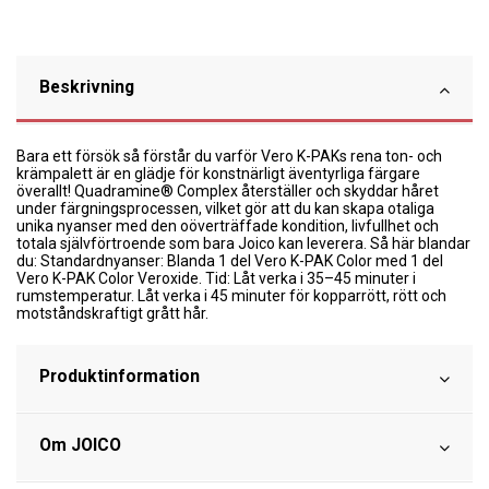
Beskrivning
Bara ett försök så förstår du varför Vero K-PAKs rena ton- och
krämpalett är en glädje för konstnärligt äventyrliga färgare
överallt! Quadramine® Complex återställer och skyddar håret
under färgningsprocessen, vilket gör att du kan skapa otaliga
unika nyanser med den oöverträffade kondition, livfullhet och
totala självförtroende som bara Joico kan leverera. Så här blandar
du: Standardnyanser: Blanda 1 del Vero K-PAK Color med 1 del
Vero K-PAK Color Veroxide. Tid: Låt verka i 35–45 minuter i
rumstemperatur. Låt verka i 45 minuter för kopparrött, rött och
motståndskraftigt grått hår.
Produktinformation
Om JOICO