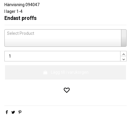
Hänvisning
094047
I lager
1-4
Endast proffs
Select Product
Lägg till i varukorgen