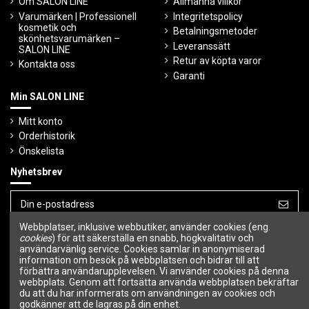
Om SALON LINE
Allmänna villkor
Varumärken | Professionell
Integritetspolicy
kosmetik och
Betalningsmetoder
skönhetsvarumärken –
Leveranssätt
SALON LINE
Retur av köpta varor
Kontakta oss
Garanti
Min SALON LINE
Mitt konto
Orderhistorik
Önskelista
Nyhetsbrev
Webbplatser, inklusive webbutiker, använder cookies (eng.
Du kan avbryta prenumerationen när som
helst.
cookies
) för att säkerställa en snabb, högkvalitativ och
användarvänlig service. Cookies samlar in anonymiserad
information om besök på webbplatsen och bidrar till att
Följ oss
förbättra användarupplevelsen. Vi använder cookies på denna
webbplats. Genom att fortsätta använda webbplatsen bekräftar
du att du har informerats om användningen av cookies och
godkänner att de lagras på din enhet.