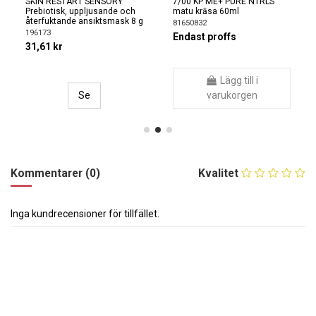
SKIN RESTART SENSORY
7/00 KP ME+ PURE NTRLS
Prebiotisk, uppljusande och
matu krāsa 60ml
återfuktande ansiktsmask 8 g
81650832
196173
Endast proffs
31,61 kr
Lägg till i
Se
varukorgen
Kommentarer (0)
Kvalitet
Inga kundrecensioner för tillfället.