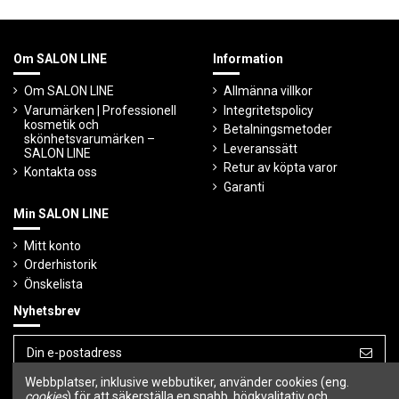
Om SALON LINE
Information
Om SALON LINE
Allmänna villkor
Varumärken | Professionell
Integritetspolicy
kosmetik och
Betalningsmetoder
skönhetsvarumärken –
Leveranssätt
SALON LINE
Retur av köpta varor
Kontakta oss
Garanti
Min SALON LINE
Mitt konto
Orderhistorik
Önskelista
Nyhetsbrev
Webbplatser, inklusive webbutiker, använder cookies (eng.
Du kan avbryta prenumerationen när som
helst.
cookies
) för att säkerställa en snabb, högkvalitativ och