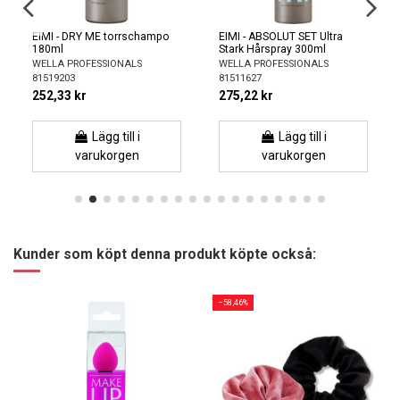
EIMI - DRY ME torrschampo
EIMI - ABSOLUT SET Ultra
180ml
Stark Hårspray 300ml
WELLA PROFESSIONALS
WELLA PROFESSIONALS
81519203
81511627
252,33 kr
275,22 kr
Lägg till i
Lägg till i
varukorgen
varukorgen
Kunder som köpt denna produkt köpte också:
−58,46%