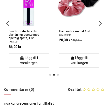
Sminkborste, latexfri,
Hårband i sammet 1 st
blandningsborste med
0145138R
spetsig spets, 1 st.
20,38 kr
49,05 kr
0904561
86,00 kr
Lägg till i
Lägg till i
varukorgen
varukorgen
Kommentarer (0)
Kvalitet
Inga kundrecensioner för tillfället.