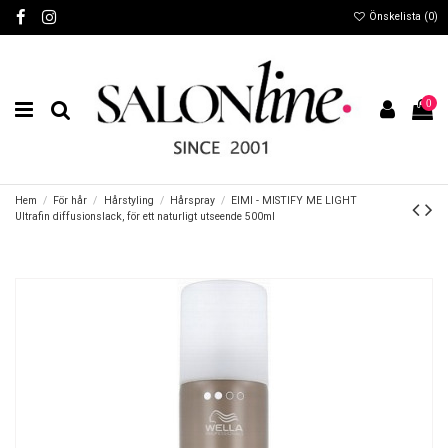
Önskelista (
0
)
0
Hem
För hår
Hårstyling
Hårspray
EIMI - MISTIFY ME LIGHT
Ultrafin diffusionslack, för ett naturligt utseende 500ml