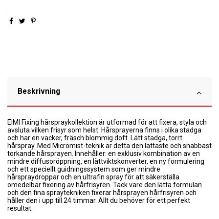
Beskrivning
EIMI Fixing hårspraykollektion är utformad för att fixera, styla och
avsluta vilken frisyr som helst. Hårsprayerna finns i olika stadga
och har en vacker, fräsch blommig doft. Lätt stadga, torrt
hårspray. Med Micromist-teknik är detta den lättaste och snabbast
torkande hårsprayen. Innehåller: en exklusiv kombination av en
mindre diffusoröppning, en lättviktskonverter, en ny formulering
och ett speciellt guidningssystem som ger mindre
hårspraydroppar och en ultrafin spray för att säkerställa
omedelbar fixering av hårfrisyren. Tack vare den lätta formulan
och den fina spraytekniken fixerar hårsprayen hårfrisyren och
håller den i upp till 24 timmar. Allt du behöver för ett perfekt
resultat.