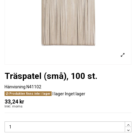
Träspatel (små), 100 st.
Hänvisning
N41102
I lager
Inget lager
Produkten finns inte i lager
33,24 kr
Inkl. moms