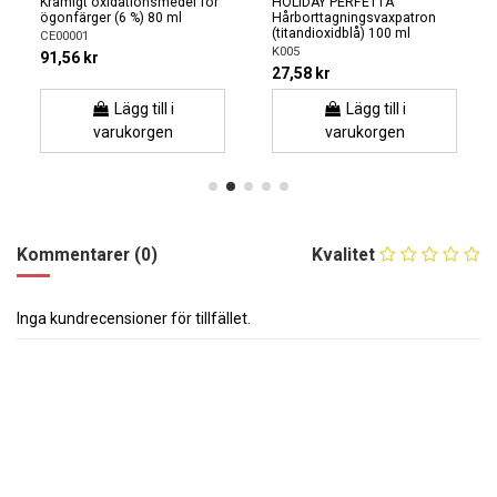
Krämigt oxidationsmedel för
HOLIDAY PERFETTA
ögonfärger (6 %) 80 ml
Hårborttagningsvaxpatron
(titandioxidblå) 100 ml
CE00001
K005
91,56 kr
27,58 kr
Lägg till i
Lägg till i
varukorgen
varukorgen
Kommentarer (0)
Kvalitet
Inga kundrecensioner för tillfället.