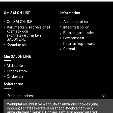
Om SALON LINE
Information
Om SALON LINE
Allmänna villkor
Varumärken | Professionell
Integritetspolicy
kosmetik och
Betalningsmetoder
skönhetsvarumärken –
Leveranssätt
SALON LINE
Retur av köpta varor
Kontakta oss
Garanti
Min SALON LINE
Mitt konto
Orderhistorik
Önskelista
Nyhetsbrev
Webbplatser, inklusive webbutiker, använder cookies (eng.
Du kan avbryta prenumerationen när som
helst.
cookies
) för att säkerställa en snabb, högkvalitativ och
användarvänlig service. Cookies samlar in anonymiserad