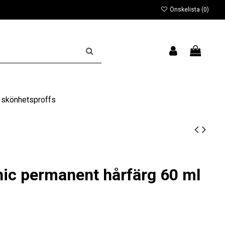
Önskelista (
0
)
 skönhetsproffs
hic permanent hårfärg 60 ml