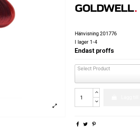
Hänvisning
201776
I lager
1-4
Endast proffs
Select Product
Lägg till