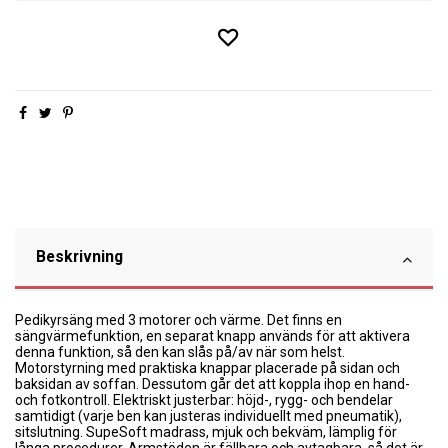
Beskrivning
Pedikyrsäng med 3 motorer och värme. Det finns en
sängvärmefunktion, en separat knapp används för att aktivera
denna funktion, så den kan slås på/av när som helst.
Motorstyrning med praktiska knappar placerade på sidan och
baksidan av soffan. Dessutom går det att koppla ihop en hand-
och fotkontroll. Elektriskt justerbar: höjd-, rygg- och bendelar
samtidigt (varje ben kan justeras individuellt med pneumatik),
sitslutning. SupeSoft madrass, mjuk och bekväm, lämplig för
långa procedurer. Armstöden är fällbara och avtagbara, så det är