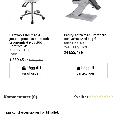
Hantverksstol med 4
Pedikyrsoffa med 3 motorer
justeringsmekanismer och
och värme Medial, grå
ergonomiskt ryggstöd
Salon Line LUX
Comfort, vit
2235C Grey+Heat
Salon Line LUX
24 655,42 kr
1025B
1 289,45 kr
1 842,07 kr
Lägg till i
Lägg till i
varukorgen
varukorgen
Kommentarer (0)
Kvalitet
Inga kundrecensioner för tillfället.