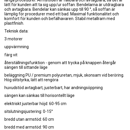
lätt för kunden att ta sig upp/ur soffan. Bendelarna är utdragbara
och avtagbara. Bendelar kan sänkas upp till 90 °, så soffan är
lämplig för procedurer med ett bad. Maximal funktionalitet och
komfort för kunden och befälhavaren. Stabil metallram med
plastfinish.
Teknisk data:
3 motorer
uppvärmning
färg vit
återställningsfunktion - genom att trycka på knappen återgår
sängen till sittande läge
beläggning PU / premium polyuretan, mjuk, skonsam vid beröring.
Hög slitstyrka, lätt att rengöra
huvudstöd avtagbart, justerbart, har andningsöppning
sängen kan sänkas till horisontellt läge
elektriskt justerbar höjd: 60-95 cm
sitslutningsjustering: 0-15°
bredd utan armstöd: 60 cm
bredd med armstöd: 90 cm