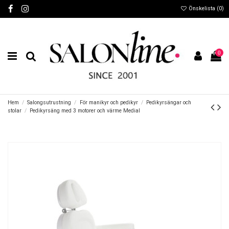
Önskelista (
0
)
0
Hem
Salongsutrustning
För manikyr och pedikyr
Pedikyrsängar och
stolar
Pedikyrsäng med 3 motorer och värme Medial